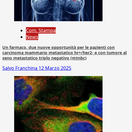
Com. Stampa
News
Un farmaco, due nuove opportunità per le pazienti con
carcinoma mammario metastatico hr+/her2- e con tumore al
seno metastatico triplo negativo (mtnbc)
Salvo Franchina
12 Marzo 2025