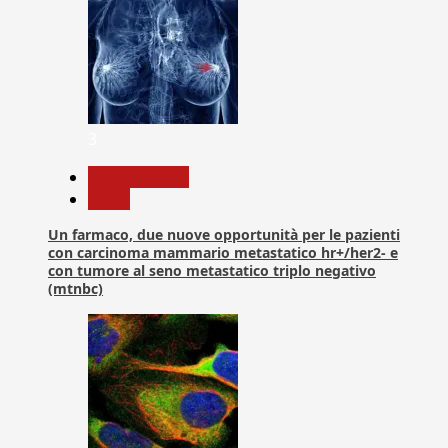
3
Com. Stampa
News
Un farmaco, due nuove opportunità per le pazienti
con carcinoma mammario metastatico hr+/her2- e
con tumore al seno metastatico triplo negativo
(mtnbc)