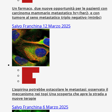
Un farmaco, due nuove opportunità per le pazienti con
carcinoma mammario metastatico hr+/her2- e con
tumore al seno metastatico triplo negativo (mtnbc)
Salvo Franchina
12 Marzo 2025
Medicina
News
Ricerca
L’aspirina potrebbe ostacolare le metastasi: osservato il
meccanismo nei topi Una scoperta che apre la strada a
nuove terapie
Salvo Franchina
6 Marzo 2025