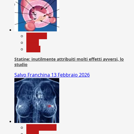
Medicina
News
Salute
Statine: inutilmente attribuiti molti effetti avversi, lo
studio
Salvo Franchina
13 Febbraio 2026
Com. Stampa
News