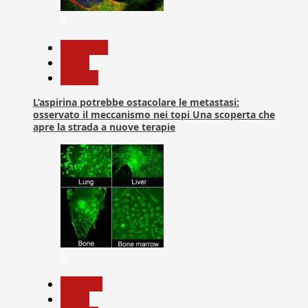
4
Medicina
News
Ricerca
L’aspirina potrebbe ostacolare le metastasi:
osservato il meccanismo nei topi Una scoperta che
apre la strada a nuove terapie
5
biologia
News