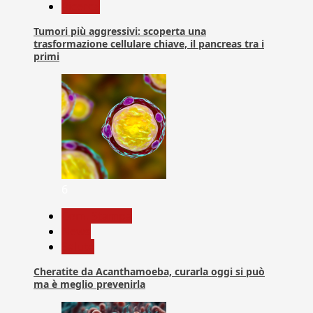
Ricerca
Tumori più aggressivi: scoperta una
trasformazione cellulare chiave, il pancreas tra i
primi
6
Com. Stampa
News
Salute
Cheratite da Acanthamoeba, curarla oggi si può
ma è meglio prevenirla