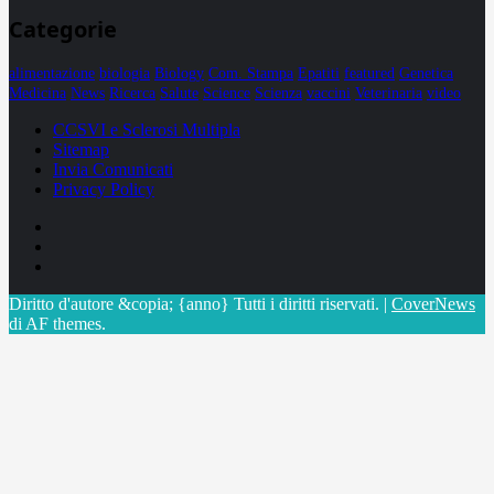
Categorie
alimentazione
biologia
Biology
Com. Stampa
Epatiti
featured
Genetica
Medicina
News
Ricerca
Salute
Science
Scienza
vaccini
Veterinaria
video
CCSVI e Sclerosi Multipla
Sitemap
Invia Comunicati
Privacy Policy
Facebook
Linkedin
X
Diritto d'autore &copia; {anno} Tutti i diritti riservati.
|
CoverNews
di AF themes.