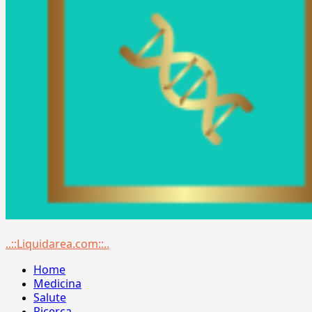
Menu
..::Liquidarea.com::..
principale
Home
Medicina
Salute
Ricerca