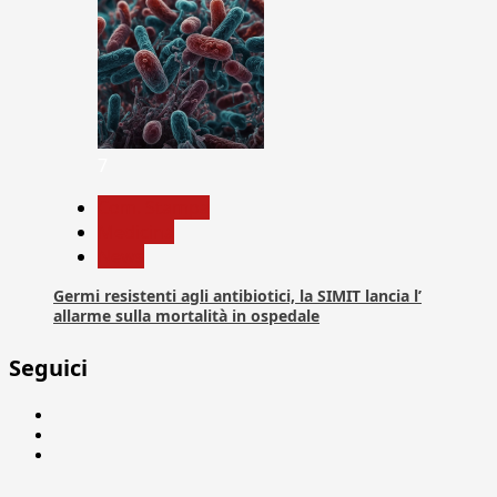
7
Com. Stampa
Medicina
News
Germi resistenti agli antibiotici, la SIMIT lancia l’
allarme sulla mortalità in ospedale
Seguici
Facebook
Linkedin
X