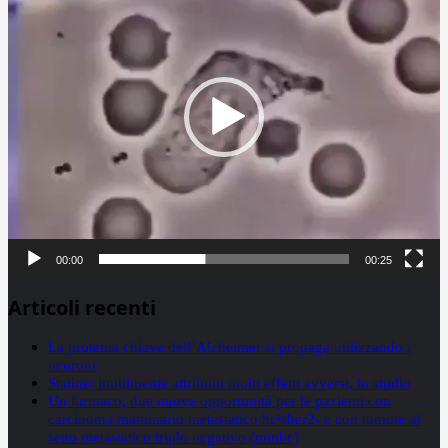
00:00
00:25
Articoli recenti
La proteina chiave dell’Alzheimer si propaga utilizzando i
neuroni
Statine: inutilmente attribuiti molti effetti avversi, lo studio
Un farmaco, due nuove opportunità per le pazienti con
carcinoma mammario metastatico hr+/her2- e con tumore al
seno metastatico triplo negativo (mtnbc)