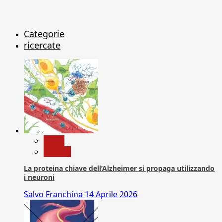
Categorie
ricercate
News
Ricerca
La proteina chiave dell’Alzheimer si propaga utilizzando
i neuroni
Salvo Franchina
14 Aprile 2026