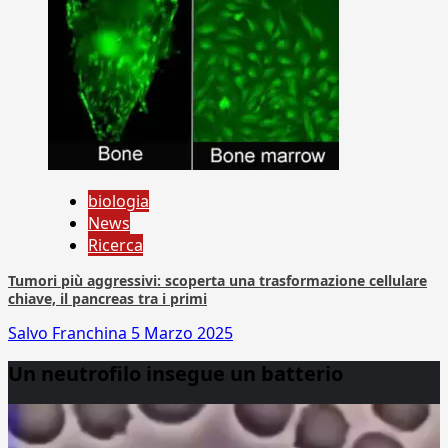
biologia
News
Ricerca
Tumori più aggressivi: scoperta una trasformazione cellulare
chiave, il pancreas tra i primi
Salvo Franchina
5 Marzo 2025
Un neutrofilo insegue un batterio
Video
Player