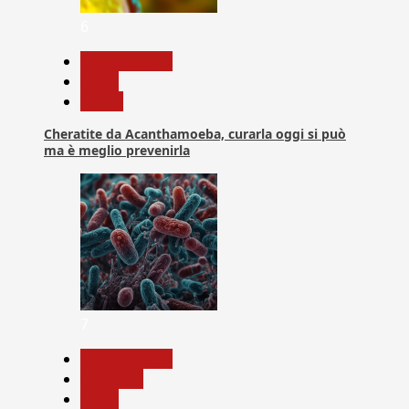
6
Com. Stampa
News
Salute
Cheratite da Acanthamoeba, curarla oggi si può
ma è meglio prevenirla
7
Com. Stampa
Medicina
News