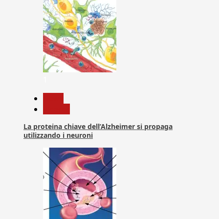
1
News
Ricerca
La proteina chiave dell’Alzheimer si propaga
utilizzando i neuroni