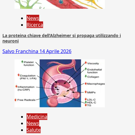
News
Ricerca
La proteina chiave dell’Alzheimer si propaga utilizzando i
neuroni
Salvo Franchina
14 Aprile 2026
Medicina
News
Salute