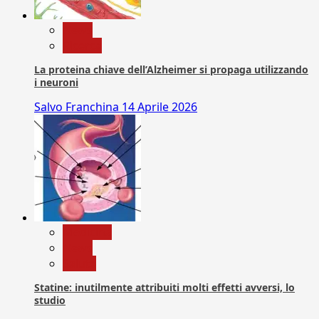
News
Ricerca
La proteina chiave dell’Alzheimer si propaga utilizzando
i neuroni
Salvo Franchina
14 Aprile 2026
Medicina
News
Salute
Statine: inutilmente attribuiti molti effetti avversi, lo
studio