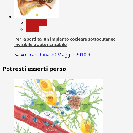
Medicina
News
Per la sordita’ un impianto cocleare sottocutaneo
invisibile e autoricricabile
Salvo Franchina
20 Maggio 2010
9
Potresti esserti perso