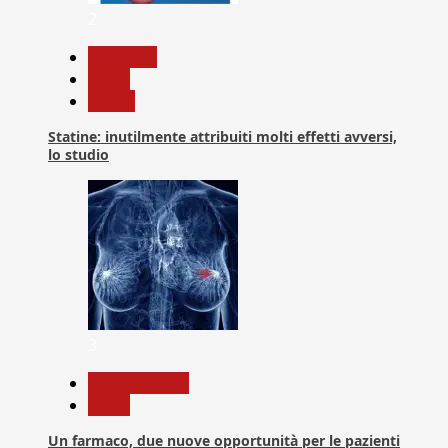
2
Medicina
News
Salute
Statine: inutilmente attribuiti molti effetti avversi,
lo studio
3
Com. Stampa
News
Un farmaco, due nuove opportunità per le pazienti