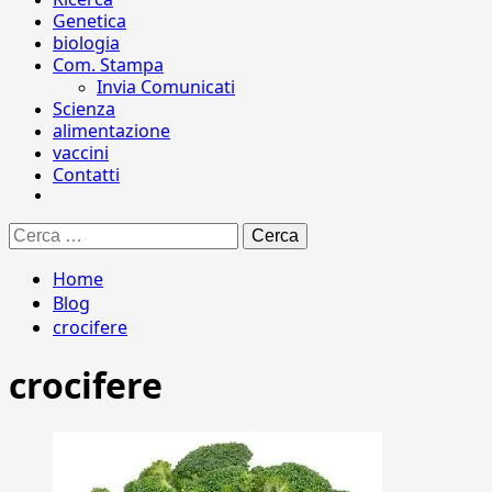
Genetica
biologia
Com. Stampa
Invia Comunicati
Scienza
alimentazione
vaccini
Contatti
Ricerca
per:
Home
Blog
crocifere
crocifere