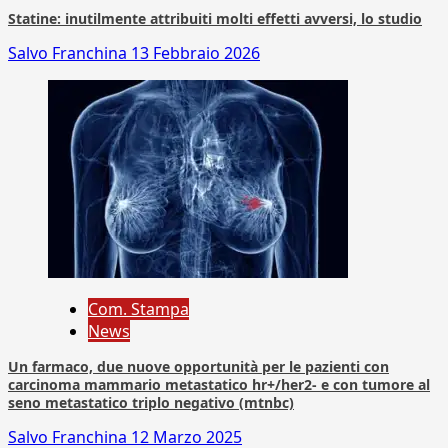
Statine: inutilmente attribuiti molti effetti avversi, lo studio
Salvo Franchina
13 Febbraio 2026
Com. Stampa
News
Un farmaco, due nuove opportunità per le pazienti con
carcinoma mammario metastatico hr+/her2- e con tumore al
seno metastatico triplo negativo (mtnbc)
Salvo Franchina
12 Marzo 2025