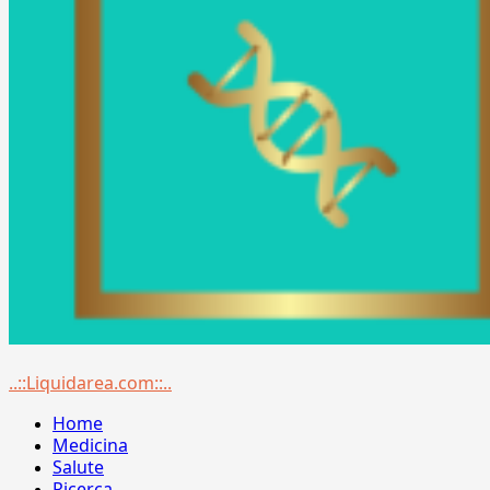
Menu
..::Liquidarea.com::..
principale
Home
Medicina
Salute
Ricerca