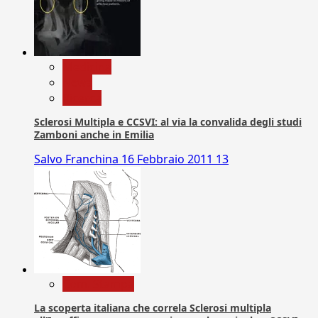
Medicina
News
Ricerca
Sclerosi Multipla e CCSVI: al via la convalida degli studi
Zamboni anche in Emilia
Salvo Franchina
16 Febbraio 2011
13
Com. Stampa
La scoperta italiana che correla Sclerosi multipla