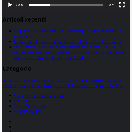
00:00
00:25
Articoli recenti
La proteina chiave dell’Alzheimer si propaga utilizzando i
neuroni
Statine: inutilmente attribuiti molti effetti avversi, lo studio
Un farmaco, due nuove opportunità per le pazienti con
carcinoma mammario metastatico hr+/her2- e con tumore al
seno metastatico triplo negativo (mtnbc)
Categorie
alimentazione
biologia
Biology
Com. Stampa
Epatiti
featured
Genetica
Medicina
News
Ricerca
Salute
Science
Scienza
vaccini
Veterinaria
video
CCSVI e Sclerosi Multipla
Sitemap
Invia Comunicati
Privacy Policy
Facebook
Linkedin
X