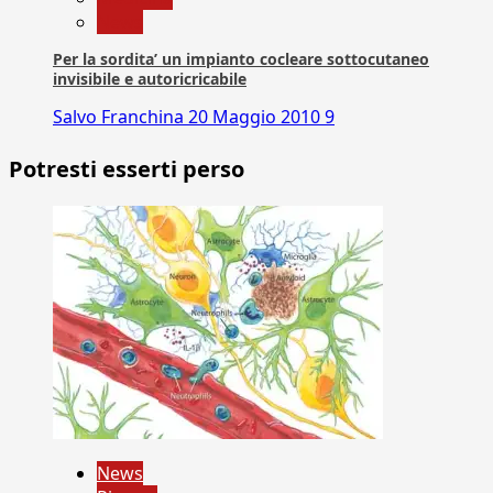
News
Per la sordita’ un impianto cocleare sottocutaneo
invisibile e autoricricabile
Salvo Franchina
20 Maggio 2010
9
Potresti esserti perso
News