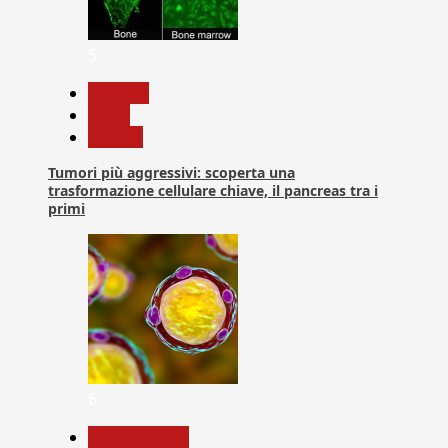
5
biologia
News
Ricerca
Tumori più aggressivi: scoperta una
trasformazione cellulare chiave, il pancreas tra i
primi
6
Com. Stampa