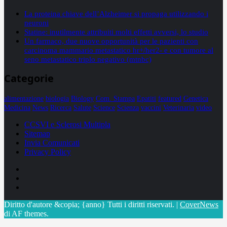
La proteina chiave dell’Alzheimer si propaga utilizzando i
neuroni
Statine: inutilmente attribuiti molti effetti avversi, lo studio
Un farmaco, due nuove opportunità per le pazienti con
carcinoma mammario metastatico hr+/her2- e con tumore al
seno metastatico triplo negativo (mtnbc)
Categorie
alimentazione
biologia
Biology
Com. Stampa
Epatiti
featured
Genetica
Medicina
News
Ricerca
Salute
Science
Scienza
vaccini
Veterinaria
video
CCSVI e Sclerosi Multipla
Sitemap
Invia Comunicati
Privacy Policy
Facebook
Linkedin
X
Diritto d'autore &copia; {anno} Tutti i diritti riservati.
|
CoverNews
di AF themes.