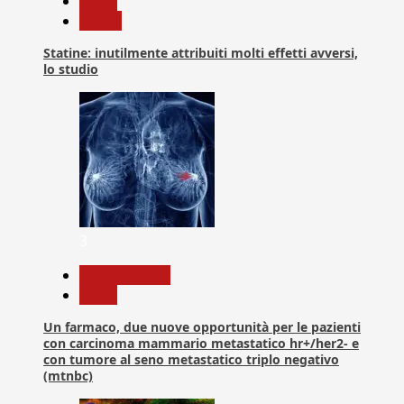
News
Salute
Statine: inutilmente attribuiti molti effetti avversi,
lo studio
3
Com. Stampa
News
Un farmaco, due nuove opportunità per le pazienti
con carcinoma mammario metastatico hr+/her2- e
con tumore al seno metastatico triplo negativo
(mtnbc)