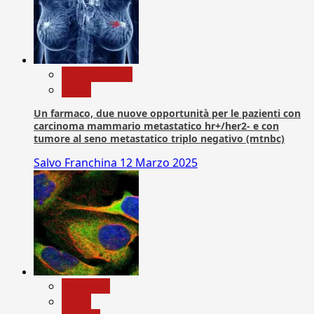
Com. Stampa
News
Un farmaco, due nuove opportunità per le pazienti con
carcinoma mammario metastatico hr+/her2- e con
tumore al seno metastatico triplo negativo (mtnbc)
Salvo Franchina
12 Marzo 2025
Medicina
News