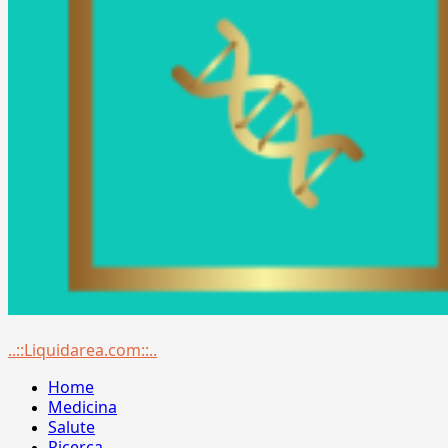
Menu
..::Liquidarea.com::..
principale
Home
Medicina
Salute
Ricerca