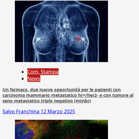
Com. Stampa
News
Un farmaco, due nuove opportunità per le pazienti con
carcinoma mammario metastatico hr+/her2- e con tumore al
seno metastatico triplo negativo (mtnbc)
Salvo Franchina
12 Marzo 2025