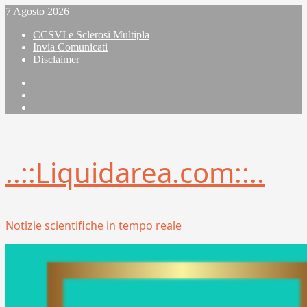
Vai
7 Agosto 2026
al
CCSVI e Sclerosi Multipla
contenuto
Invia Comunicati
Disclaimer
Facebook
Linkedin
X
..::Liquidarea.com::..
Notizie scientifiche in tempo reale