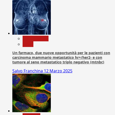
Com. Stampa
News
Un farmaco, due nuove opportunità per le pazienti con
carcinoma mammario metastatico hr+/her2- e con
tumore al seno metastatico triplo negativo (mtnbc)
Salvo Franchina
12 Marzo 2025