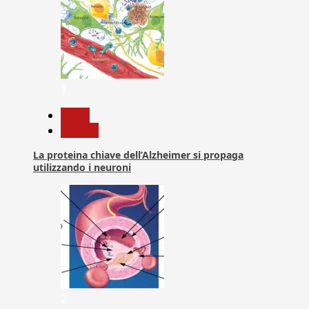
1
News
Ricerca
La proteina chiave dell’Alzheimer si propaga
utilizzando i neuroni
2