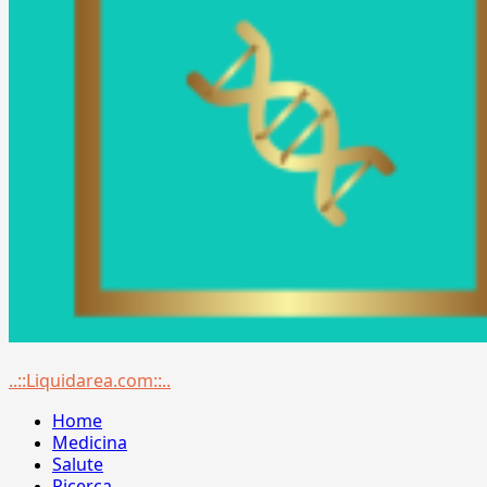
Menu
..::Liquidarea.com::..
principale
Home
Medicina
Salute
Ricerca