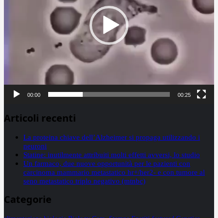
00:00
00:25
Articoli recenti
La proteina chiave dell’Alzheimer si propaga utilizzando i
neuroni
Statine: inutilmente attribuiti molti effetti avversi, lo studio
Un farmaco, due nuove opportunità per le pazienti con
carcinoma mammario metastatico hr+/her2- e con tumore al
seno metastatico triplo negativo (mtnbc)
Categorie