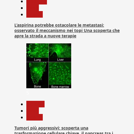
Medicina
News
Ricerca
L’aspirina potrebbe ostacolare le metastasi:
osservato il meccanismo nei topi Una scoperta che
apre la strada a nuove terapie
5
biologia
News
Ricerca
Tumori più aggressivi: scoperta una
trasformazione cellulare chiave, il pancreas tra i