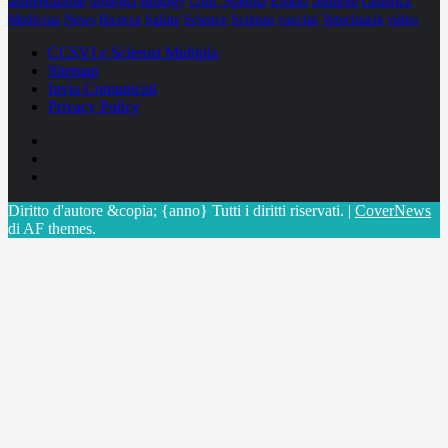
alimentazione
biologia
Biology
Com. Stampa
Epatiti
featured
Genetica
Medicina
News
Ricerca
Salute
Science
Scienza
vaccini
Veterinaria
video
CCSVI e Sclerosi Multipla
Sitemap
Invia Comunicati
Privacy Policy
Facebook
Linkedin
X
Diritto d'autore &copia; {anno} Tutti i diritti riservati.
|
CoverNews
di AF themes.