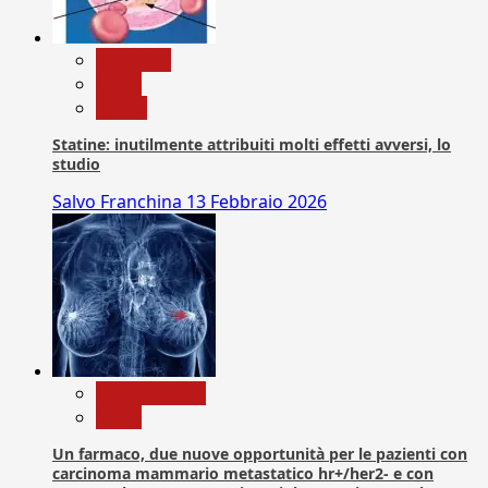
Medicina
News
Salute
Statine: inutilmente attribuiti molti effetti avversi, lo
studio
Salvo Franchina
13 Febbraio 2026
Com. Stampa
News
Un farmaco, due nuove opportunità per le pazienti con
carcinoma mammario metastatico hr+/her2- e con