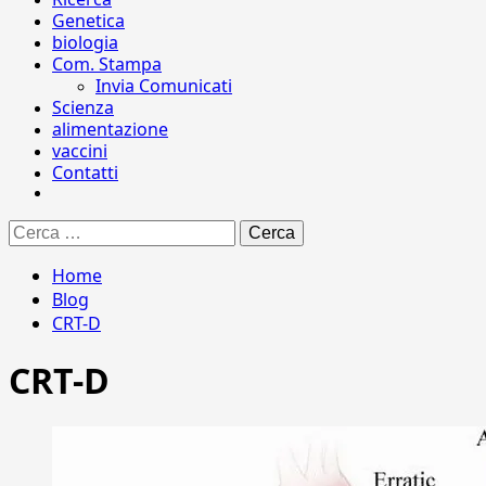
Genetica
biologia
Com. Stampa
Invia Comunicati
Scienza
alimentazione
vaccini
Contatti
Ricerca
per:
Home
Blog
CRT-D
CRT-D