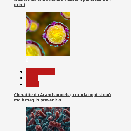
primi
6
Com. Stampa
News
Salute
Cheratite da Acanthamoeba, curarla oggi si può
ma è meglio prevenirla