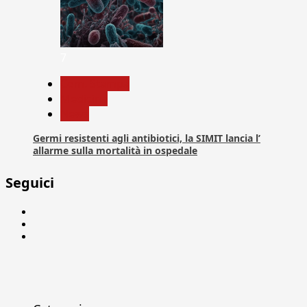
7
Com. Stampa
Medicina
News
Germi resistenti agli antibiotici, la SIMIT lancia l’
allarme sulla mortalità in ospedale
Seguici
Facebook
Linkedin
X