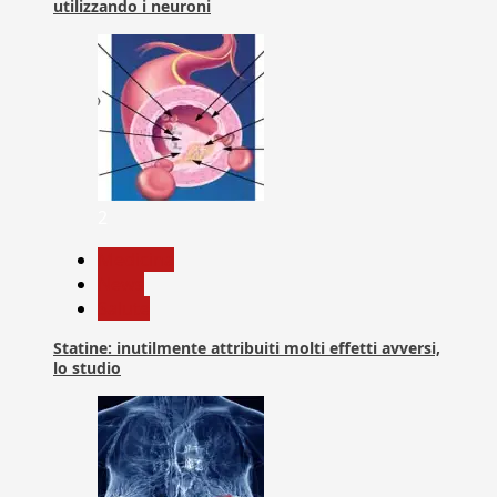
utilizzando i neuroni
2
Medicina
News
Salute
Statine: inutilmente attribuiti molti effetti avversi,
lo studio