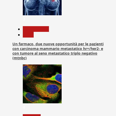
3
Com. Stampa
News
Un farmaco, due nuove opportunità per le pazienti
con carcinoma mammario metastatico hr+/her2- e
con tumore al seno metastatico triplo negativo
(mtnbc)
4