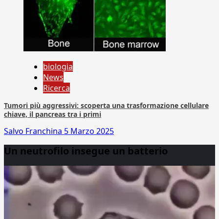
biologia
News
Ricerca
Tumori più aggressivi: scoperta una trasformazione cellulare
chiave, il pancreas tra i primi
Salvo Franchina
5 Marzo 2025
Un neutrofilo insegue un batterio
Video
Player