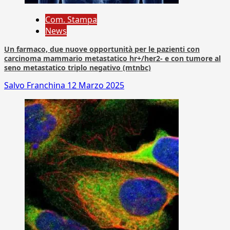
Com. Stampa
News
Un farmaco, due nuove opportunità per le pazienti con
carcinoma mammario metastatico hr+/her2- e con tumore al
seno metastatico triplo negativo (mtnbc)
Salvo Franchina
12 Marzo 2025