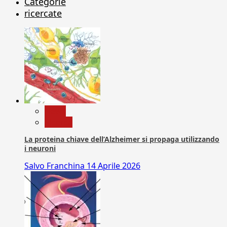
Categorie
ricercate
News
Ricerca
La proteina chiave dell’Alzheimer si propaga utilizzando
i neuroni
Salvo Franchina
14 Aprile 2026