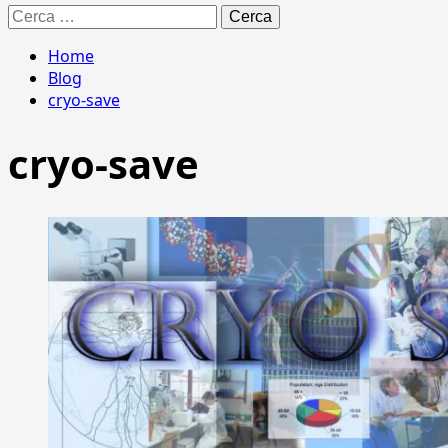
Ricerca
per:
Home
Blog
cryo-save
cryo-save