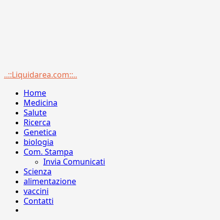
Menu
..::Liquidarea.com::..
principale
Home
Medicina
Salute
Ricerca
Genetica
biologia
Com. Stampa
Invia Comunicati
Scienza
alimentazione
vaccini
Contatti