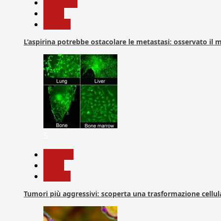
Medicina
News
Ricerca
L’aspirina potrebbe ostacolare le metastasi: osservato il
5
biologia
News
Ricerca
Tumori più aggressivi: scoperta una trasformazione cellular