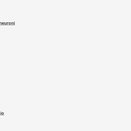
 neuroni
dio