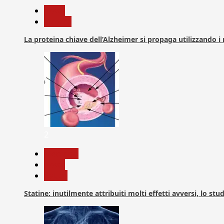
News
Ricerca
La proteina chiave dell’Alzheimer si propaga utilizzando i
2
Medicina
News
Salute
Statine: inutilmente attribuiti molti effetti avversi, lo stu