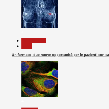
3
Com. Stampa
News
Un farmaco, due nuove opportunità per le pazienti con c
4