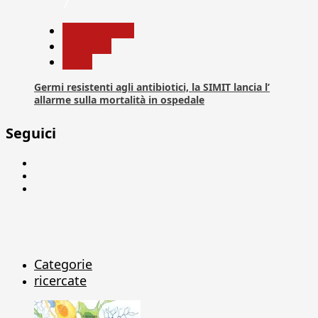
7
Com. Stampa
Medicina
News
Germi resistenti agli antibiotici, la SIMIT lancia l’
allarme sulla mortalità in ospedale
Seguici
Facebook
Linkedin
X
Categorie
ricercate