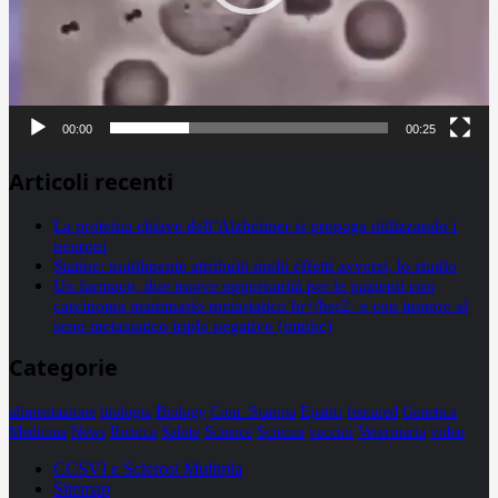
00:00
00:25
Articoli recenti
La proteina chiave dell’Alzheimer si propaga utilizzando i
neuroni
Statine: inutilmente attribuiti molti effetti avversi, lo studio
Un farmaco, due nuove opportunità per le pazienti con
carcinoma mammario metastatico hr+/her2- e con tumore al
seno metastatico triplo negativo (mtnbc)
Categorie
alimentazione
biologia
Biology
Com. Stampa
Epatiti
featured
Genetica
Medicina
News
Ricerca
Salute
Science
Scienza
vaccini
Veterinaria
video
CCSVI e Sclerosi Multipla
Sitemap