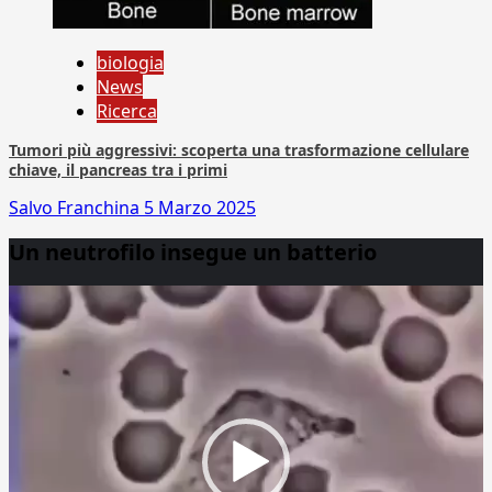
biologia
News
Ricerca
Tumori più aggressivi: scoperta una trasformazione cellulare
chiave, il pancreas tra i primi
Salvo Franchina
5 Marzo 2025
Un neutrofilo insegue un batterio
Video
Player