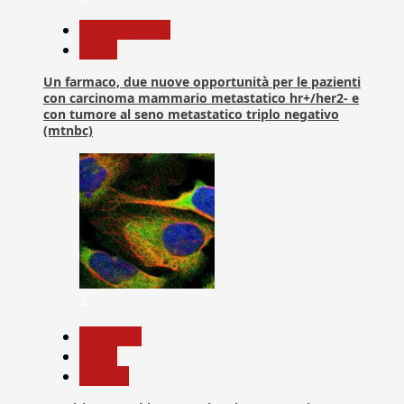
Com. Stampa
News
Un farmaco, due nuove opportunità per le pazienti
con carcinoma mammario metastatico hr+/her2- e
con tumore al seno metastatico triplo negativo
(mtnbc)
4
Medicina
News
Ricerca