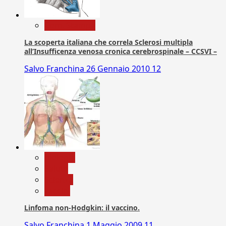
Com. Stampa
La scoperta italiana che correla Sclerosi multipla
all’Insufficenza venosa cronica cerebrospinale – CCSVI –
Salvo Franchina
26 Gennaio 2010
12
biologia
Salute
Scienza
vaccini
Linfoma non-Hodgkin: il vaccino.
Salvo Franchina
1 Maggio 2009
11