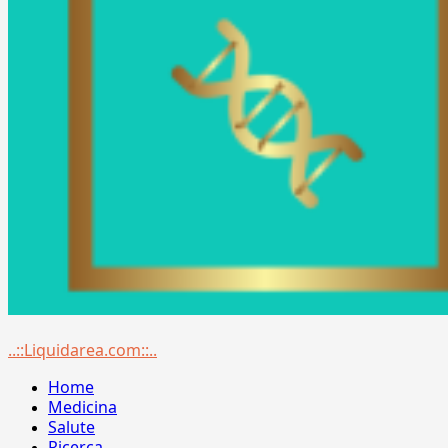
Menu
..::Liquidarea.com::..
principale
Home
Medicina
Salute
Ricerca