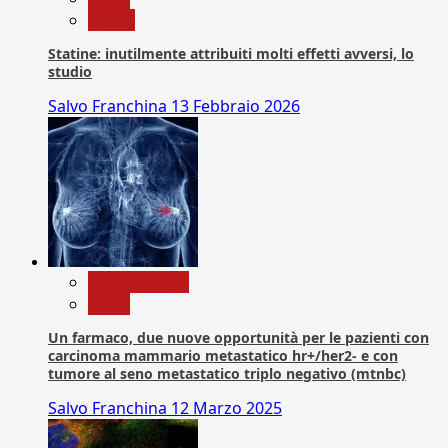
Salute
Statine: inutilmente attribuiti molti effetti avversi, lo
studio
Salvo Franchina
13 Febbraio 2026
Com. Stampa
News
Un farmaco, due nuove opportunità per le pazienti con
carcinoma mammario metastatico hr+/her2- e con
tumore al seno metastatico triplo negativo (mtnbc)
Salvo Franchina
12 Marzo 2025