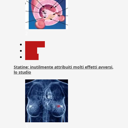
2
Medicina
News
Salute
Statine: inutilmente attribuiti molti effetti avversi,
lo studio
3