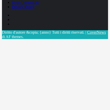
Invia Comunicati
Privacy Policy
Facebook
Linkedin
X
Diritto d'autore &copia; {anno} Tutti i diritti riservati.
|
CoverNews
di AF themes.