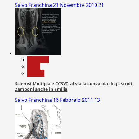
Salvo Franchina
21 Novembre 2010
21
Medicina
News
Ricerca
Sclerosi Multipla e CCSVI: al via la convalida degli studi
Zamboni anche in Emilia
Salvo Franchina
16 Febbraio 2011
13