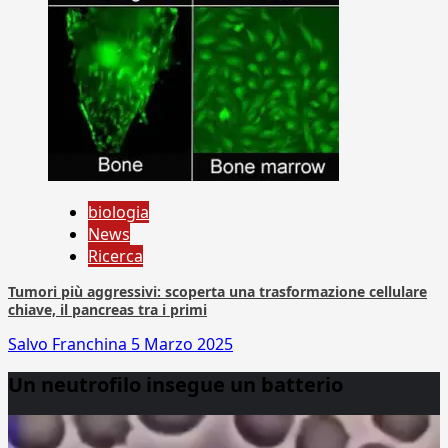
biologia
News
Ricerca
Tumori più aggressivi: scoperta una trasformazione cellulare
chiave, il pancreas tra i primi
Salvo Franchina
5 Marzo 2025
Un neutrofilo insegue un batterio
Video
Player