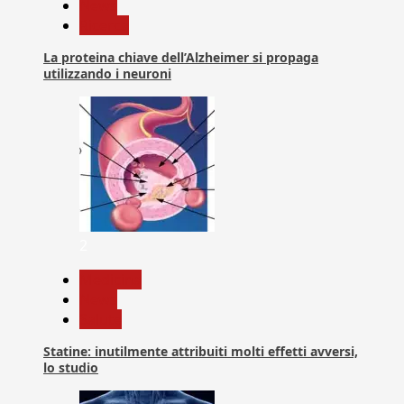
News
Ricerca
La proteina chiave dell’Alzheimer si propaga
utilizzando i neuroni
2
Medicina
News
Salute
Statine: inutilmente attribuiti molti effetti avversi,
lo studio