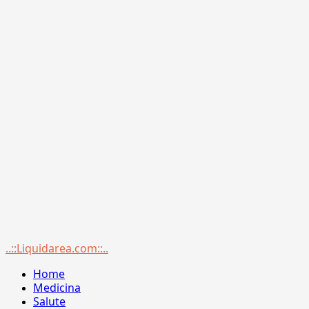
Menu
..::Liquidarea.com::..
principale
Home
Medicina
Salute