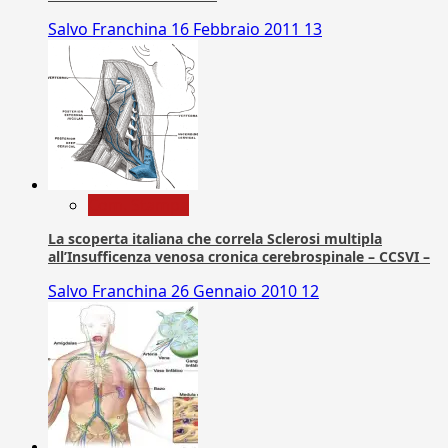
Salvo Franchina
16 Febbraio 2011
13
Com. Stampa
La scoperta italiana che correla Sclerosi multipla
all’Insufficenza venosa cronica cerebrospinale – CCSVI –
Salvo Franchina
26 Gennaio 2010
12