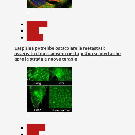
4
Medicina
News
Ricerca
L’aspirina potrebbe ostacolare le metastasi:
osservato il meccanismo nei topi Una scoperta che
apre la strada a nuove terapie
5
biologia
News