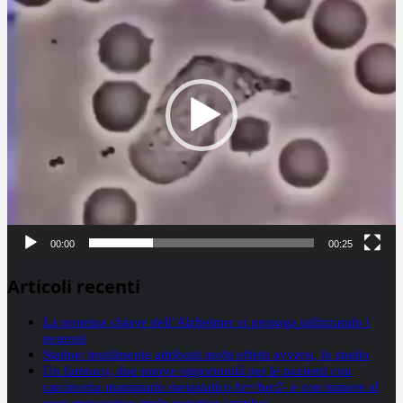
00:00
00:25
Articoli recenti
La proteina chiave dell’Alzheimer si propaga utilizzando i
neuroni
Statine: inutilmente attribuiti molti effetti avversi, lo studio
Un farmaco, due nuove opportunità per le pazienti con
carcinoma mammario metastatico hr+/her2- e con tumore al
seno metastatico triplo negativo (mtnbc)