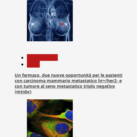
3
Com. Stampa
News
Un farmaco, due nuove opportunità per le pazienti
con carcinoma mammario metastatico hr+/her2- e
con tumore al seno metastatico triplo negativo
(mtnbc)