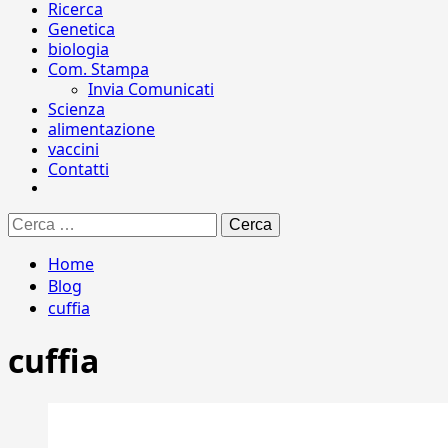
Ricerca
Genetica
biologia
Com. Stampa
Invia Comunicati
Scienza
alimentazione
vaccini
Contatti
Ricerca
per:
Home
Blog
cuffia
cuffia