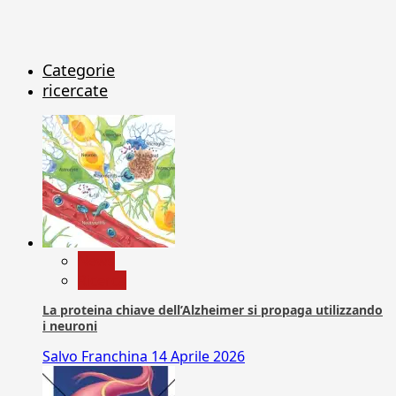
Categorie
ricercate
News
Ricerca
La proteina chiave dell’Alzheimer si propaga utilizzando
i neuroni
Salvo Franchina
14 Aprile 2026