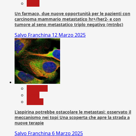
News
Un farmaco, due nuove opportunità per le pazienti con
carcinoma mammario metastatico hr+/her2- e con
tumore al seno metastatico triplo negativo (mtnbc)
Salvo Franchina
12 Marzo 2025
Medicina
News
Ricerca
L’aspirina potrebbe ostacolare le metastasi: osservato il
meccanismo nei topi Una scoperta che apre la strada a
nuove terapie
Salvo Franchina
6 Marzo 2025