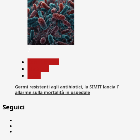
7
Com. Stampa
Medicina
News
Germi resistenti agli antibiotici, la SIMIT lancia l’
allarme sulla mortalità in ospedale
Seguici
Facebook
Linkedin
X