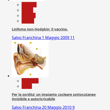
biologia
Salute
Scienza
vaccini
Linfoma non-Hodgkin: il vaccino.
Salvo Franchina
1 Maggio 2009
11
Medicina
News
Per la sordita’ un impianto cocleare sottocutaneo
invisibile e autoricricabile
Salvo Franchina
20 Maggio 2010
9