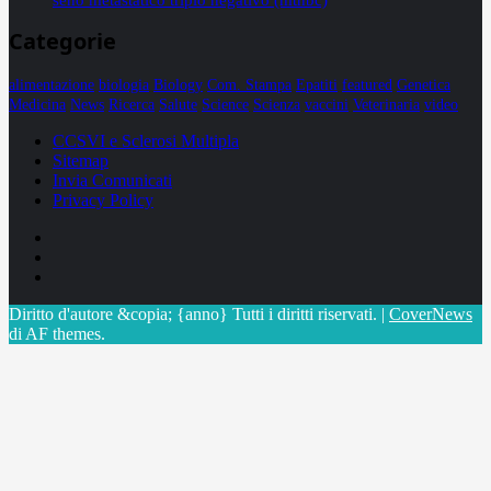
Categorie
alimentazione
biologia
Biology
Com. Stampa
Epatiti
featured
Genetica
Medicina
News
Ricerca
Salute
Science
Scienza
vaccini
Veterinaria
video
CCSVI e Sclerosi Multipla
Sitemap
Invia Comunicati
Privacy Policy
Facebook
Linkedin
X
Diritto d'autore &copia; {anno} Tutti i diritti riservati.
|
CoverNews
di AF themes.