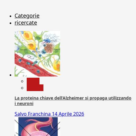
Categorie
ricercate
News
Ricerca
La proteina chiave dell’Alzheimer si propaga utilizzando
i neuroni
Salvo Franchina
14 Aprile 2026