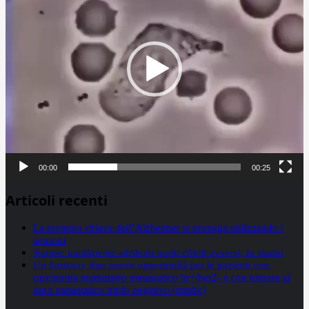
00:00
00:25
Articoli recenti
La proteina chiave dell’Alzheimer si propaga utilizzando i
neuroni
Statine: inutilmente attribuiti molti effetti avversi, lo studio
Un farmaco, due nuove opportunità per le pazienti con
carcinoma mammario metastatico hr+/her2- e con tumore al
seno metastatico triplo negativo (mtnbc)