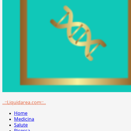
Menu
..::Liquidarea.com::..
principale
Home
Medicina
Salute
Ricerca