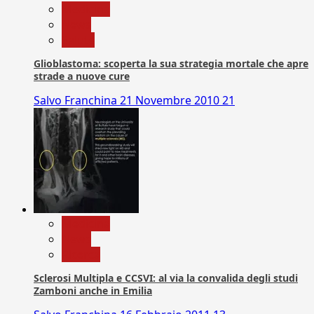
Medicina
News
Salute
Glioblastoma: scoperta la sua strategia mortale che apre
strade a nuove cure
Salvo Franchina
21 Novembre 2010
21
Medicina
News
Ricerca
Sclerosi Multipla e CCSVI: al via la convalida degli studi
Zamboni anche in Emilia