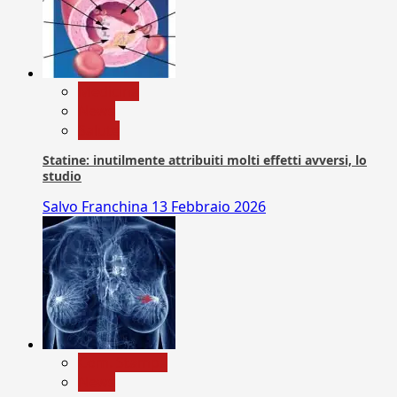
Medicina
News
Salute
Statine: inutilmente attribuiti molti effetti avversi, lo
studio
Salvo Franchina
13 Febbraio 2026
Com. Stampa
News