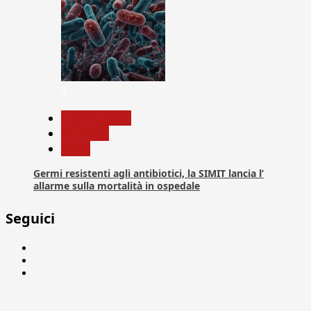
7
Com. Stampa
Medicina
News
Germi resistenti agli antibiotici, la SIMIT lancia l’
allarme sulla mortalità in ospedale
Seguici
Facebook
Linkedin
X