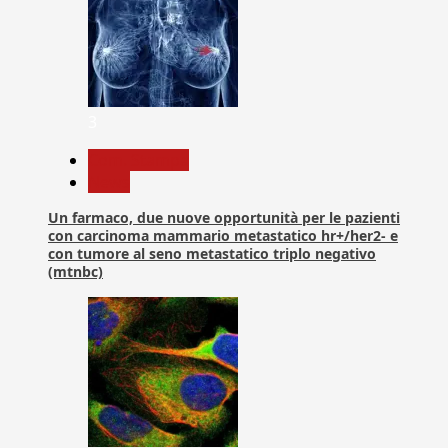
3
Com. Stampa
News
Un farmaco, due nuove opportunità per le pazienti
con carcinoma mammario metastatico hr+/her2- e
con tumore al seno metastatico triplo negativo
(mtnbc)