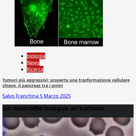
biologia
News
Ricerca
Tumori più aggressivi: scoperta una trasformazione cellulare
chiave, il pancreas tra i primi
Salvo Franchina
5 Marzo 2025
Un neutrofilo insegue un batterio
Video
Player