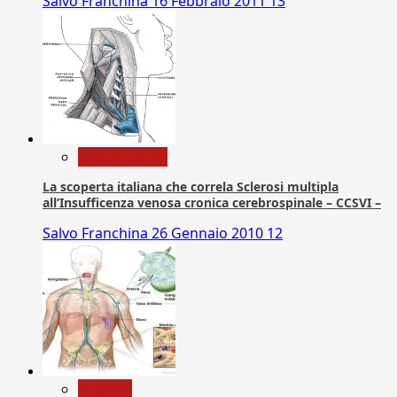
Salvo Franchina
16 Febbraio 2011
13
Com. Stampa
La scoperta italiana che correla Sclerosi multipla
all’Insufficenza venosa cronica cerebrospinale – CCSVI –
Salvo Franchina
26 Gennaio 2010
12
biologia