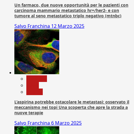
Un farmaco, due nuove opportunità per le pazienti con
carcinoma mammario metastatico hr+/her2- e con
tumore al seno metastatico triplo negativo (mtnbc)
Salvo Franchina
12 Marzo 2025
Medicina
News
Ricerca
L’aspirina potrebbe ostacolare le metastasi: osservato il
meccanismo nei topi Una scoperta che apre la strada a
nuove terapie
Salvo Franchina
6 Marzo 2025