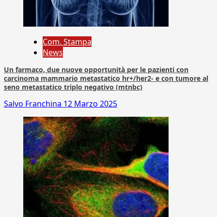
Com. Stampa
News
Un farmaco, due nuove opportunità per le pazienti con
carcinoma mammario metastatico hr+/her2- e con tumore al
seno metastatico triplo negativo (mtnbc)
Salvo Franchina
12 Marzo 2025