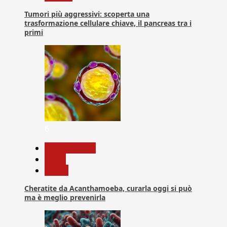
Tumori più aggressivi: scoperta una
trasformazione cellulare chiave, il pancreas tra i
primi
6
Com. Stampa
News
Salute
Cheratite da Acanthamoeba, curarla oggi si può
ma è meglio prevenirla