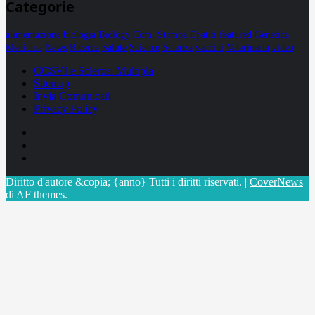
Categorie
alimentazione
biologia
Biology
Com. Stampa
Epatiti
featured
Genetica
Medicina
News
Ricerca
Salute
Science
Scienza
vaccini
Veterinaria
video
CCSVI e Sclerosi Multipla
Sitemap
Invia Comunicati
Privacy Policy
Facebook
Linkedin
X
Diritto d'autore &copia; {anno} Tutti i diritti riservati.
|
CoverNews
di AF themes.