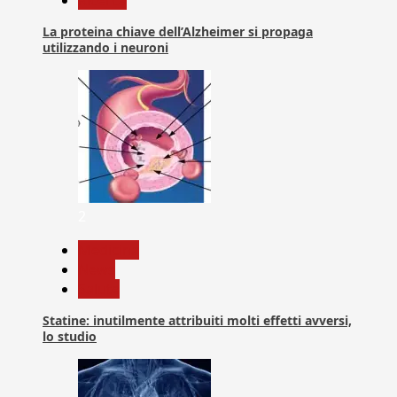
La proteina chiave dell’Alzheimer si propaga
utilizzando i neuroni
2
Medicina
News
Salute
Statine: inutilmente attribuiti molti effetti avversi,
lo studio