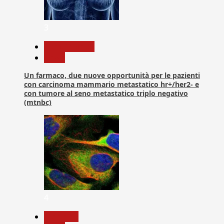
3
Com. Stampa
News
Un farmaco, due nuove opportunità per le pazienti
con carcinoma mammario metastatico hr+/her2- e
con tumore al seno metastatico triplo negativo
(mtnbc)
4
Medicina