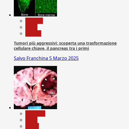
biologia
News
Ricerca
Tumori più aggressivi: scoperta una trasformazione
cellulare chiave, il pancreas tra i primi
Salvo Franchina
5 Marzo 2025
Medicina
News
Salute