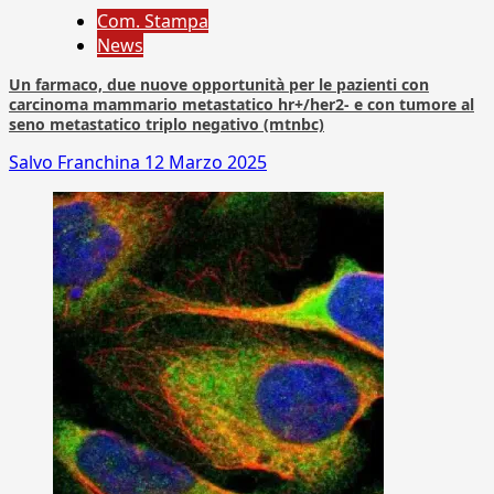
Com. Stampa
News
Un farmaco, due nuove opportunità per le pazienti con
carcinoma mammario metastatico hr+/her2- e con tumore al
seno metastatico triplo negativo (mtnbc)
Salvo Franchina
12 Marzo 2025