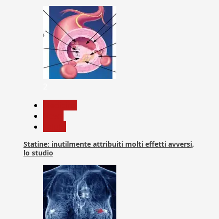
2
Medicina
News
Salute
Statine: inutilmente attribuiti molti effetti avversi,
lo studio