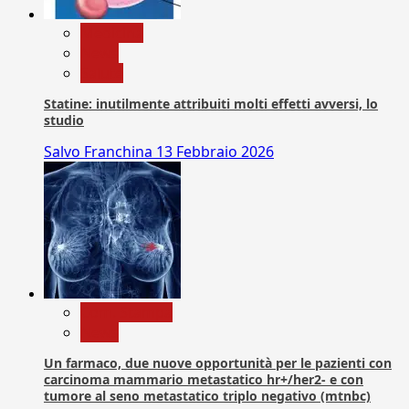
Medicina
News
Salute
Statine: inutilmente attribuiti molti effetti avversi, lo
studio
Salvo Franchina
13 Febbraio 2026
Com. Stampa
News
Un farmaco, due nuove opportunità per le pazienti con
carcinoma mammario metastatico hr+/her2- e con
tumore al seno metastatico triplo negativo (mtnbc)