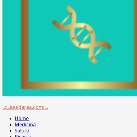
Menu
..::Liquidarea.com::..
principale
Home
Medicina
Salute
Ricerca