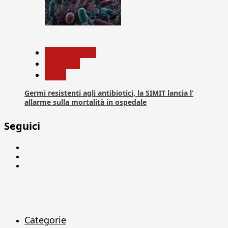
7
Com. Stampa
Medicina
News
Germi resistenti agli antibiotici, la SIMIT lancia l’
allarme sulla mortalità in ospedale
Seguici
Facebook
Linkedin
X
Categorie