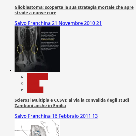
Glioblastoma: scoperta la sua strategia mortale che apre
strade a nuove cure
Salvo Franchina
21 Novembre 2010
21
Medicina
News
Ricerca
Sclerosi Multipla e CCSVI: al via la convalida degli studi
Zamboni anche in Emilia
Salvo Franchina
16 Febbraio 2011
13