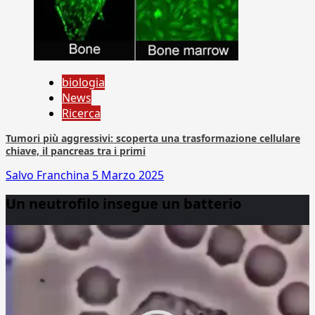
biologia
News
Ricerca
Tumori più aggressivi: scoperta una trasformazione cellulare
chiave, il pancreas tra i primi
Salvo Franchina
5 Marzo 2025
Un neutrofilo insegue un batterio
Video
Player