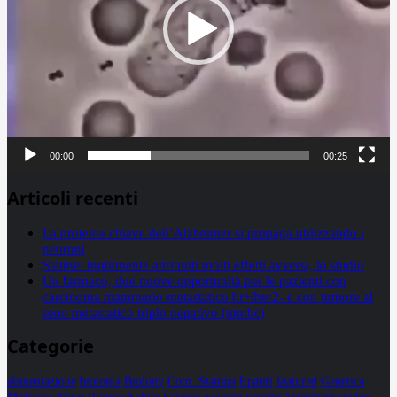
00:00
00:25
Articoli recenti
La proteina chiave dell’Alzheimer si propaga utilizzando i
neuroni
Statine: inutilmente attribuiti molti effetti avversi, lo studio
Un farmaco, due nuove opportunità per le pazienti con
carcinoma mammario metastatico hr+/her2- e con tumore al
seno metastatico triplo negativo (mtnbc)
Categorie
alimentazione
biologia
Biology
Com. Stampa
Epatiti
featured
Genetica