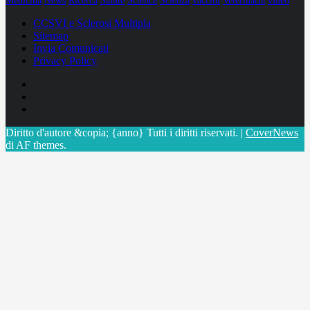
Medicina
News
Ricerca
Salute
Science
Scienza
vaccini
Veterinaria
video
CCSVI e Sclerosi Multipla
Sitemap
Invia Comunicati
Privacy Policy
Facebook
Linkedin
X
Diritto d'autore &copia; {anno} Tutti i diritti riservati.
|
CoverNews
di AF themes.