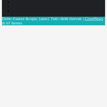
Facebook
Linkedin
X
Diritto d'autore &copia; {anno} Tutti i diritti riservati.
|
CoverNews
di AF themes.