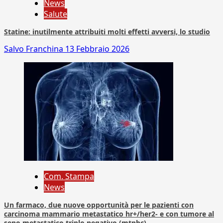
News
Salute
Statine: inutilmente attribuiti molti effetti avversi, lo studio
Salvo Franchina
13 Febbraio 2026
Com. Stampa
News
Un farmaco, due nuove opportunità per le pazienti con
carcinoma mammario metastatico hr+/her2- e con tumore al
seno metastatico triplo negativo (mtnbc)