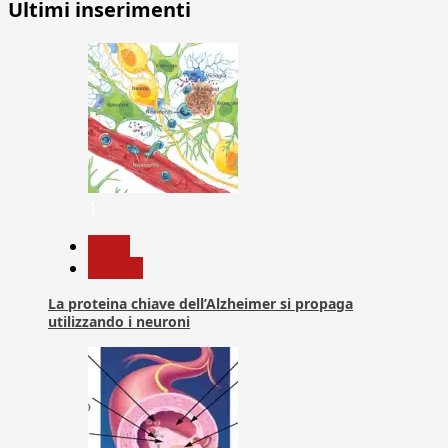
Ultimi inserimenti
1
News
Ricerca
La proteina chiave dell’Alzheimer si propaga
utilizzando i neuroni