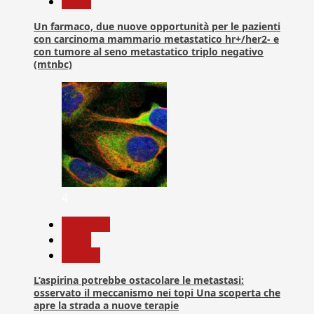
News
Un farmaco, due nuove opportunità per le pazienti
con carcinoma mammario metastatico hr+/her2- e
con tumore al seno metastatico triplo negativo
(mtnbc)
4
Medicina
News
Ricerca
L’aspirina potrebbe ostacolare le metastasi:
osservato il meccanismo nei topi Una scoperta che
apre la strada a nuove terapie