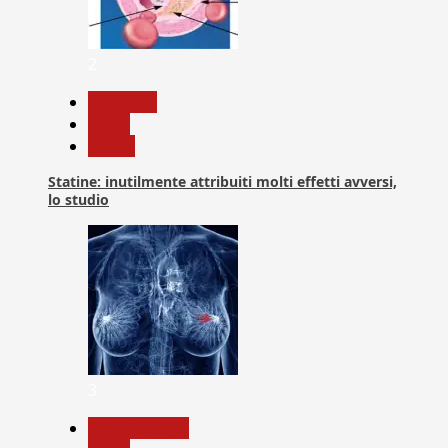
2
Medicina
News
Salute
Statine: inutilmente attribuiti molti effetti avversi,
lo studio
3
Com. Stampa