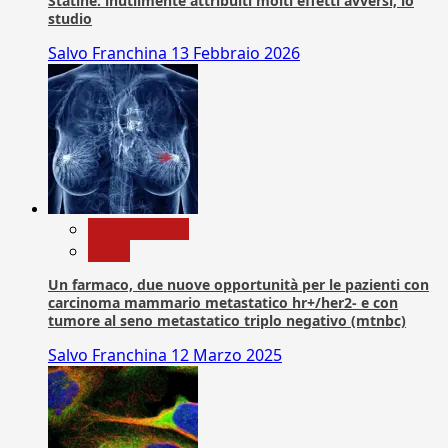
Statine: inutilmente attribuiti molti effetti avversi, lo
studio
Salvo Franchina
13 Febbraio 2026
Com. Stampa
News
Un farmaco, due nuove opportunità per le pazienti con
carcinoma mammario metastatico hr+/her2- e con
tumore al seno metastatico triplo negativo (mtnbc)
Salvo Franchina
12 Marzo 2025