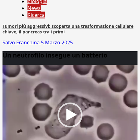
biologia
News
Ricerca
Tumori più aggressivi: scoperta una trasformazione cellulare
chiave, il pancreas tra i primi
Salvo Franchina
5 Marzo 2025
Un neutrofilo insegue un batterio
Video
Player