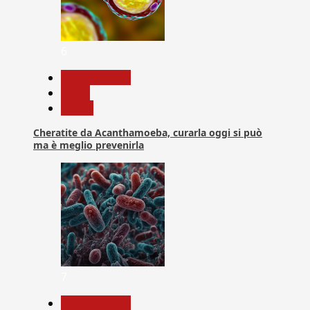
6
Com. Stampa
News
Salute
Cheratite da Acanthamoeba, curarla oggi si può
ma è meglio prevenirla
7
Com. Stampa