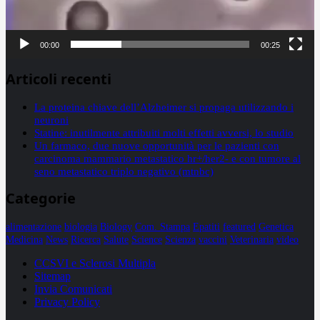
00:00
00:25
Articoli recenti
La proteina chiave dell’Alzheimer si propaga utilizzando i
neuroni
Statine: inutilmente attribuiti molti effetti avversi, lo studio
Un farmaco, due nuove opportunità per le pazienti con
carcinoma mammario metastatico hr+/her2- e con tumore al
seno metastatico triplo negativo (mtnbc)
Categorie
alimentazione
biologia
Biology
Com. Stampa
Epatiti
featured
Genetica
Medicina
News
Ricerca
Salute
Science
Scienza
vaccini
Veterinaria
video
CCSVI e Sclerosi Multipla
Sitemap
Invia Comunicati
Privacy Policy