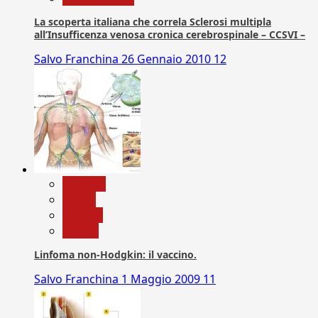
La scoperta italiana che correla Sclerosi multipla
all’Insufficenza venosa cronica cerebrospinale – CCSVI –
Salvo Franchina
26 Gennaio 2010
12
biologia
Salute
Scienza
vaccini
Linfoma non-Hodgkin: il vaccino.
Salvo Franchina
1 Maggio 2009
11