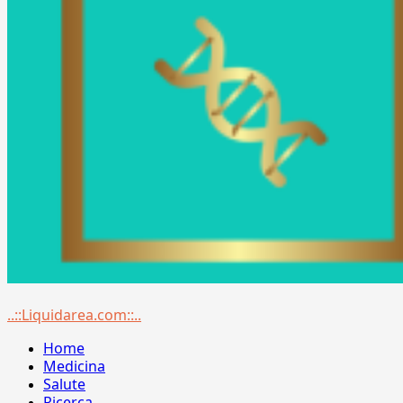
Menu
..::Liquidarea.com::..
principale
Home
Medicina
Salute
Ricerca