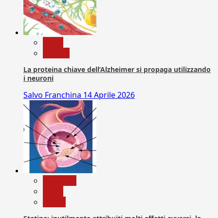
News
Ricerca
La proteina chiave dell’Alzheimer si propaga utilizzando
i neuroni
Salvo Franchina
14 Aprile 2026
Medicina
News
Salute