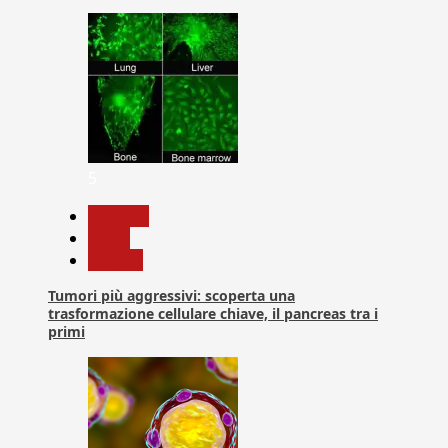
5
biologia
News
Ricerca
Tumori più aggressivi: scoperta una
trasformazione cellulare chiave, il pancreas tra i
primi