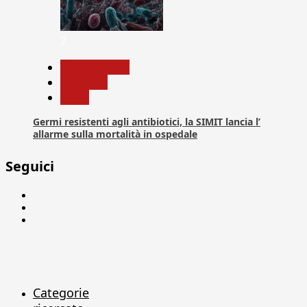
7
Com. Stampa
Medicina
News
Germi resistenti agli antibiotici, la SIMIT lancia l’
allarme sulla mortalità in ospedale
Seguici
Facebook
Linkedin
X
Categorie