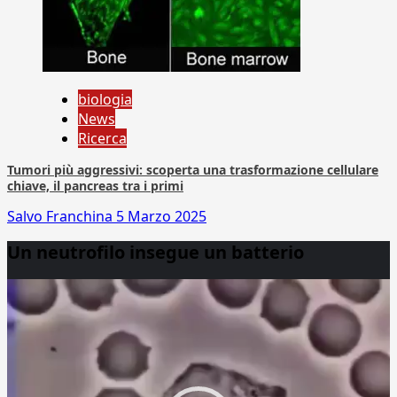
biologia
News
Ricerca
Tumori più aggressivi: scoperta una trasformazione cellulare
chiave, il pancreas tra i primi
Salvo Franchina
5 Marzo 2025
Un neutrofilo insegue un batterio
Video
Player