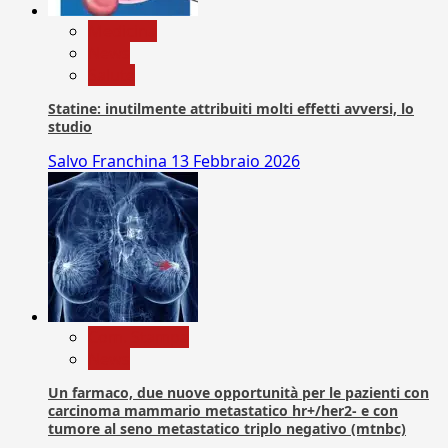
Medicina
News
Salute
Statine: inutilmente attribuiti molti effetti avversi, lo
studio
Salvo Franchina
13 Febbraio 2026
Com. Stampa
News
Un farmaco, due nuove opportunità per le pazienti con
carcinoma mammario metastatico hr+/her2- e con
tumore al seno metastatico triplo negativo (mtnbc)