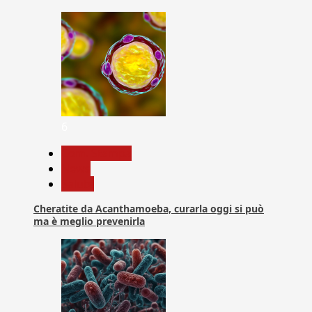
6
Com. Stampa
News
Salute
Cheratite da Acanthamoeba, curarla oggi si può
ma è meglio prevenirla