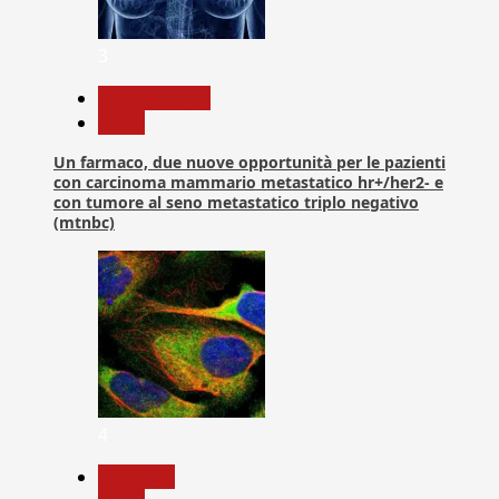
3
Com. Stampa
News
Un farmaco, due nuove opportunità per le pazienti
con carcinoma mammario metastatico hr+/her2- e
con tumore al seno metastatico triplo negativo
(mtnbc)
4
Medicina