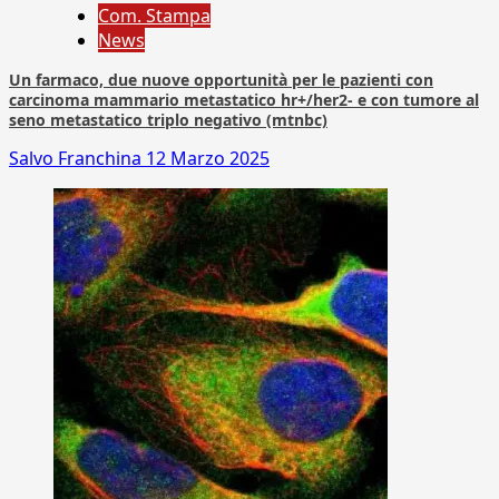
Com. Stampa
News
Un farmaco, due nuove opportunità per le pazienti con
carcinoma mammario metastatico hr+/her2- e con tumore al
seno metastatico triplo negativo (mtnbc)
Salvo Franchina
12 Marzo 2025