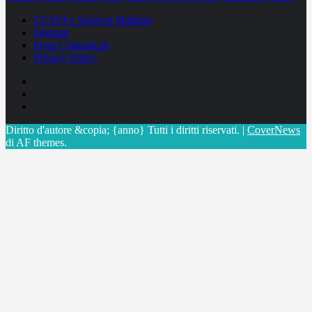
CCSVI e Sclerosi Multipla
Sitemap
Invia Comunicati
Privacy Policy
Facebook
Linkedin
X
Diritto d'autore &copia; {anno} Tutti i diritti riservati.
|
CoverNews
di AF themes.