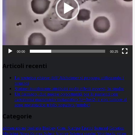
00:00
00:25
Articoli recenti
La proteina chiave dell’Alzheimer si propaga utilizzando i
neuroni
Statine: inutilmente attribuiti molti effetti avversi, lo studio
Un farmaco, due nuove opportunità per le pazienti con
carcinoma mammario metastatico hr+/her2- e con tumore al
seno metastatico triplo negativo (mtnbc)
Categorie
alimentazione
biologia
Biology
Com. Stampa
Epatiti
featured
Genetica
Medicina
News
Ricerca
Salute
Science
Scienza
vaccini
Veterinaria
video