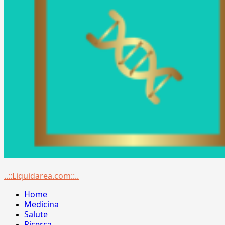
Menu
..::Liquidarea.com::..
principale
Home
Medicina
Salute
Ricerca