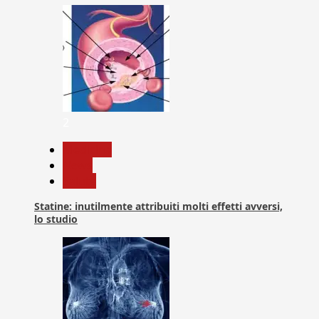
2
Medicina
News
Salute
Statine: inutilmente attribuiti molti effetti avversi,
lo studio