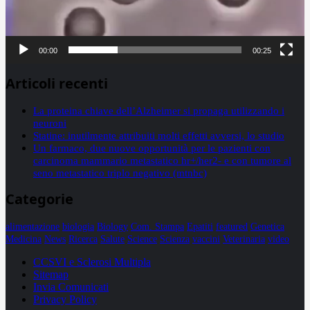
00:00
00:25
Articoli recenti
La proteina chiave dell’Alzheimer si propaga utilizzando i
neuroni
Statine: inutilmente attribuiti molti effetti avversi, lo studio
Un farmaco, due nuove opportunità per le pazienti con
carcinoma mammario metastatico hr+/her2- e con tumore al
seno metastatico triplo negativo (mtnbc)
Categorie
alimentazione
biologia
Biology
Com. Stampa
Epatiti
featured
Genetica
Medicina
News
Ricerca
Salute
Science
Scienza
vaccini
Veterinaria
video
CCSVI e Sclerosi Multipla
Sitemap
Invia Comunicati
Privacy Policy