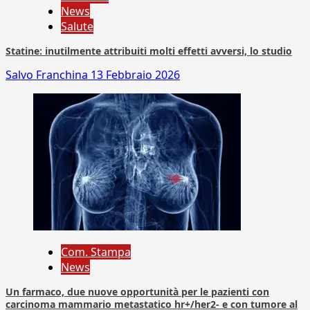
News
Salute
Statine: inutilmente attribuiti molti effetti avversi, lo studio
Salvo Franchina
13 Febbraio 2026
Com. Stampa
News
Un farmaco, due nuove opportunità per le pazienti con
carcinoma mammario metastatico hr+/her2- e con tumore al