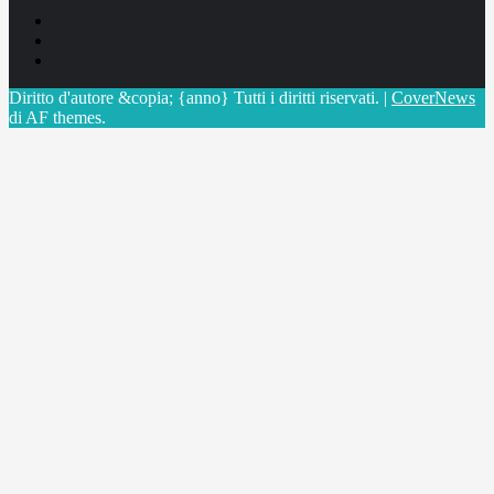
Facebook
Linkedin
X
Diritto d'autore &copia; {anno} Tutti i diritti riservati.
|
CoverNews
di AF themes.