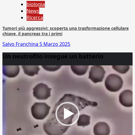
biologia
News
Ricerca
Tumori più aggressivi: scoperta una trasformazione cellulare
chiave, il pancreas tra i primi
Salvo Franchina
5 Marzo 2025
Un neutrofilo insegue un batterio
Video
Player