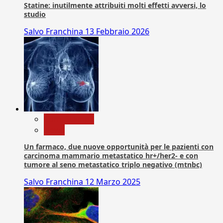
Statine: inutilmente attribuiti molti effetti avversi, lo
studio
Salvo Franchina
13 Febbraio 2026
Com. Stampa
News
Un farmaco, due nuove opportunità per le pazienti con
carcinoma mammario metastatico hr+/her2- e con
tumore al seno metastatico triplo negativo (mtnbc)
Salvo Franchina
12 Marzo 2025