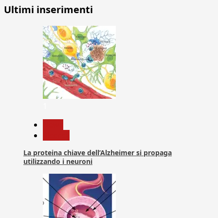
Ultimi inserimenti
1
News
Ricerca
La proteina chiave dell’Alzheimer si propaga
utilizzando i neuroni