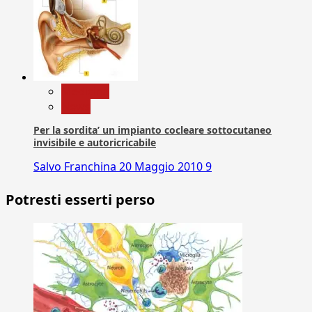
Medicina
News
Per la sordita’ un impianto cocleare sottocutaneo
invisibile e autoricricabile
Salvo Franchina
20 Maggio 2010
9
Potresti esserti perso