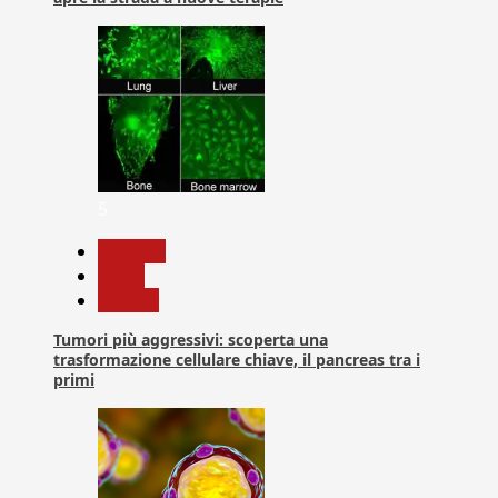
5
biologia
News
Ricerca
Tumori più aggressivi: scoperta una
trasformazione cellulare chiave, il pancreas tra i
primi