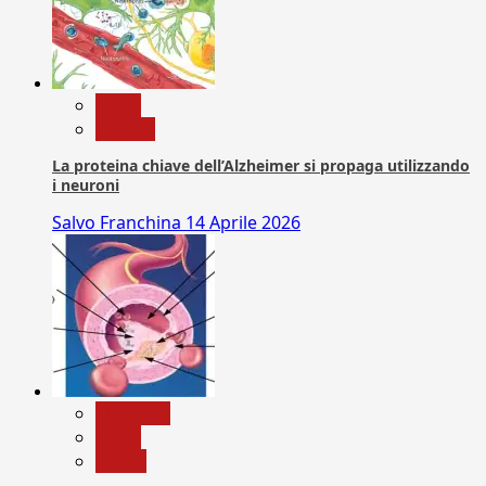
News
Ricerca
La proteina chiave dell’Alzheimer si propaga utilizzando
i neuroni
Salvo Franchina
14 Aprile 2026
Medicina
News
Salute