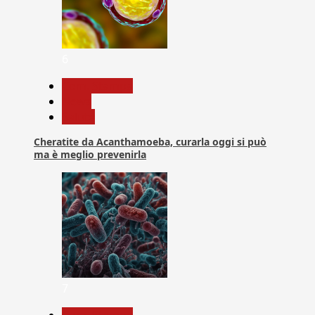
6
Com. Stampa
News
Salute
Cheratite da Acanthamoeba, curarla oggi si può
ma è meglio prevenirla
7
Com. Stampa