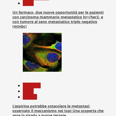
News
Un farmaco, due nuove opportunità per le pazienti
con carcinoma mammario metastatico hr+/her2- e
con tumore al seno metastatico triplo negativo
(mtnbc)
4
Medicina
News
Ricerca
L’aspirina potrebbe ostacolare le metastasi:
osservato il meccanismo nei topi Una scoperta che
apre la strada a nuove terapie