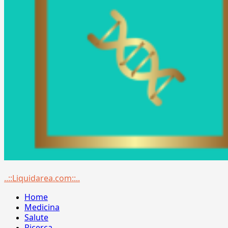
Menu
..::Liquidarea.com::..
principale
Home
Medicina
Salute
Ricerca