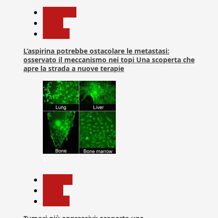
Medicina
News
Ricerca
L’aspirina potrebbe ostacolare le metastasi:
osservato il meccanismo nei topi Una scoperta che
apre la strada a nuove terapie
5
biologia
News
Ricerca