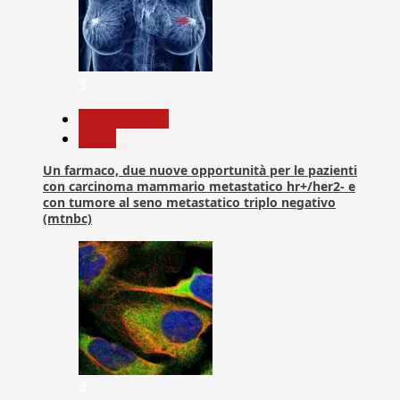
3
Com. Stampa
News
Un farmaco, due nuove opportunità per le pazienti
con carcinoma mammario metastatico hr+/her2- e
con tumore al seno metastatico triplo negativo
(mtnbc)
4