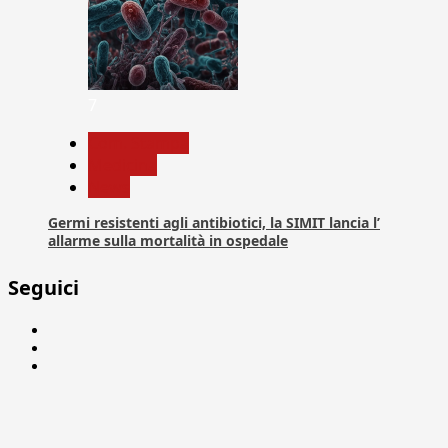
7
Com. Stampa
Medicina
News
Germi resistenti agli antibiotici, la SIMIT lancia l’
allarme sulla mortalità in ospedale
Seguici
Facebook
Linkedin
X