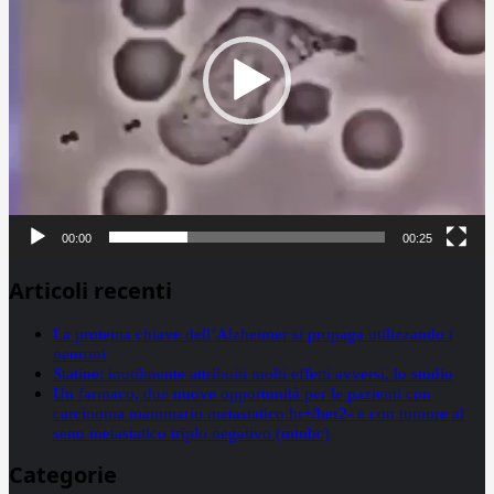
00:00
00:25
Articoli recenti
La proteina chiave dell’Alzheimer si propaga utilizzando i
neuroni
Statine: inutilmente attribuiti molti effetti avversi, lo studio
Un farmaco, due nuove opportunità per le pazienti con
carcinoma mammario metastatico hr+/her2- e con tumore al
seno metastatico triplo negativo (mtnbc)
Categorie