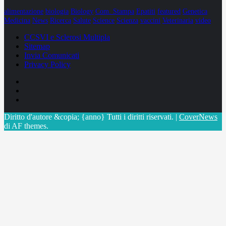
alimentazione
biologia
Biology
Com. Stampa
Epatiti
featured
Genetica
Medicina
News
Ricerca
Salute
Science
Scienza
vaccini
Veterinaria
video
CCSVI e Sclerosi Multipla
Sitemap
Invia Comunicati
Privacy Policy
Facebook
Linkedin
X
Diritto d'autore &copia; {anno} Tutti i diritti riservati.
|
CoverNews
di AF themes.