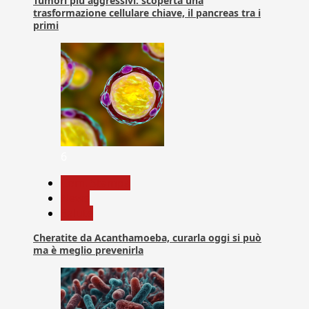
Tumori più aggressivi: scoperta una
trasformazione cellulare chiave, il pancreas tra i
primi
6
Com. Stampa
News
Salute
Cheratite da Acanthamoeba, curarla oggi si può
ma è meglio prevenirla