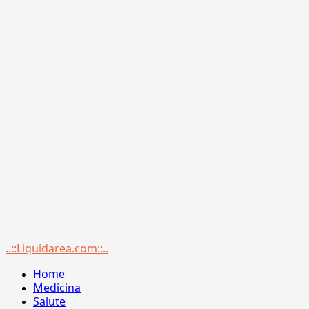
Menu
..::Liquidarea.com::..
principale
Home
Medicina
Salute