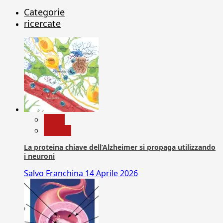
Categorie
ricercate
News
Ricerca
La proteina chiave dell’Alzheimer si propaga utilizzando
i neuroni
Salvo Franchina
14 Aprile 2026