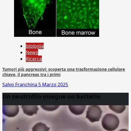
biologia
News
Ricerca
Tumori più aggressivi: scoperta una trasformazione cellulare
chiave, il pancreas tra i primi
Salvo Franchina
5 Marzo 2025
Un neutrofilo insegue un batterio
Video
Player