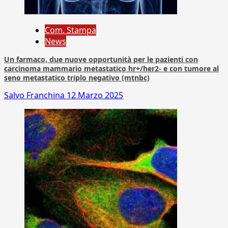
Com. Stampa
News
Un farmaco, due nuove opportunità per le pazienti con
carcinoma mammario metastatico hr+/her2- e con tumore al
seno metastatico triplo negativo (mtnbc)
Salvo Franchina
12 Marzo 2025