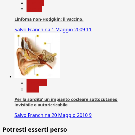
Scienza
vaccini
Linfoma non-Hodgkin: il vaccino.
Salvo Franchina
1 Maggio 2009
11
Medicina
News
Per la sordita’ un impianto cocleare sottocutaneo
invisibile e autoricricabile
Salvo Franchina
20 Maggio 2010
9
Potresti esserti perso