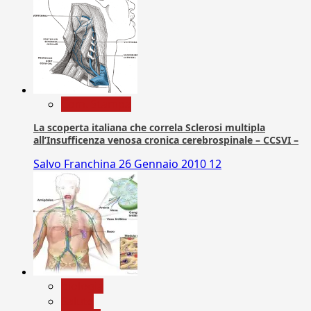
Com. Stampa
La scoperta italiana che correla Sclerosi multipla
all’Insufficenza venosa cronica cerebrospinale – CCSVI –
Salvo Franchina
26 Gennaio 2010
12
biologia
Salute