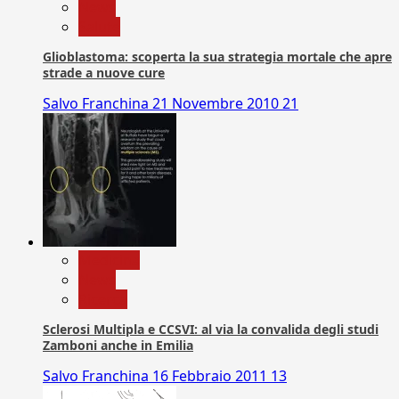
News
Salute
Glioblastoma: scoperta la sua strategia mortale che apre
strade a nuove cure
Salvo Franchina
21 Novembre 2010
21
Medicina
News
Ricerca
Sclerosi Multipla e CCSVI: al via la convalida degli studi
Zamboni anche in Emilia
Salvo Franchina
16 Febbraio 2011
13