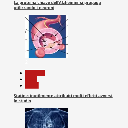
La proteina chiave dell’Alzheimer si propaga
utilizzando i neuroni
2
Medicina
News
Salute
Statine: inutilmente attribuiti molti effetti avversi,
lo studio