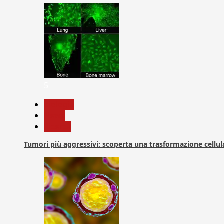
5
biologia
News
Ricerca
Tumori più aggressivi: scoperta una trasformazione cellular