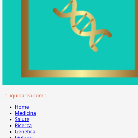
Menu
..::Liquidarea.com::..
principale
Home
Medicina
Salute
Ricerca
Genetica
biologia