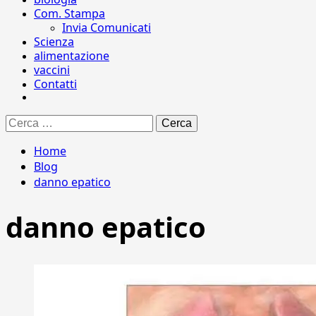
Com. Stampa
Invia Comunicati
Scienza
alimentazione
vaccini
Contatti
Ricerca
per:
Home
Blog
danno epatico
danno epatico