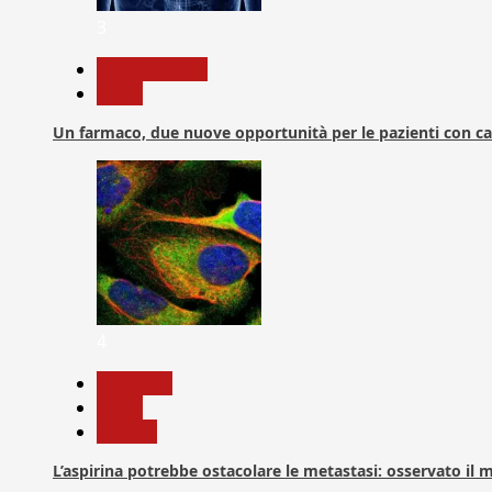
3
Com. Stampa
News
Un farmaco, due nuove opportunità per le pazienti con c
4
Medicina
News
Ricerca
L’aspirina potrebbe ostacolare le metastasi: osservato il