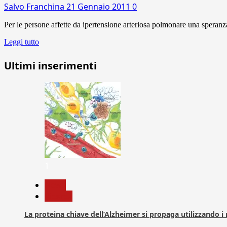
Salvo Franchina
21 Gennaio 2011
0
Per le persone affette da ipertensione arteriosa polmonare una speranz
Leggi tutto
Ultimi inserimenti
1
News
Ricerca
La proteina chiave dell’Alzheimer si propaga utilizzando i