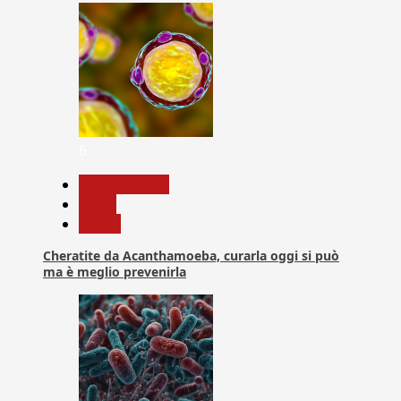
6
Com. Stampa
News
Salute
Cheratite da Acanthamoeba, curarla oggi si può
ma è meglio prevenirla