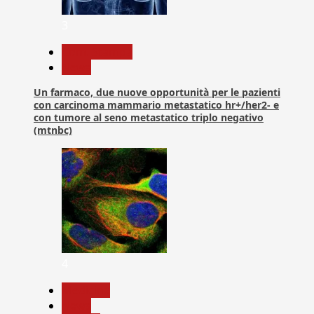
3
Com. Stampa
News
Un farmaco, due nuove opportunità per le pazienti
con carcinoma mammario metastatico hr+/her2- e
con tumore al seno metastatico triplo negativo
(mtnbc)
4
Medicina
News