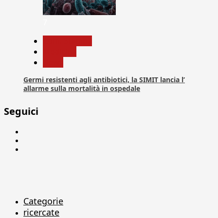
7
Com. Stampa
Medicina
News
Germi resistenti agli antibiotici, la SIMIT lancia l’
allarme sulla mortalità in ospedale
Seguici
Facebook
Linkedin
X
Categorie
ricercate