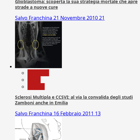
Glioblastoma: scoperta la sua strategia mortale che apre
strade a nuove cure
Salvo Franchina
21 Novembre 2010
21
Medicina
News
Ricerca
Sclerosi Multipla e CCSVI: al via la convalida degli studi
Zamboni anche in Emilia
Salvo Franchina
16 Febbraio 2011
13