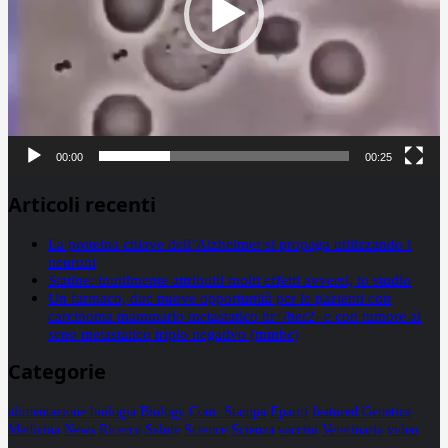
00:00
00:25
Articoli recenti
La proteina chiave dell’Alzheimer si propaga utilizzando i
neuroni
Statine: inutilmente attribuiti molti effetti avversi, lo studio
Un farmaco, due nuove opportunità per le pazienti con
carcinoma mammario metastatico hr+/her2- e con tumore al
seno metastatico triplo negativo (mtnbc)
Categorie
alimentazione
biologia
Biology
Com. Stampa
Epatiti
featured
Genetica
Medicina
News
Ricerca
Salute
Science
Scienza
vaccini
Veterinaria
video