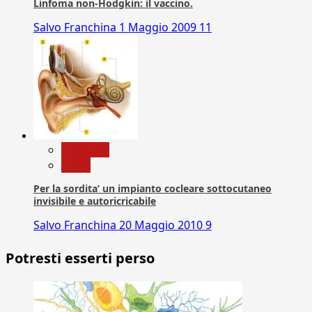
Linfoma non-Hodgkin: il vaccino.
Salvo Franchina
1 Maggio 2009
11
Medicina
News
Per la sordita’ un impianto cocleare sottocutaneo
invisibile e autoricricabile
Salvo Franchina
20 Maggio 2010
9
Potresti esserti perso