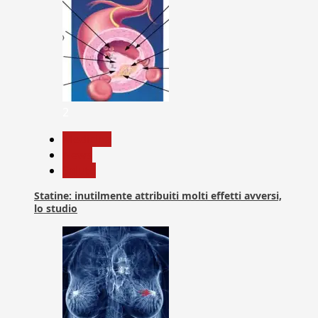
2
Medicina
News
Salute
Statine: inutilmente attribuiti molti effetti avversi,
lo studio