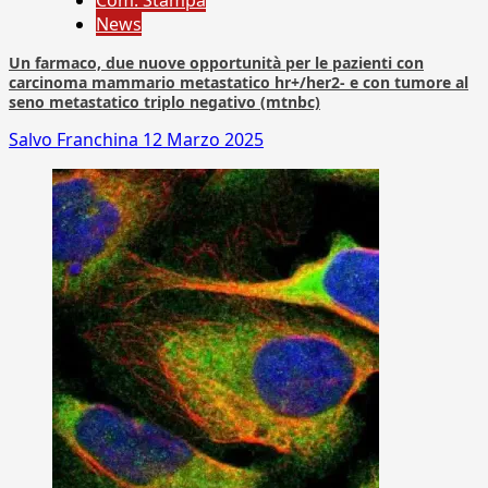
Com. Stampa
News
Un farmaco, due nuove opportunità per le pazienti con
carcinoma mammario metastatico hr+/her2- e con tumore al
seno metastatico triplo negativo (mtnbc)
Salvo Franchina
12 Marzo 2025