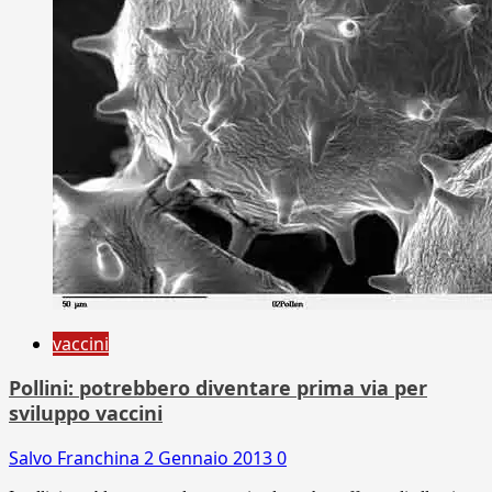
vaccini
Pollini: potrebbero diventare prima via per
sviluppo vaccini
Salvo Franchina
2 Gennaio 2013
0