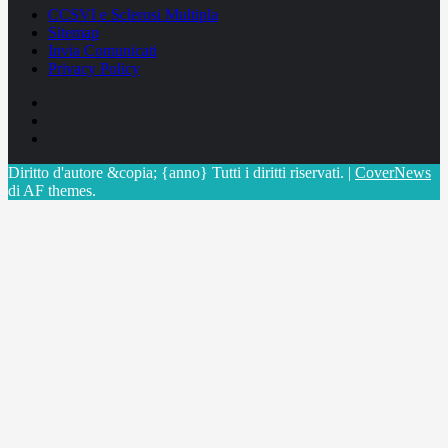
CCSVI e Sclerosi Multipla
Sitemap
Invia Comunicati
Privacy Policy
Facebook
Linkedin
X
Diritto d'autore &copia; {anno} Tutti i diritti riservati.
|
CoverNews
di AF themes.