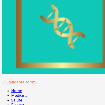
Menu
..::Liquidarea.com::..
principale
Home
Medicina
Salute
Ricerca