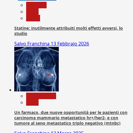
Medicina
News
Salute
Statine: inutilmente attribuiti molti effetti avversi, lo
studio
Salvo Franchina
13 Febbraio 2026
Com. Stampa
News
Un farmaco, due nuove opportunità per le pazienti con
carcinoma mammario metastatico hr+/her2- e con
tumore al seno metastatico triplo negativo (mtnbc)