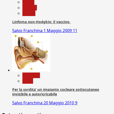
Salute
Scienza
vaccini
Linfoma non-Hodgkin: il vaccino.
Salvo Franchina
1 Maggio 2009
11
Medicina
News
Per la sordita’ un impianto cocleare sottocutaneo
invisibile e autoricricabile
Salvo Franchina
20 Maggio 2010
9