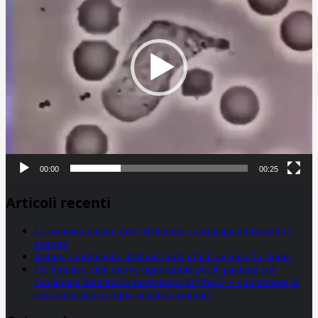
00:00
00:25
Articoli recenti
La proteina chiave dell’Alzheimer si propaga utilizzando i
neuroni
Statine: inutilmente attribuiti molti effetti avversi, lo studio
Un farmaco, due nuove opportunità per le pazienti con
carcinoma mammario metastatico hr+/her2- e con tumore al
seno metastatico triplo negativo (mtnbc)