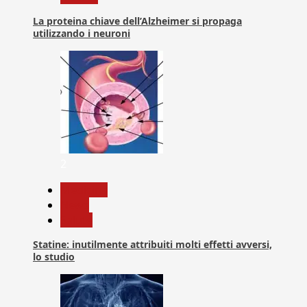
La proteina chiave dell’Alzheimer si propaga
utilizzando i neuroni
2
Medicina
News
Salute
Statine: inutilmente attribuiti molti effetti avversi,
lo studio