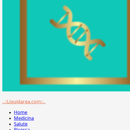
Menu
..::Liquidarea.com::..
principale
Home
Medicina
Salute
Ricerca