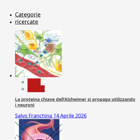
Categorie
ricercate
News
Ricerca
La proteina chiave dell’Alzheimer si propaga utilizzando
i neuroni
Salvo Franchina
14 Aprile 2026