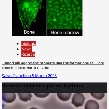
biologia
News
Ricerca
Tumori più aggressivi: scoperta una trasformazione cellulare
chiave, il pancreas tra i primi
Salvo Franchina
5 Marzo 2025
Un neutrofilo insegue un batterio
Video
Player