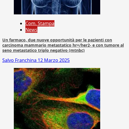
Com. Stampa
News
Un farmaco, due nuove opportunità per le pazienti con
carcinoma mammario metastatico hr+/her2- e con tumore al
seno metastatico triplo negativo (mtnbc)
Salvo Franchina
12 Marzo 2025