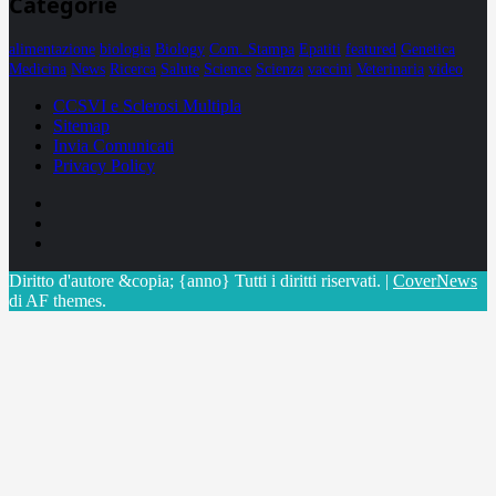
Categorie
alimentazione
biologia
Biology
Com. Stampa
Epatiti
featured
Genetica
Medicina
News
Ricerca
Salute
Science
Scienza
vaccini
Veterinaria
video
CCSVI e Sclerosi Multipla
Sitemap
Invia Comunicati
Privacy Policy
Facebook
Linkedin
X
Diritto d'autore &copia; {anno} Tutti i diritti riservati.
|
CoverNews
di AF themes.