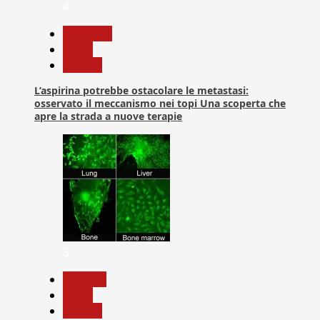
4
Medicina
News
Ricerca
L’aspirina potrebbe ostacolare le metastasi:
osservato il meccanismo nei topi Una scoperta che
apre la strada a nuove terapie
5
biologia
News
Ricerca