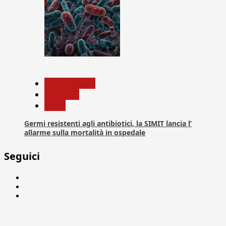
7
Com. Stampa
Medicina
News
Germi resistenti agli antibiotici, la SIMIT lancia l’
allarme sulla mortalità in ospedale
Seguici
Facebook
Linkedin
X