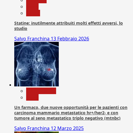
News
Salute
Statine: inutilmente attribuiti molti effetti avversi, lo
studio
Salvo Franchina
13 Febbraio 2026
Com. Stampa
News
Un farmaco, due nuove opportunità per le pazienti con
carcinoma mammario metastatico hr+/her2- e con
tumore al seno metastatico triplo negativo (mtnbc)
Salvo Franchina
12 Marzo 2025