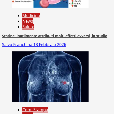
Medicina
News
Salute
Statine: inutilmente attribuiti molti effetti avversi, lo studio
Salvo Franchina
13 Febbraio 2026
Com. Stampa