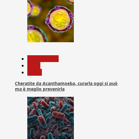
6
Com. Stampa
News
Salute
Cheratite da Acanthamoeba, curarla oggi si può
ma è meglio prevenirla