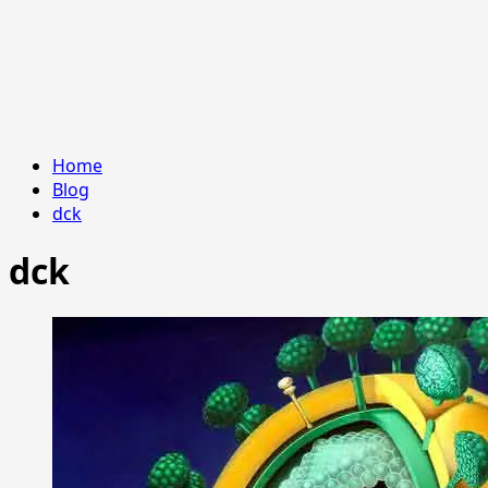
Home
Blog
dck
dck