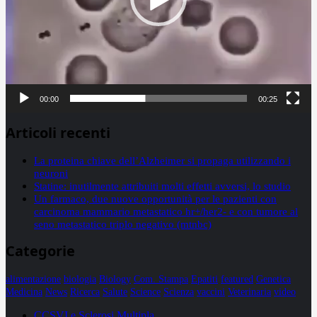
00:00
00:25
Articoli recenti
La proteina chiave dell’Alzheimer si propaga utilizzando i
neuroni
Statine: inutilmente attribuiti molti effetti avversi, lo studio
Un farmaco, due nuove opportunità per le pazienti con
carcinoma mammario metastatico hr+/her2- e con tumore al
seno metastatico triplo negativo (mtnbc)
Categorie
alimentazione
biologia
Biology
Com. Stampa
Epatiti
featured
Genetica
Medicina
News
Ricerca
Salute
Science
Scienza
vaccini
Veterinaria
video
CCSVI e Sclerosi Multipla