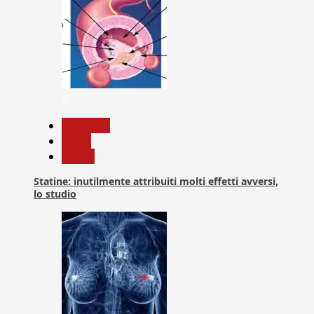
2
Medicina
News
Salute
Statine: inutilmente attribuiti molti effetti avversi,
lo studio