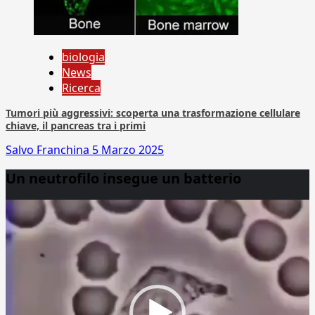
biologia
News
Ricerca
Tumori più aggressivi: scoperta una trasformazione cellulare
chiave, il pancreas tra i primi
Salvo Franchina
5 Marzo 2025
Un neutrofilo insegue un batterio
Video
Player