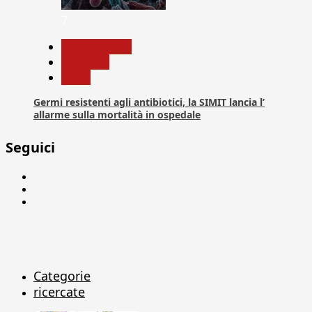
7
Com. Stampa
Medicina
News
Germi resistenti agli antibiotici, la SIMIT lancia l’
allarme sulla mortalità in ospedale
Seguici
Facebook
Linkedin
X
Categorie
ricercate