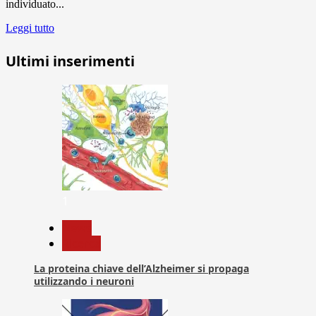
individuato...
Leggi tutto
Ultimi inserimenti
1
News
Ricerca
La proteina chiave dell’Alzheimer si propaga
utilizzando i neuroni