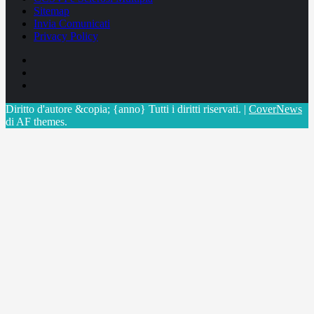
Sitemap
Invia Comunicati
Privacy Policy
Facebook
Linkedin
X
Diritto d'autore &copia; {anno} Tutti i diritti riservati.
|
CoverNews
di AF themes.