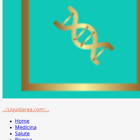
Menu
..::Liquidarea.com::..
principale
Home
Medicina
Salute
Ricerca