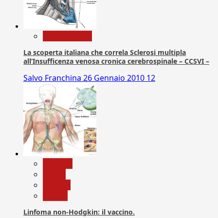
Com. Stampa
La scoperta italiana che correla Sclerosi multipla
all’Insufficenza venosa cronica cerebrospinale – CCSVI –
Salvo Franchina
26 Gennaio 2010
12
biologia
Salute
Scienza
vaccini
Linfoma non-Hodgkin: il vaccino.