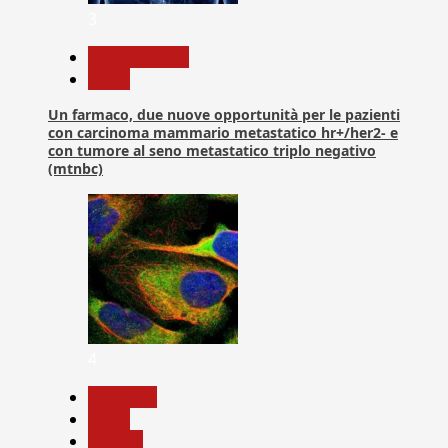
3
Com. Stampa
News
Un farmaco, due nuove opportunità per le pazienti
con carcinoma mammario metastatico hr+/her2- e
con tumore al seno metastatico triplo negativo
(mtnbc)
4
Medicina
News
Ricerca