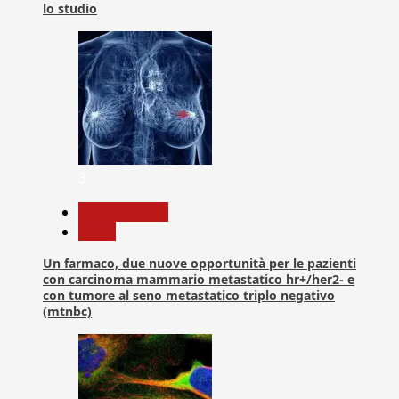
lo studio
3
Com. Stampa
News
Un farmaco, due nuove opportunità per le pazienti
con carcinoma mammario metastatico hr+/her2- e
con tumore al seno metastatico triplo negativo
(mtnbc)