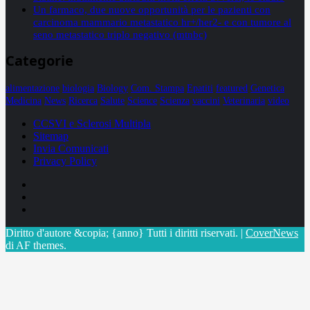
Un farmaco, due nuove opportunità per le pazienti con
carcinoma mammario metastatico hr+/her2- e con tumore al
seno metastatico triplo negativo (mtnbc)
Categorie
alimentazione
biologia
Biology
Com. Stampa
Epatiti
featured
Genetica
Medicina
News
Ricerca
Salute
Science
Scienza
vaccini
Veterinaria
video
CCSVI e Sclerosi Multipla
Sitemap
Invia Comunicati
Privacy Policy
Facebook
Linkedin
X
Diritto d'autore &copia; {anno} Tutti i diritti riservati.
|
CoverNews
di AF themes.