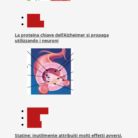
1
News
Ricerca
La proteina chiave dell’Alzheimer si propaga
utilizzando i neuroni
2
Medicina
News
Salute
Statine: inutilmente attribuiti molti effetti avversi,