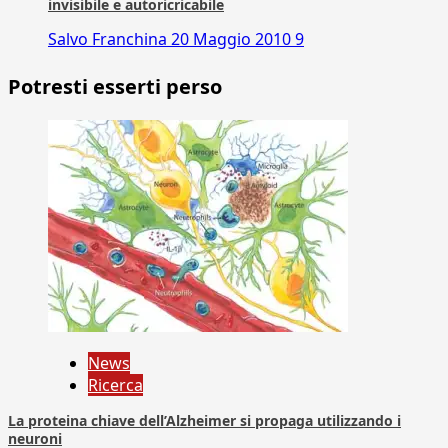
invisibile e autoricricabile
Salvo Franchina
20 Maggio 2010
9
Potresti esserti perso
News
Ricerca
La proteina chiave dell’Alzheimer si propaga utilizzando i
neuroni