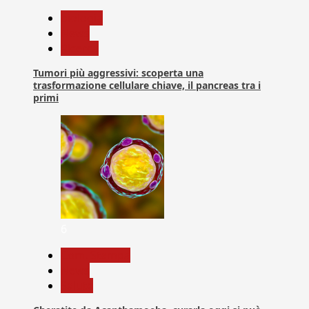
biologia
News
Ricerca
Tumori più aggressivi: scoperta una
trasformazione cellulare chiave, il pancreas tra i
primi
6
Com. Stampa
News
Salute