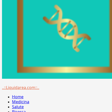
Menu
..::Liquidarea.com::..
principale
Home
Medicina
Salute
Ricerca