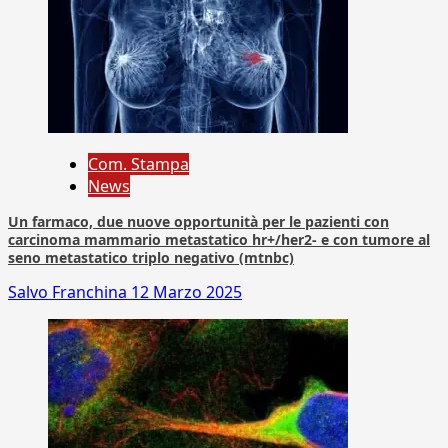
Com. Stampa
News
Un farmaco, due nuove opportunità per le pazienti con
carcinoma mammario metastatico hr+/her2- e con tumore al
seno metastatico triplo negativo (mtnbc)
Salvo Franchina
12 Marzo 2025