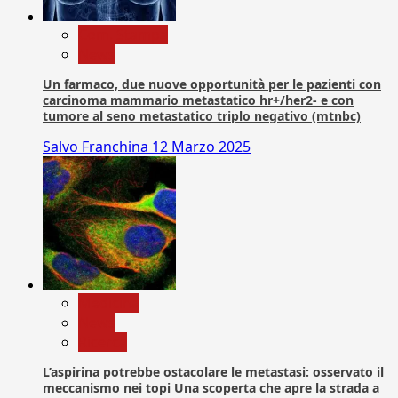
Com. Stampa
News
Un farmaco, due nuove opportunità per le pazienti con
carcinoma mammario metastatico hr+/her2- e con
tumore al seno metastatico triplo negativo (mtnbc)
Salvo Franchina
12 Marzo 2025
Medicina
News
Ricerca
L’aspirina potrebbe ostacolare le metastasi: osservato il
meccanismo nei topi Una scoperta che apre la strada a