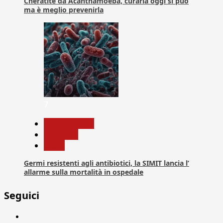
Cheratite da Acanthamoeba, curarla oggi si può
ma è meglio prevenirla
7
Com. Stampa
Medicina
News
Germi resistenti agli antibiotici, la SIMIT lancia l’
allarme sulla mortalità in ospedale
Seguici
Facebook