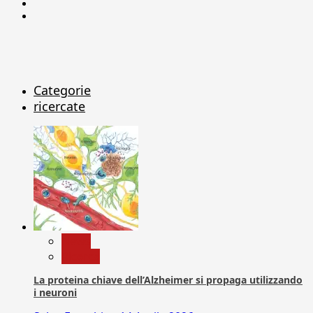
Linkedin
X
Categorie
ricercate
News
Ricerca
La proteina chiave dell’Alzheimer si propaga utilizzando
i neuroni