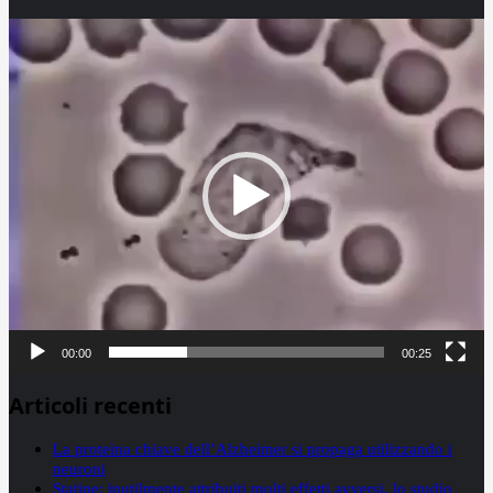
Video
Player
00:00
00:25
Articoli recenti
La proteina chiave dell’Alzheimer si propaga utilizzando i
neuroni
Statine: inutilmente attribuiti molti effetti avversi, lo studio