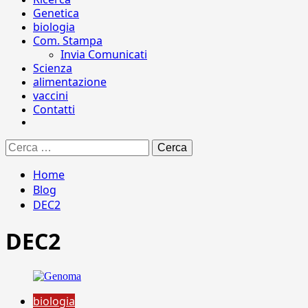
Genetica
biologia
Com. Stampa
Invia Comunicati
Scienza
alimentazione
vaccini
Contatti
Ricerca
per:
Home
Blog
DEC2
DEC2
biologia