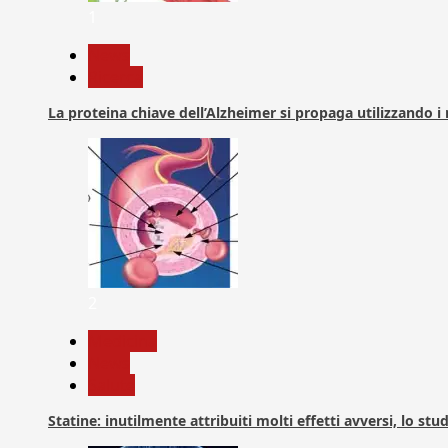
1
News
Ricerca
La proteina chiave dell’Alzheimer si propaga utilizzando i
2
Medicina
News
Salute
Statine: inutilmente attribuiti molti effetti avversi, lo stu