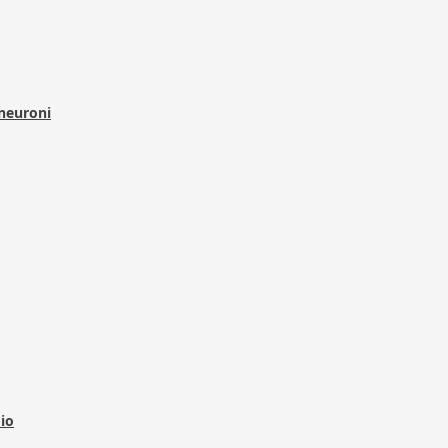
 neuroni
dio