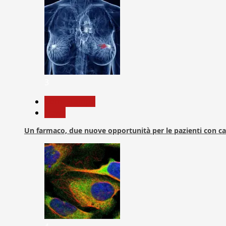
3
Com. Stampa
News
Un farmaco, due nuove opportunità per le pazienti con c