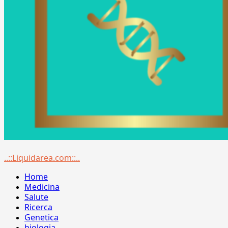
Menu
..::Liquidarea.com::..
principale
Home
Medicina
Salute
Ricerca
Genetica
biologia