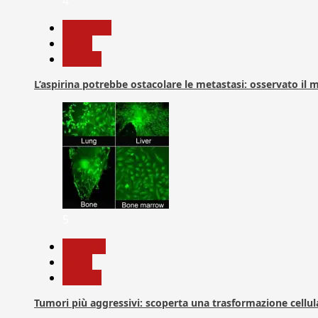
4
Medicina
News
Ricerca
L’aspirina potrebbe ostacolare le metastasi: osservato il
5
biologia
News
Ricerca
Tumori più aggressivi: scoperta una trasformazione cellular