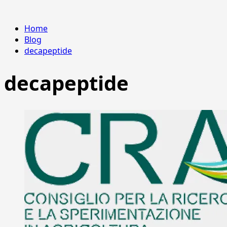
Home
Blog
decapeptide
decapeptide