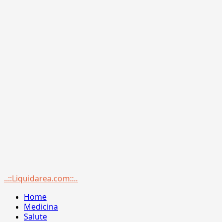
Menu
..::Liquidarea.com::..
principale
Home
Medicina
Salute