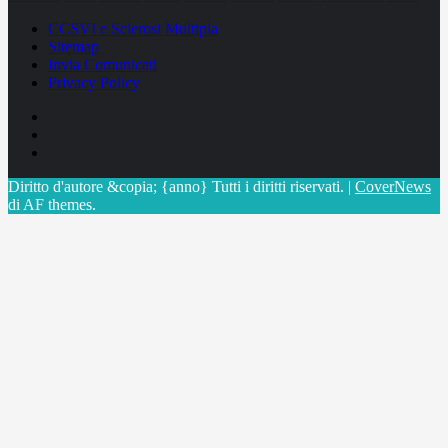
CCSVI e Sclerosi Multipla
Sitemap
Invia Comunicati
Privacy Policy
Facebook
Linkedin
X
Diritto d'autore &copia; {anno} Tutti i diritti riservati.
|
CoverNews
di AF themes.