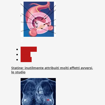
2
Medicina
News
Salute
Statine: inutilmente attribuiti molti effetti avversi,
lo studio