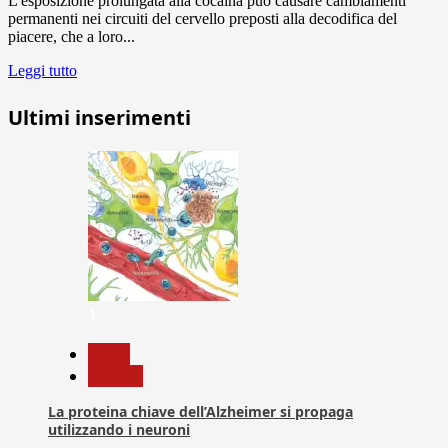
L'esposizione prolungata alla cocaina può causare cambiamenti
permanenti nei circuiti del cervello preposti alla decodifica del
piacere, che a loro...
Leggi tutto
Ultimi inserimenti
1
News
Ricerca
La proteina chiave dell’Alzheimer si propaga
utilizzando i neuroni