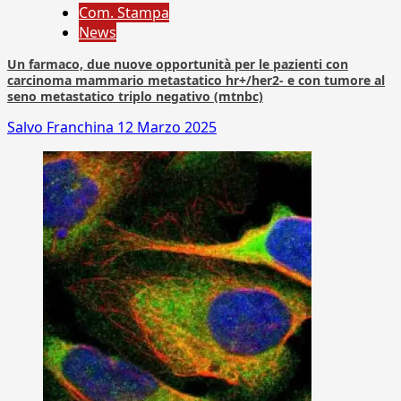
Com. Stampa
News
Un farmaco, due nuove opportunità per le pazienti con
carcinoma mammario metastatico hr+/her2- e con tumore al
seno metastatico triplo negativo (mtnbc)
Salvo Franchina
12 Marzo 2025