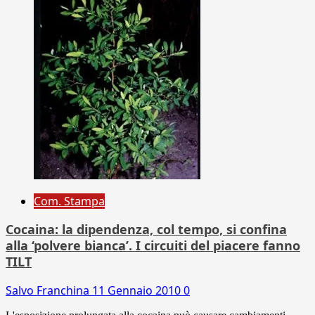
Com. Stampa
Cocaina: la dipendenza, col tempo, si confina
alla ‘polvere bianca’. I circuiti del piacere fanno
TILT
Salvo Franchina
11 Gennaio 2010
0