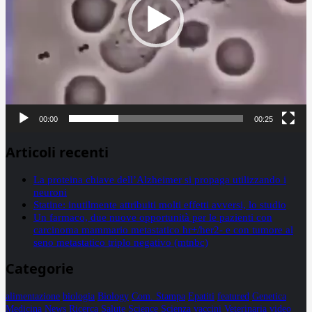
00:00
00:25
Articoli recenti
La proteina chiave dell’Alzheimer si propaga utilizzando i
neuroni
Statine: inutilmente attribuiti molti effetti avversi, lo studio
Un farmaco, due nuove opportunità per le pazienti con
carcinoma mammario metastatico hr+/her2- e con tumore al
seno metastatico triplo negativo (mtnbc)
Categorie
alimentazione
biologia
Biology
Com. Stampa
Epatiti
featured
Genetica
Medicina
News
Ricerca
Salute
Science
Scienza
vaccini
Veterinaria
video