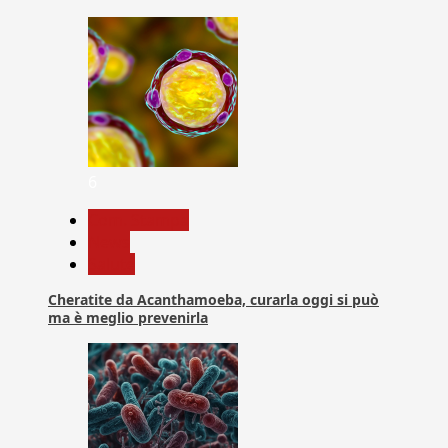
6
Com. Stampa
News
Salute
Cheratite da Acanthamoeba, curarla oggi si può
ma è meglio prevenirla