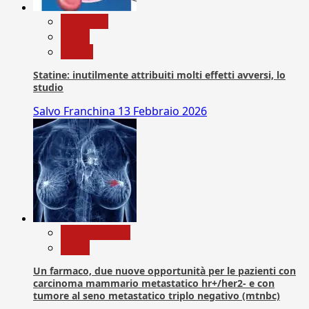
Medicina
News
Salute
Statine: inutilmente attribuiti molti effetti avversi, lo
studio
Salvo Franchina
13 Febbraio 2026
Com. Stampa
News
Un farmaco, due nuove opportunità per le pazienti con
carcinoma mammario metastatico hr+/her2- e con
tumore al seno metastatico triplo negativo (mtnbc)