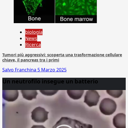
biologia
News
Ricerca
Tumori più aggressivi: scoperta una trasformazione cellulare
chiave, il pancreas tra i primi
Salvo Franchina
5 Marzo 2025
Un neutrofilo insegue un batterio
Video
Player