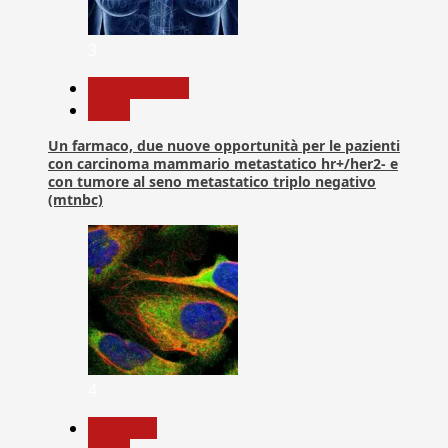
3
Com. Stampa
News
Un farmaco, due nuove opportunità per le pazienti
con carcinoma mammario metastatico hr+/her2- e
con tumore al seno metastatico triplo negativo
(mtnbc)
4
Medicina