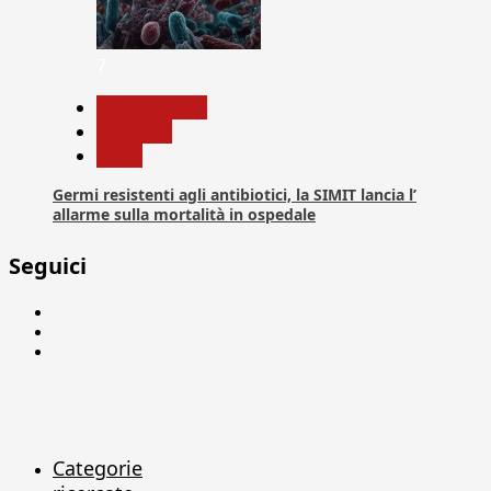
7
Com. Stampa
Medicina
News
Germi resistenti agli antibiotici, la SIMIT lancia l’
allarme sulla mortalità in ospedale
Seguici
Facebook
Linkedin
X
Categorie