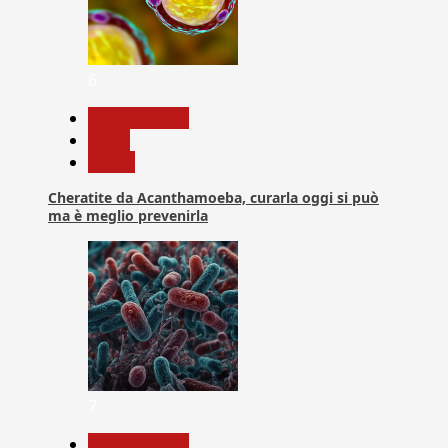
6
Com. Stampa
News
Salute
Cheratite da Acanthamoeba, curarla oggi si può
ma è meglio prevenirla
7
Com. Stampa