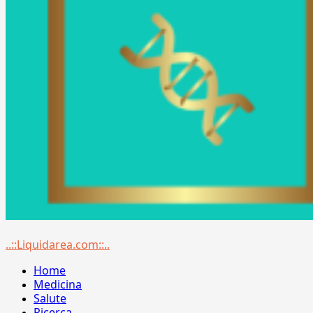
Menu
..::Liquidarea.com::..
principale
Home
Medicina
Salute
Ricerca