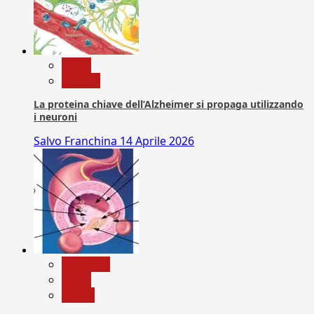
News
Ricerca
La proteina chiave dell’Alzheimer si propaga utilizzando
i neuroni
Salvo Franchina
14 Aprile 2026
Medicina
News
Salute