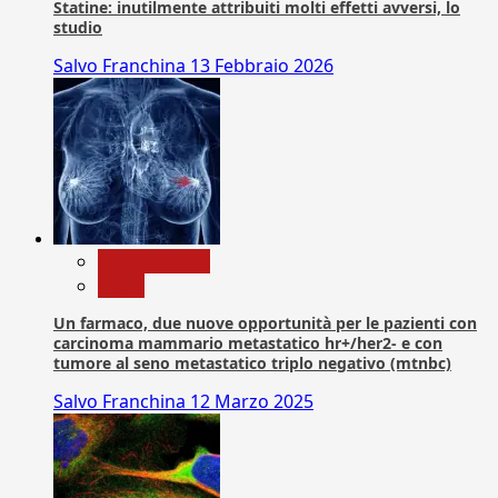
Statine: inutilmente attribuiti molti effetti avversi, lo
studio
Salvo Franchina
13 Febbraio 2026
Com. Stampa
News
Un farmaco, due nuove opportunità per le pazienti con
carcinoma mammario metastatico hr+/her2- e con
tumore al seno metastatico triplo negativo (mtnbc)
Salvo Franchina
12 Marzo 2025