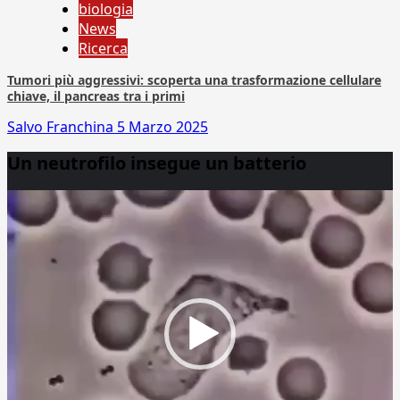
biologia
News
Ricerca
Tumori più aggressivi: scoperta una trasformazione cellulare
chiave, il pancreas tra i primi
Salvo Franchina
5 Marzo 2025
Un neutrofilo insegue un batterio
Video
Player