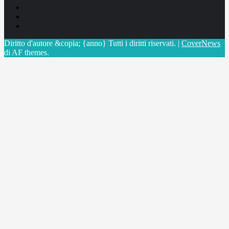
Facebook
Linkedin
X
Diritto d'autore &copia; {anno} Tutti i diritti riservati.
|
CoverNews
di AF themes.