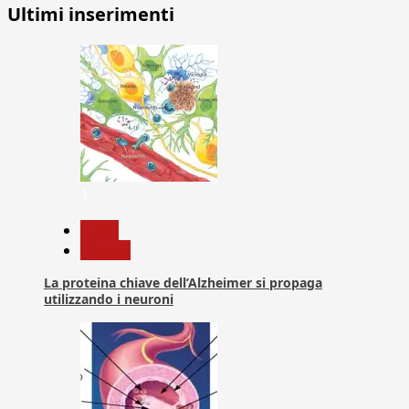
Ultimi inserimenti
1
News
Ricerca
La proteina chiave dell’Alzheimer si propaga
utilizzando i neuroni