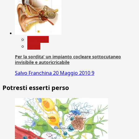
Medicina
News
Per la sordita’ un impianto cocleare sottocutaneo
invisibile e autoricricabile
Salvo Franchina
20 Maggio 2010
9
Potresti esserti perso