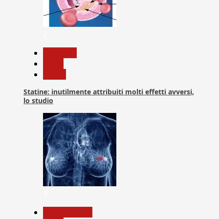
2
Medicina
News
Salute
Statine: inutilmente attribuiti molti effetti avversi,
lo studio
3
Com. Stampa