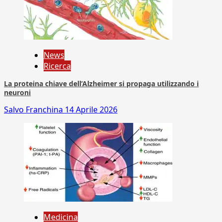
News
Ricerca
La proteina chiave dell’Alzheimer si propaga utilizzando i
neuroni
Salvo Franchina
14 Aprile 2026
Medicina