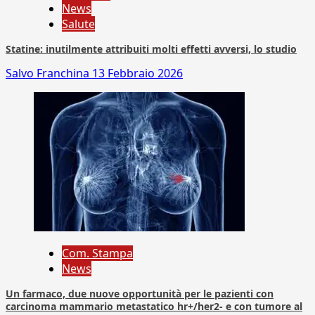
News
Salute
Statine: inutilmente attribuiti molti effetti avversi, lo studio
Salvo Franchina
13 Febbraio 2026
Com. Stampa
News
Un farmaco, due nuove opportunità per le pazienti con
carcinoma mammario metastatico hr+/her2- e con tumore al