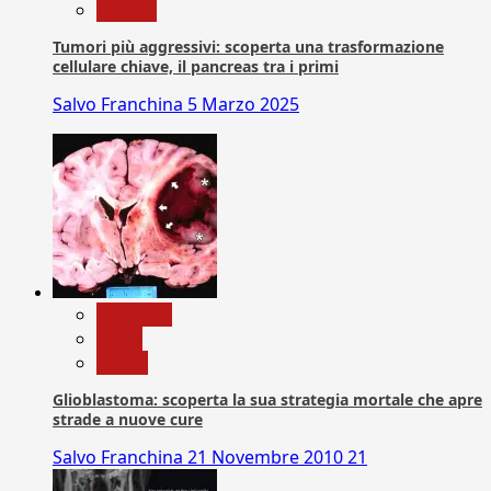
Ricerca
Tumori più aggressivi: scoperta una trasformazione
cellulare chiave, il pancreas tra i primi
Salvo Franchina
5 Marzo 2025
Medicina
News
Salute
Glioblastoma: scoperta la sua strategia mortale che apre
strade a nuove cure
Salvo Franchina
21 Novembre 2010
21