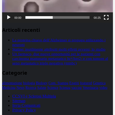
00:00
00:25
Articoli recenti
La proteina chiave dell’Alzheimer si propaga utilizzando i
neuroni
Statine: inutilmente attribuiti molti effetti avversi, lo studio
Un farmaco, due nuove opportunità per le pazienti con
carcinoma mammario metastatico hr+/her2- e con tumore al
seno metastatico triplo negativo (mtnbc)
Categorie
alimentazione
biologia
Biology
Com. Stampa
Epatiti
featured
Genetica
Medicina
News
Ricerca
Salute
Science
Scienza
vaccini
Veterinaria
video
CCSVI e Sclerosi Multipla
Sitemap
Invia Comunicati
Privacy Policy