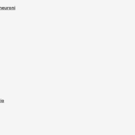
 neuroni
dio