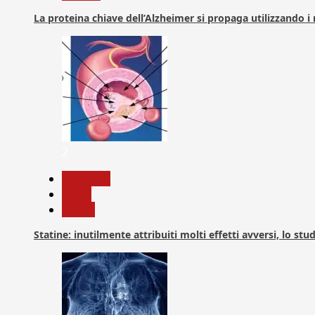
La proteina chiave dell’Alzheimer si propaga utilizzando i
2
Medicina
News
Salute
Statine: inutilmente attribuiti molti effetti avversi, lo stu