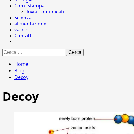
Com. Stampa
Invia Comunicati
Scienza
alimentazione
vaccini
Contatti
Ricerca
per:
Home
Blog
Decoy
Decoy