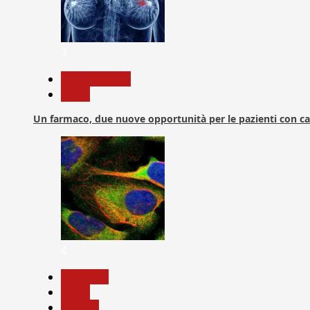
3
Com. Stampa
News
Un farmaco, due nuove opportunità per le pazienti con c
4
Medicina
News
Ricerca