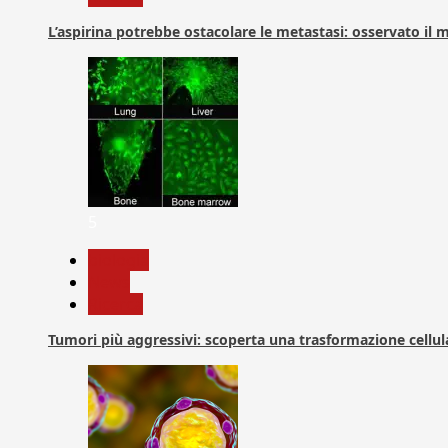
L’aspirina potrebbe ostacolare le metastasi: osservato il
5
biologia
News
Ricerca
Tumori più aggressivi: scoperta una trasformazione cellular