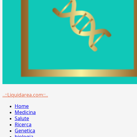
Menu
..::Liquidarea.com::..
principale
Home
Medicina
Salute
Ricerca
Genetica
biologia