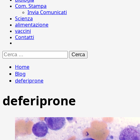
Com. Stampa
Invia Comunicati
Scienza
alimentazione
vaccini
Contatti
Ricerca
per:
Home
Blog
deferiprone
deferiprone