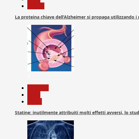
Ricerca
La proteina chiave dell’Alzheimer si propaga utilizzando i
2
Medicina
News
Salute
Statine: inutilmente attribuiti molti effetti avversi, lo stu