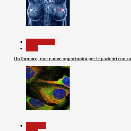
3
Com. Stampa
News
Un farmaco, due nuove opportunità per le pazienti con c
4
Medicina