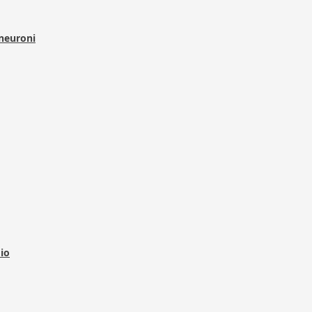
 neuroni
dio