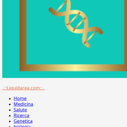
Menu
..::Liquidarea.com::..
principale
Home
Medicina
Salute
Ricerca
Genetica
biologia