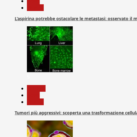
News
Ricerca
L’aspirina potrebbe ostacolare le metastasi: osservato il
5
biologia
News
Ricerca
Tumori più aggressivi: scoperta una trasformazione cellular