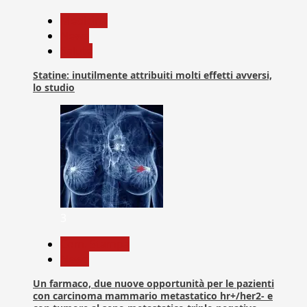
Medicina
News
Salute
Statine: inutilmente attribuiti molti effetti avversi,
lo studio
3
Com. Stampa
News
Un farmaco, due nuove opportunità per le pazienti
con carcinoma mammario metastatico hr+/her2- e