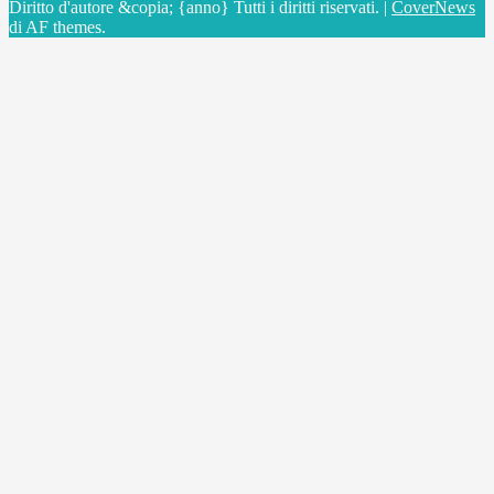
Diritto d'autore &copia; {anno} Tutti i diritti riservati.
|
CoverNews
di AF themes.