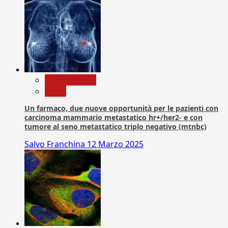
Com. Stampa
News
Un farmaco, due nuove opportunità per le pazienti con
carcinoma mammario metastatico hr+/her2- e con
tumore al seno metastatico triplo negativo (mtnbc)
Salvo Franchina
12 Marzo 2025