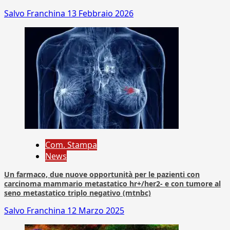
Salvo Franchina
13 Febbraio 2026
Com. Stampa
News
Un farmaco, due nuove opportunità per le pazienti con
carcinoma mammario metastatico hr+/her2- e con tumore al
seno metastatico triplo negativo (mtnbc)
Salvo Franchina
12 Marzo 2025