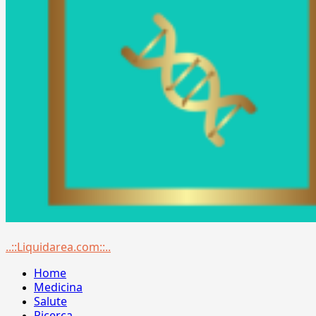
Menu
..::Liquidarea.com::..
principale
Home
Medicina
Salute
Ricerca