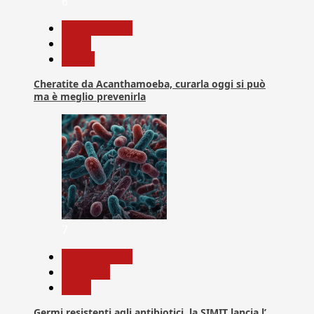
6
Com. Stampa
News
Salute
Cheratite da Acanthamoeba, curarla oggi si può
ma è meglio prevenirla
7
Com. Stampa
Medicina
News
Germi resistenti agli antibiotici, la SIMIT lancia l’