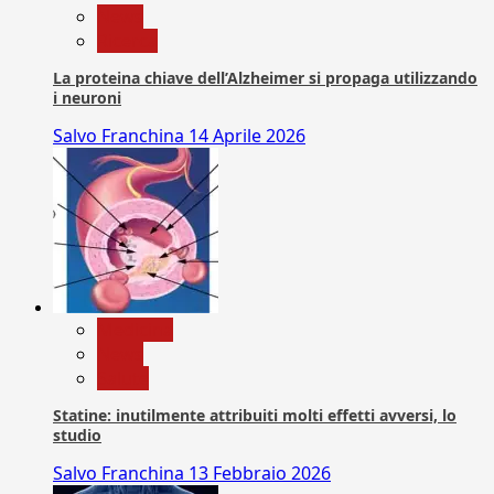
News
Ricerca
La proteina chiave dell’Alzheimer si propaga utilizzando
i neuroni
Salvo Franchina
14 Aprile 2026
Medicina
News
Salute
Statine: inutilmente attribuiti molti effetti avversi, lo
studio
Salvo Franchina
13 Febbraio 2026