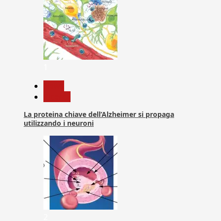
1
News
Ricerca
La proteina chiave dell’Alzheimer si propaga
utilizzando i neuroni
2