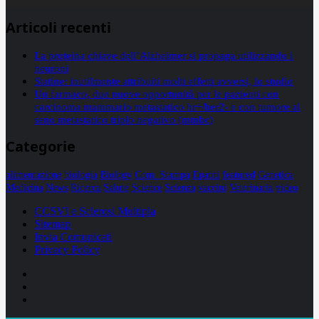
Articoli recenti
La proteina chiave dell’Alzheimer si propaga utilizzando i
neuroni
Statine: inutilmente attribuiti molti effetti avversi, lo studio
Un farmaco, due nuove opportunità per le pazienti con
carcinoma mammario metastatico hr+/her2- e con tumore al
seno metastatico triplo negativo (mtnbc)
Categorie
alimentazione
biologia
Biology
Com. Stampa
Epatiti
featured
Genetica
Medicina
News
Ricerca
Salute
Science
Scienza
vaccini
Veterinaria
video
CCSVI e Sclerosi Multipla
Sitemap
Invia Comunicati
Privacy Policy
Facebook
Linkedin
X