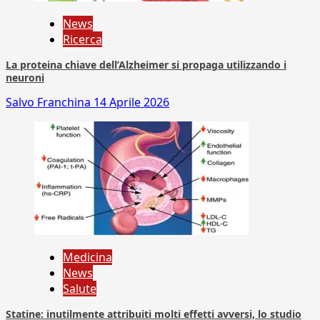
News
Ricerca
La proteina chiave dell’Alzheimer si propaga utilizzando i
neuroni
Salvo Franchina
14 Aprile 2026
Medicina
News
Salute
Statine: inutilmente attribuiti molti effetti avversi, lo studio