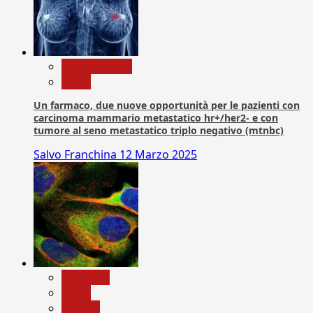
Com. Stampa
News
Un farmaco, due nuove opportunità per le pazienti con
carcinoma mammario metastatico hr+/her2- e con
tumore al seno metastatico triplo negativo (mtnbc)
Salvo Franchina
12 Marzo 2025
Medicina
News
Ricerca