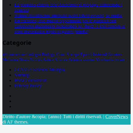
La proteina chiave dell’Alzheimer si propaga utilizzando i
neuroni
Statine: inutilmente attribuiti molti effetti avversi, lo studio
Un farmaco, due nuove opportunità per le pazienti con
carcinoma mammario metastatico hr+/her2- e con tumore al
seno metastatico triplo negativo (mtnbc)
Categorie
alimentazione
biologia
Biology
Com. Stampa
Epatiti
featured
Genetica
Medicina
News
Ricerca
Salute
Science
Scienza
vaccini
Veterinaria
video
CCSVI e Sclerosi Multipla
Sitemap
Invia Comunicati
Privacy Policy
Facebook
Linkedin
X
Diritto d'autore &copia; {anno} Tutti i diritti riservati.
|
CoverNews
di AF themes.