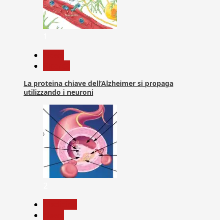
1
News
Ricerca
La proteina chiave dell’Alzheimer si propaga
utilizzando i neuroni
2
Medicina
News