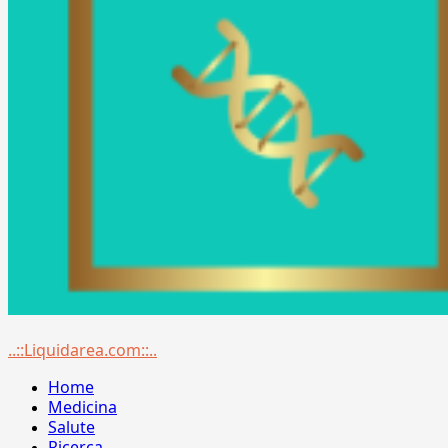
Menu
..::Liquidarea.com::..
principale
Home
Medicina
Salute
Ricerca