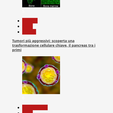
5
biologia
News
Ricerca
Tumori più aggressivi: scoperta una
trasformazione cellulare chiave, il pancreas tra i
primi
6
Com. Stampa
News