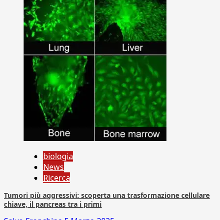
biologia
News
Ricerca
Tumori più aggressivi: scoperta una trasformazione cellulare
chiave, il pancreas tra i primi