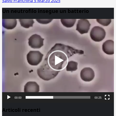
Salvo Franchina
5 Marzo 2025
Un neutrofilo insegue un batterio
Video
Player
00:00
00:25
Articoli recenti