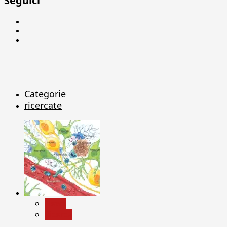
Seguici
Facebook
Linkedin
X
Categorie
ricercate
News
Ricerca