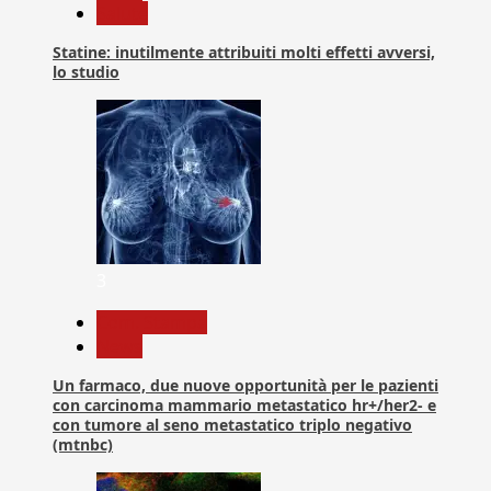
Salute
Statine: inutilmente attribuiti molti effetti avversi,
lo studio
3
Com. Stampa
News
Un farmaco, due nuove opportunità per le pazienti
con carcinoma mammario metastatico hr+/her2- e
con tumore al seno metastatico triplo negativo
(mtnbc)