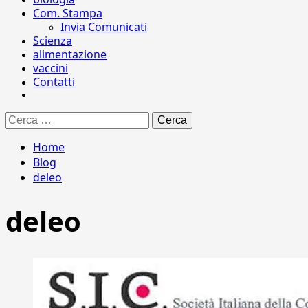
Com. Stampa
Invia Comunicati
Scienza
alimentazione
vaccini
Contatti
Ricerca
per:
Home
Blog
deleo
deleo