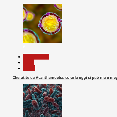
6
Com. Stampa
News
Salute
Cheratite da Acanthamoeba, curarla oggi si può ma è meg