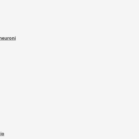
 neuroni
dio