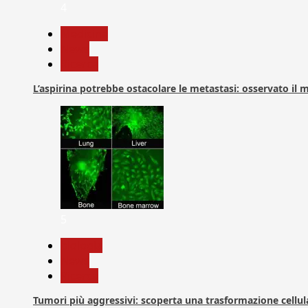
4
Medicina
News
Ricerca
L’aspirina potrebbe ostacolare le metastasi: osservato il
5
biologia
News
Ricerca
Tumori più aggressivi: scoperta una trasformazione cellular