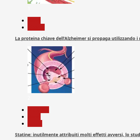
1
News
Ricerca
La proteina chiave dell’Alzheimer si propaga utilizzando i
2
Medicina
News
Salute
Statine: inutilmente attribuiti molti effetti avversi, lo stu