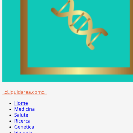
Menu
..::Liquidarea.com::..
principale
Home
Medicina
Salute
Ricerca
Genetica
biologia