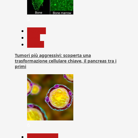
5
biologia
News
Ricerca
Tumori più aggressivi: scoperta una
trasformazione cellulare chiave, il pancreas tra i
primi
6
Com. Stampa