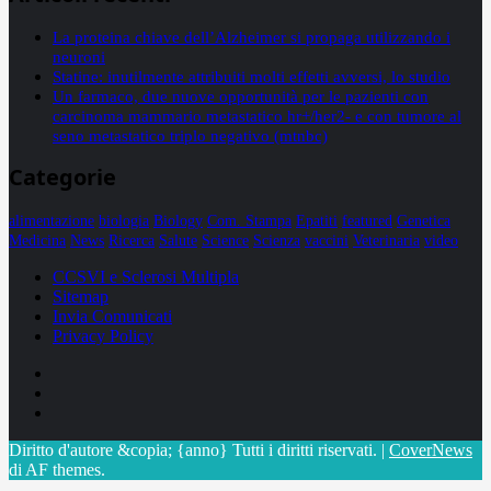
La proteina chiave dell’Alzheimer si propaga utilizzando i
neuroni
Statine: inutilmente attribuiti molti effetti avversi, lo studio
Un farmaco, due nuove opportunità per le pazienti con
carcinoma mammario metastatico hr+/her2- e con tumore al
seno metastatico triplo negativo (mtnbc)
Categorie
alimentazione
biologia
Biology
Com. Stampa
Epatiti
featured
Genetica
Medicina
News
Ricerca
Salute
Science
Scienza
vaccini
Veterinaria
video
CCSVI e Sclerosi Multipla
Sitemap
Invia Comunicati
Privacy Policy
Facebook
Linkedin
X
Diritto d'autore &copia; {anno} Tutti i diritti riservati.
|
CoverNews
di AF themes.