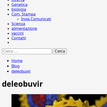
Genetica
biologia
Com. Stampa
Invia Comunicati
Scienza
alimentazione
vaccini
Contatti
Ricerca
per:
Home
Blog
deleobuvir
deleobuvir