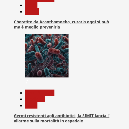
News
Salute
Cheratite da Acanthamoeba, curarla oggi si può
ma è meglio prevenirla
7
Com. Stampa
Medicina
News
Germi resistenti agli antibiotici, la SIMIT lancia l’
allarme sulla mortalità in ospedale