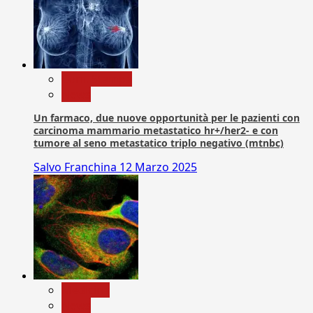
Com. Stampa
News
Un farmaco, due nuove opportunità per le pazienti con
carcinoma mammario metastatico hr+/her2- e con
tumore al seno metastatico triplo negativo (mtnbc)
Salvo Franchina
12 Marzo 2025
Medicina
News