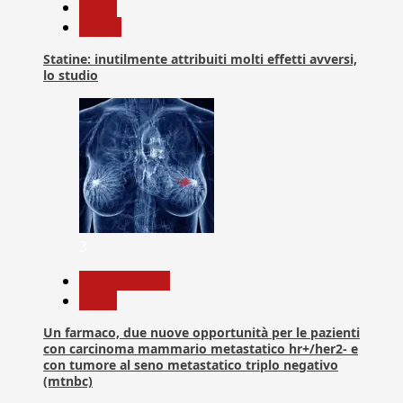
News
Salute
Statine: inutilmente attribuiti molti effetti avversi,
lo studio
3
Com. Stampa
News
Un farmaco, due nuove opportunità per le pazienti
con carcinoma mammario metastatico hr+/her2- e
con tumore al seno metastatico triplo negativo
(mtnbc)