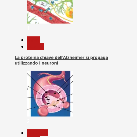
1
News
Ricerca
La proteina chiave dell’Alzheimer si propaga
utilizzando i neuroni
2
Medicina