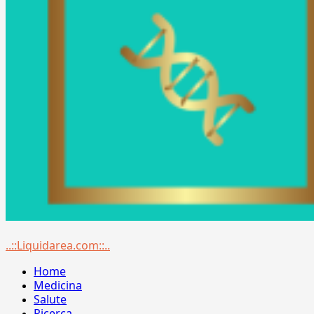
Menu
..::Liquidarea.com::..
principale
Home
Medicina
Salute
Ricerca