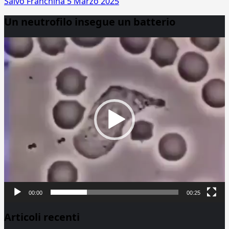
Salvo Franchina
5 Marzo 2025
Un neutrofilo insegue un batterio
Video
Player
00:00
00:25
Articoli recenti