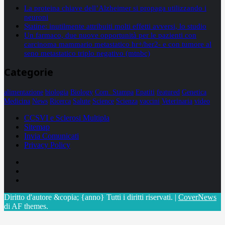
La proteina chiave dell’Alzheimer si propaga utilizzando i
neuroni
Statine: inutilmente attribuiti molti effetti avversi, lo studio
Un farmaco, due nuove opportunità per le pazienti con
carcinoma mammario metastatico hr+/her2- e con tumore al
seno metastatico triplo negativo (mtnbc)
Categorie
alimentazione
biologia
Biology
Com. Stampa
Epatiti
featured
Genetica
Medicina
News
Ricerca
Salute
Science
Scienza
vaccini
Veterinaria
video
CCSVI e Sclerosi Multipla
Sitemap
Invia Comunicati
Privacy Policy
Facebook
Linkedin
X
Diritto d'autore &copia; {anno} Tutti i diritti riservati.
|
CoverNews
di AF themes.