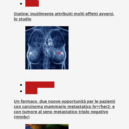
Salute
Statine: inutilmente attribuiti molti effetti avversi,
lo studio
3
Com. Stampa
News
Un farmaco, due nuove opportunità per le pazienti
con carcinoma mammario metastatico hr+/her2- e
con tumore al seno metastatico triplo negativo
(mtnbc)