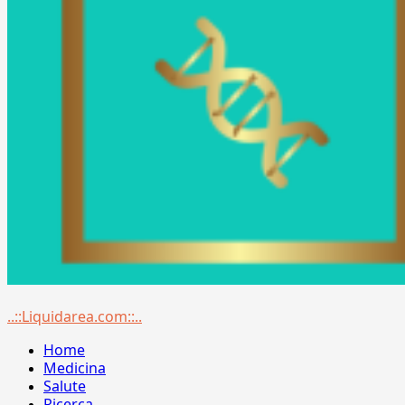
Menu
..::Liquidarea.com::..
principale
Home
Medicina
Salute
Ricerca