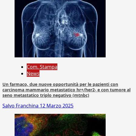
Com. Stampa
News
Un farmaco, due nuove opportunità per le pazienti con
carcinoma mammario metastatico hr+/her2- e con tumore al
seno metastatico triplo negativo (mtnbc)
Salvo Franchina
12 Marzo 2025