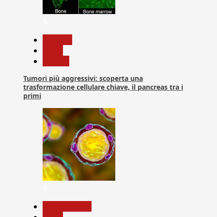
5
biologia
News
Ricerca
Tumori più aggressivi: scoperta una
trasformazione cellulare chiave, il pancreas tra i
primi
6
Com. Stampa
News