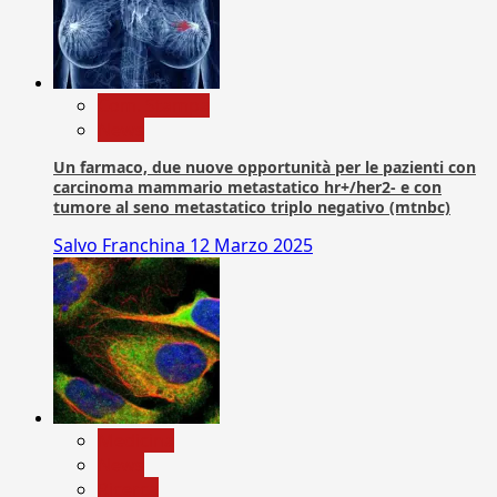
Com. Stampa
News
Un farmaco, due nuove opportunità per le pazienti con
carcinoma mammario metastatico hr+/her2- e con
tumore al seno metastatico triplo negativo (mtnbc)
Salvo Franchina
12 Marzo 2025
Medicina
News
Ricerca