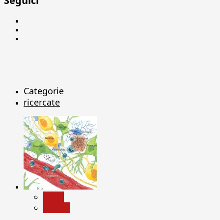
Seguici
Facebook
Linkedin
X
Categorie
ricercate
News
Ricerca