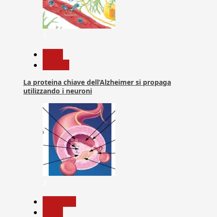
1
News
Ricerca
La proteina chiave dell’Alzheimer si propaga
utilizzando i neuroni
2
Medicina
News