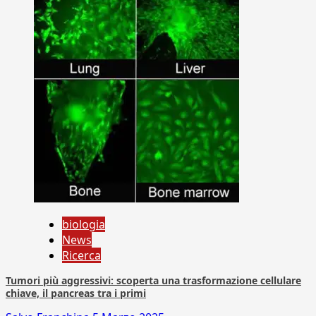
biologia
News
Ricerca
Tumori più aggressivi: scoperta una trasformazione cellulare
chiave, il pancreas tra i primi