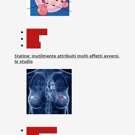
2
Medicina
News
Salute
Statine: inutilmente attribuiti molti effetti avversi,
lo studio
3
Com. Stampa