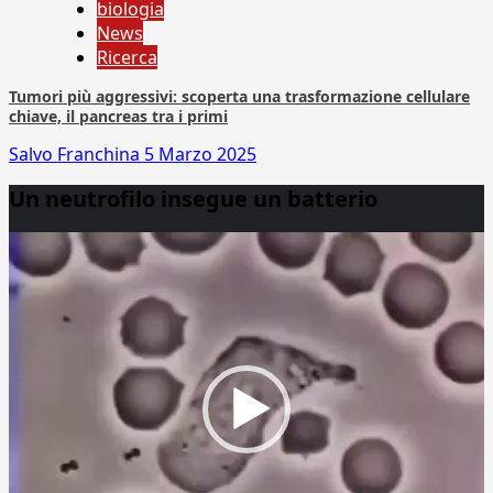
biologia
News
Ricerca
Tumori più aggressivi: scoperta una trasformazione cellulare
chiave, il pancreas tra i primi
Salvo Franchina
5 Marzo 2025
Un neutrofilo insegue un batterio
Video
Player