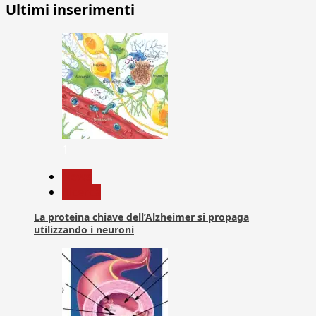
Ultimi inserimenti
1
News
Ricerca
La proteina chiave dell’Alzheimer si propaga
utilizzando i neuroni