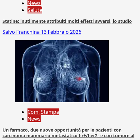
News
Salute
Statine: inutilmente attribuiti molti effetti avversi, lo studio
Salvo Franchina
13 Febbraio 2026
Com. Stampa
News
Un farmaco, due nuove opportunità per le pazienti con
carcinoma mammario metastatico hr+/her2- e con tumore al