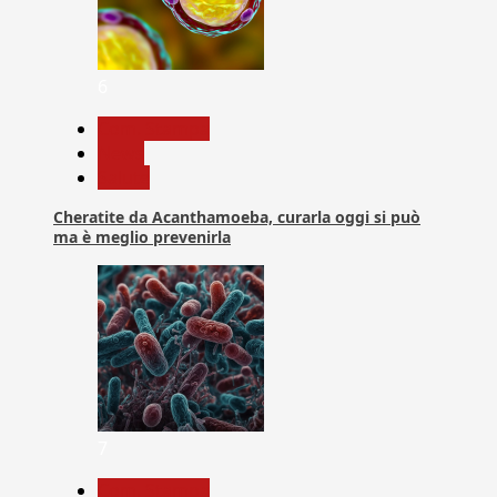
6
Com. Stampa
News
Salute
Cheratite da Acanthamoeba, curarla oggi si può
ma è meglio prevenirla
7
Com. Stampa