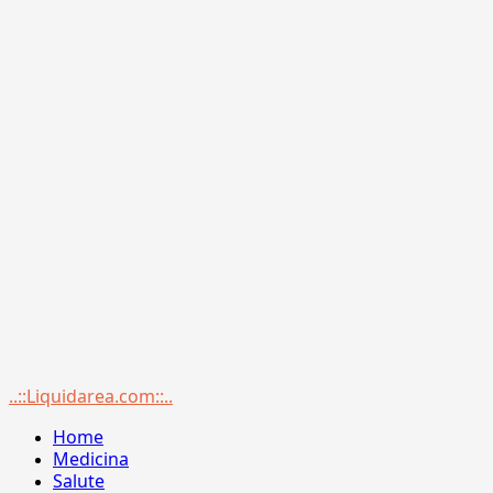
Menu
..::Liquidarea.com::..
principale
Home
Medicina
Salute