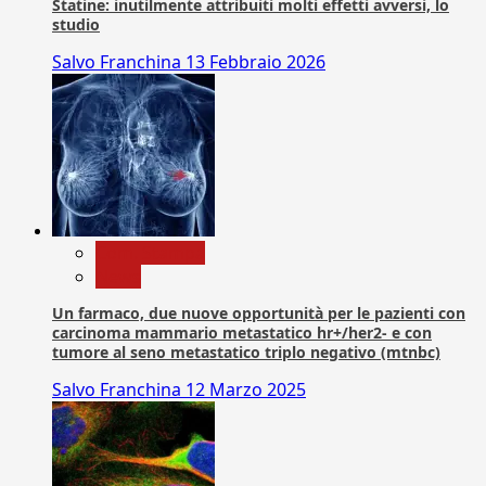
Statine: inutilmente attribuiti molti effetti avversi, lo
studio
Salvo Franchina
13 Febbraio 2026
Com. Stampa
News
Un farmaco, due nuove opportunità per le pazienti con
carcinoma mammario metastatico hr+/her2- e con
tumore al seno metastatico triplo negativo (mtnbc)
Salvo Franchina
12 Marzo 2025