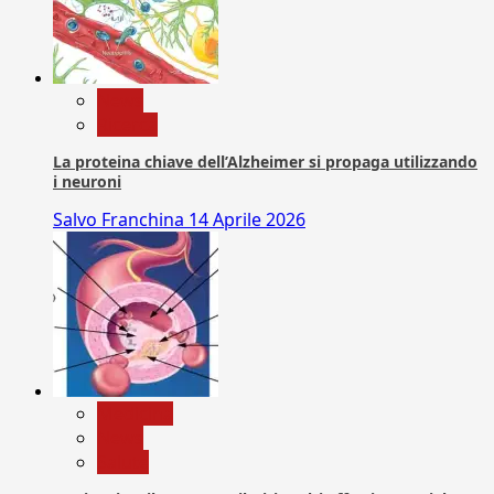
News
Ricerca
La proteina chiave dell’Alzheimer si propaga utilizzando
i neuroni
Salvo Franchina
14 Aprile 2026
Medicina
News
Salute