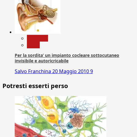
Medicina
News
Per la sordita’ un impianto cocleare sottocutaneo
invisibile e autoricricabile
Salvo Franchina
20 Maggio 2010
9
Potresti esserti perso