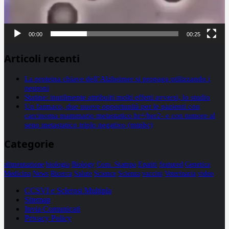
00:00
00:25
Articoli recenti
La proteina chiave dell’Alzheimer si propaga utilizzando i
neuroni
Statine: inutilmente attribuiti molti effetti avversi, lo studio
Un farmaco, due nuove opportunità per le pazienti con
carcinoma mammario metastatico hr+/her2- e con tumore al
seno metastatico triplo negativo (mtnbc)
Categorie
alimentazione
biologia
Biology
Com. Stampa
Epatiti
featured
Genetica
Medicina
News
Ricerca
Salute
Science
Scienza
vaccini
Veterinaria
video
CCSVI e Sclerosi Multipla
Sitemap
Invia Comunicati
Privacy Policy