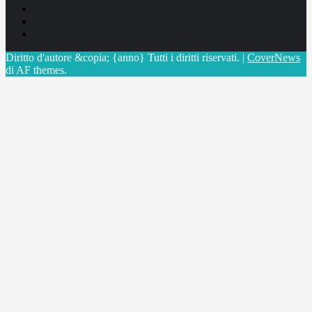
Facebook
Linkedin
X
Diritto d'autore &copia; {anno} Tutti i diritti riservati.
|
CoverNews
di AF themes.