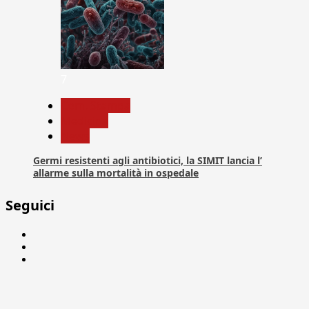
7
Com. Stampa
Medicina
News
Germi resistenti agli antibiotici, la SIMIT lancia l’
allarme sulla mortalità in ospedale
Seguici
Facebook
Linkedin
X