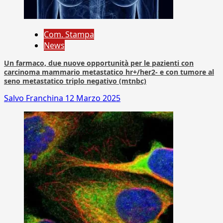
Com. Stampa
News
Un farmaco, due nuove opportunità per le pazienti con
carcinoma mammario metastatico hr+/her2- e con tumore al
seno metastatico triplo negativo (mtnbc)
Salvo Franchina
12 Marzo 2025