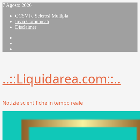
Vai
7 Agosto 2026
al
CCSVI e Sclerosi Multipla
contenuto
Invia Comunicati
Disclaimer
Facebook
Linkedin
X
..::Liquidarea.com::..
Notizie scientifiche in tempo reale