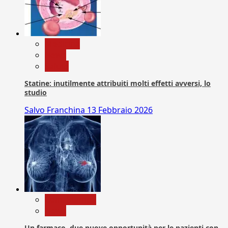
Medicina
News
Salute
Statine: inutilmente attribuiti molti effetti avversi, lo
studio
Salvo Franchina
13 Febbraio 2026
Com. Stampa
News
Un farmaco, due nuove opportunità per le pazienti con