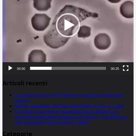
00:00
00:25
Articoli recenti
La proteina chiave dell’Alzheimer si propaga utilizzando i
neuroni
Statine: inutilmente attribuiti molti effetti avversi, lo studio
Un farmaco, due nuove opportunità per le pazienti con
carcinoma mammario metastatico hr+/her2- e con tumore al
seno metastatico triplo negativo (mtnbc)
Categorie