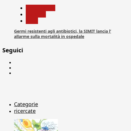
Com. Stampa
Medicina
News
Germi resistenti agli antibiotici, la SIMIT lancia l’
allarme sulla mortalità in ospedale
Seguici
Facebook
Linkedin
X
Categorie
ricercate