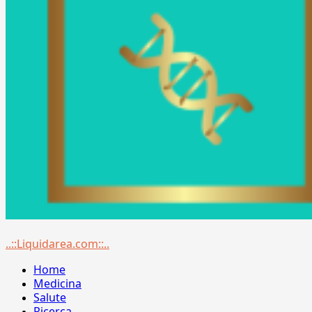
Menu
..::Liquidarea.com::..
principale
Home
Medicina
Salute
Ricerca