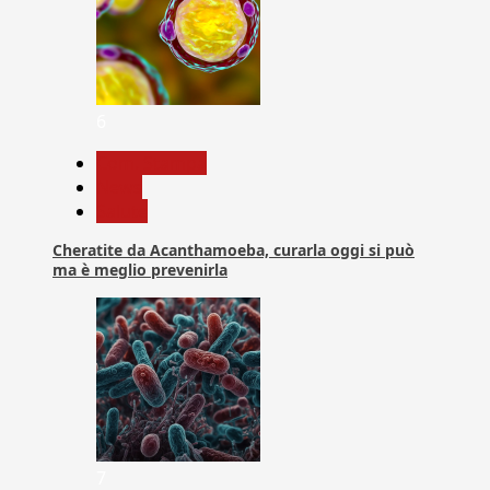
6
Com. Stampa
News
Salute
Cheratite da Acanthamoeba, curarla oggi si può
ma è meglio prevenirla
7