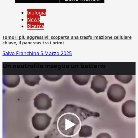
biologia
News
Ricerca
Tumori più aggressivi: scoperta una trasformazione cellulare
chiave, il pancreas tra i primi
Salvo Franchina
5 Marzo 2025
Un neutrofilo insegue un batterio
Video
Player