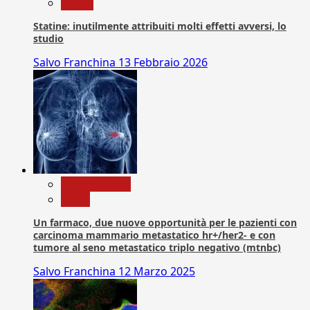
Salute
Statine: inutilmente attribuiti molti effetti avversi, lo
studio
Salvo Franchina
13 Febbraio 2026
Com. Stampa
News
Un farmaco, due nuove opportunità per le pazienti con
carcinoma mammario metastatico hr+/her2- e con
tumore al seno metastatico triplo negativo (mtnbc)
Salvo Franchina
12 Marzo 2025