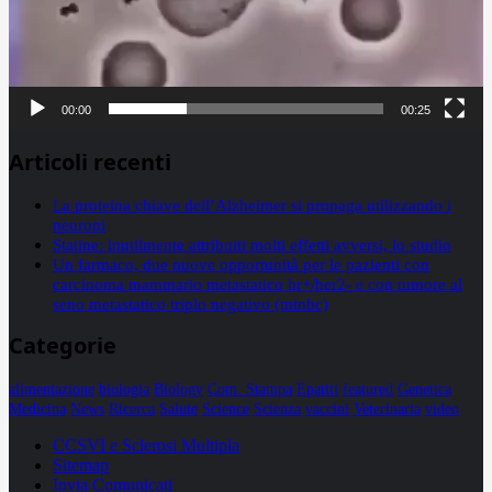
00:00
00:25
Articoli recenti
La proteina chiave dell’Alzheimer si propaga utilizzando i
neuroni
Statine: inutilmente attribuiti molti effetti avversi, lo studio
Un farmaco, due nuove opportunità per le pazienti con
carcinoma mammario metastatico hr+/her2- e con tumore al
seno metastatico triplo negativo (mtnbc)
Categorie
alimentazione
biologia
Biology
Com. Stampa
Epatiti
featured
Genetica
Medicina
News
Ricerca
Salute
Science
Scienza
vaccini
Veterinaria
video
CCSVI e Sclerosi Multipla
Sitemap
Invia Comunicati