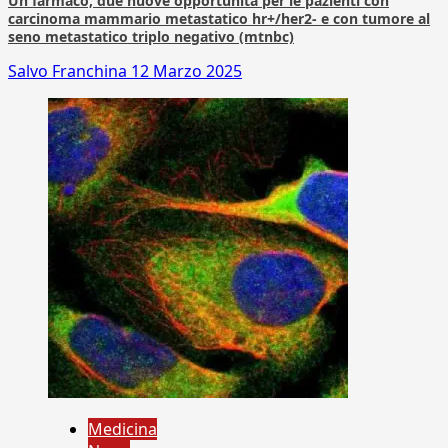
Un farmaco, due nuove opportunità per le pazienti con
carcinoma mammario metastatico hr+/her2- e con tumore al
seno metastatico triplo negativo (mtnbc)
Salvo Franchina
12 Marzo 2025
Medicina