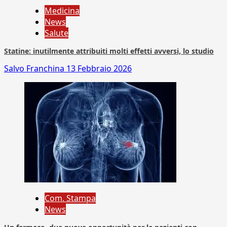
Medicina
News
Salute
Statine: inutilmente attribuiti molti effetti avversi, lo studio
Salvo Franchina
13 Febbraio 2026
Com. Stampa
News