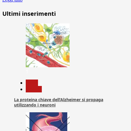
Ultimi inserimenti
1
News
Ricerca
La proteina chiave dell’Alzheimer si propaga
utilizzando i neuroni