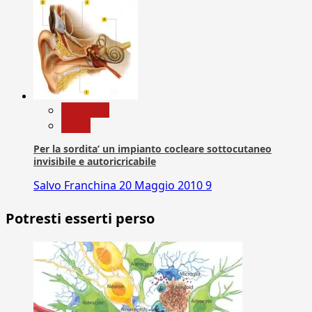
Medicina
News
Per la sordita’ un impianto cocleare sottocutaneo
invisibile e autoricricabile
Salvo Franchina
20 Maggio 2010
9
Potresti esserti perso