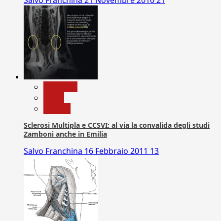
Medicina
News
Ricerca
Sclerosi Multipla e CCSVI: al via la convalida degli studi
Zamboni anche in Emilia
Salvo Franchina
16 Febbraio 2011
13