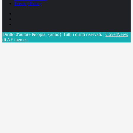
Privacy Policy
Facebook
Linkedin
X
Diritto d'autore &copia; {anno} Tutti i diritti riservati.
|
CoverNews
di AF themes.