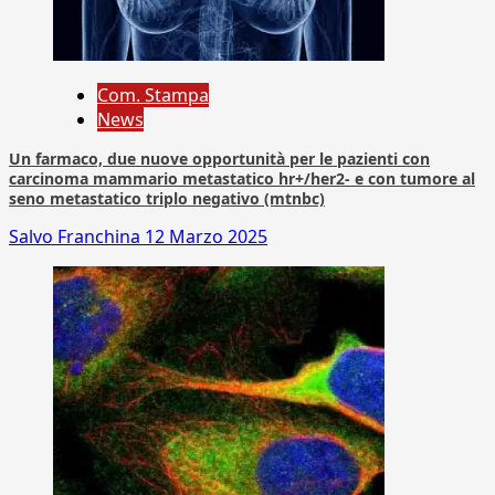
Com. Stampa
News
Un farmaco, due nuove opportunità per le pazienti con
carcinoma mammario metastatico hr+/her2- e con tumore al
seno metastatico triplo negativo (mtnbc)
Salvo Franchina
12 Marzo 2025