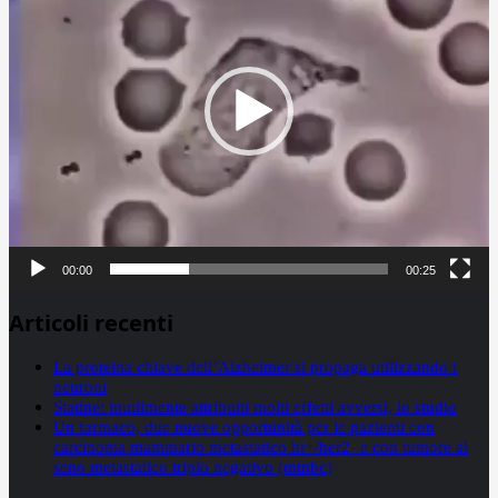
00:00
00:25
Articoli recenti
La proteina chiave dell’Alzheimer si propaga utilizzando i
neuroni
Statine: inutilmente attribuiti molti effetti avversi, lo studio
Un farmaco, due nuove opportunità per le pazienti con
carcinoma mammario metastatico hr+/her2- e con tumore al
seno metastatico triplo negativo (mtnbc)