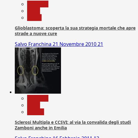
Medicina
News
Salute
Glioblastoma: scoperta la sua strategia mortale che apre
strade a nuove cure
Salvo Franchina
21 Novembre 2010
21
Medicina
News
Ricerca
Sclerosi Multipla e CCSVI: al via la convalida degli studi
Zamboni anche in Emilia