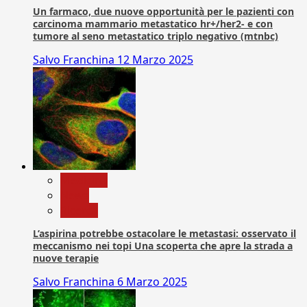
Un farmaco, due nuove opportunità per le pazienti con
carcinoma mammario metastatico hr+/her2- e con
tumore al seno metastatico triplo negativo (mtnbc)
Salvo Franchina
12 Marzo 2025
Medicina
News
Ricerca
L’aspirina potrebbe ostacolare le metastasi: osservato il
meccanismo nei topi Una scoperta che apre la strada a
nuove terapie
Salvo Franchina
6 Marzo 2025