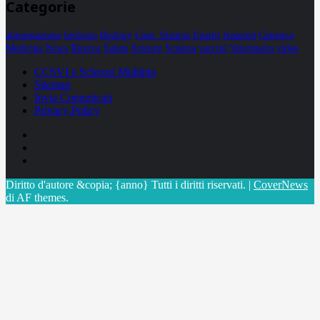
Categorie
alimentazione
biologia
Biology
Com. Stampa
Epatiti
featured
Genetica
Medicina
News
Ricerca
Salute
Science
Scienza
vaccini
Veterinaria
video
CCSVI e Sclerosi Multipla
Sitemap
Invia Comunicati
Privacy Policy
Facebook
Linkedin
X
Diritto d'autore &copia; {anno} Tutti i diritti riservati.
|
CoverNews
di AF themes.