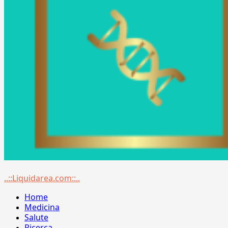
Menu
..::Liquidarea.com::..
principale
Home
Medicina
Salute
Ricerca