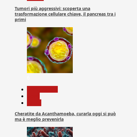
Tumori più aggressivi: scoperta una
trasformazione cellulare chiave, il pancreas tra i
primi
6
Com. Stampa
News
Salute
Cheratite da Acanthamoeba, curarla oggi si può
ma è meglio prevenirla