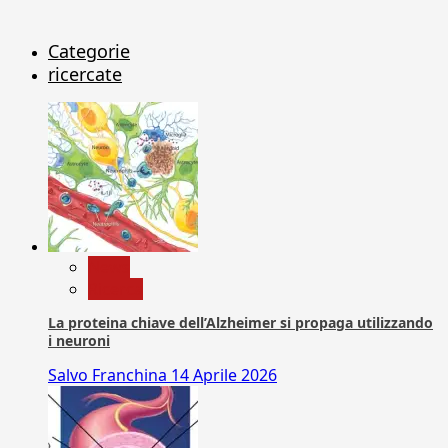
Categorie
ricercate
News
Ricerca
La proteina chiave dell’Alzheimer si propaga utilizzando
i neuroni
Salvo Franchina
14 Aprile 2026