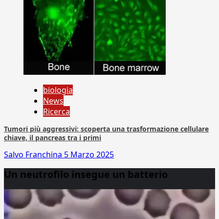
biologia
News
Ricerca
Tumori più aggressivi: scoperta una trasformazione cellulare
chiave, il pancreas tra i primi
Salvo Franchina
5 Marzo 2025
Un neutrofilo insegue un batterio
Video
Player