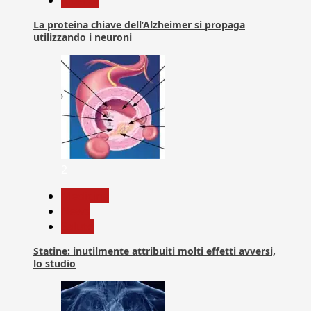
La proteina chiave dell’Alzheimer si propaga
utilizzando i neuroni
2
Medicina
News
Salute
Statine: inutilmente attribuiti molti effetti avversi,
lo studio