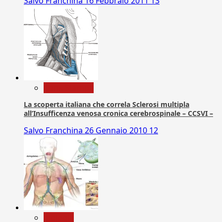
Salvo Franchina
16 Febbraio 2011
13
Com. Stampa
La scoperta italiana che correla Sclerosi multipla
all’Insufficenza venosa cronica cerebrospinale – CCSVI –
Salvo Franchina
26 Gennaio 2010
12
biologia