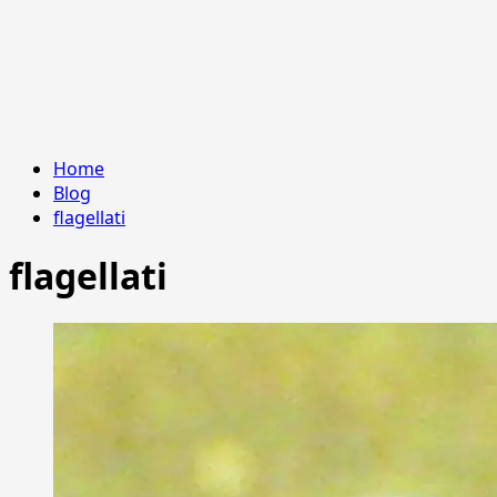
Home
Blog
flagellati
flagellati