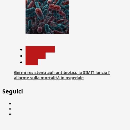
7
Com. Stampa
Medicina
News
Germi resistenti agli antibiotici, la SIMIT lancia l’
allarme sulla mortalità in ospedale
Seguici
Facebook
Linkedin
X