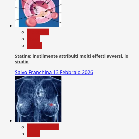
Medicina
News
Salute
Statine: inutilmente attribuiti molti effetti avversi, lo
studio
Salvo Franchina
13 Febbraio 2026
Com. Stampa
News