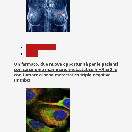
3
Com. Stampa
News
Un farmaco, due nuove opportunità per le pazienti
con carcinoma mammario metastatico hr+/her2- e
con tumore al seno metastatico triplo negativo
(mtnbc)