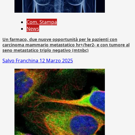
Com. Stampa
News
Un farmaco, due nuove opportunità per le pazienti con
carcinoma mammario metastatico hr+/her2- e con tumore al
seno metastatico triplo negativo (mtnbc)
Salvo Franchina
12 Marzo 2025