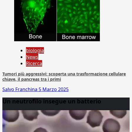
biologia
News
Ricerca
Tumori più aggressivi: scoperta una trasformazione cellulare
chiave, il pancreas tra i primi
Salvo Franchina
5 Marzo 2025
Un neutrofilo insegue un batterio
Video
Player