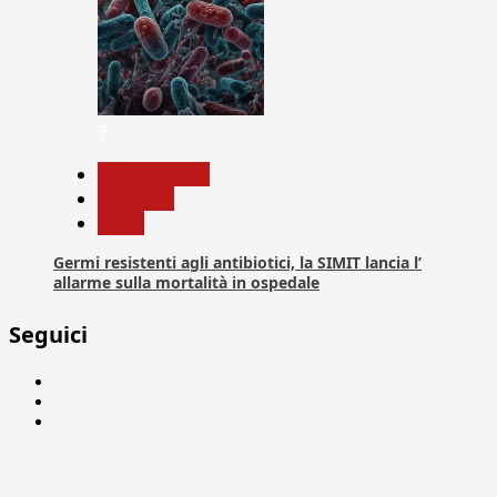
7
Com. Stampa
Medicina
News
Germi resistenti agli antibiotici, la SIMIT lancia l’
allarme sulla mortalità in ospedale
Seguici
Facebook
Linkedin
X