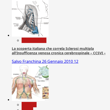
Com. Stampa
La scoperta italiana che correla Sclerosi multipla
all’Insufficenza venosa cronica cerebrospinale – CCSVI –
Salvo Franchina
26 Gennaio 2010
12
biologia
Salute