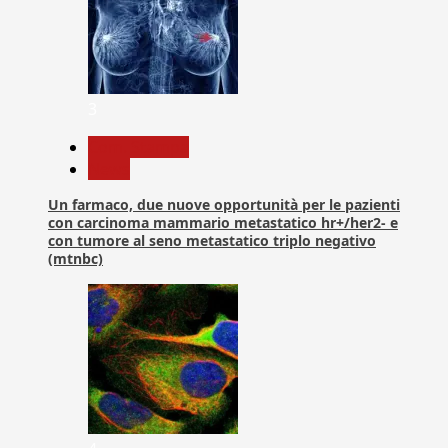
3
Com. Stampa
News
Un farmaco, due nuove opportunità per le pazienti
con carcinoma mammario metastatico hr+/her2- e
con tumore al seno metastatico triplo negativo
(mtnbc)