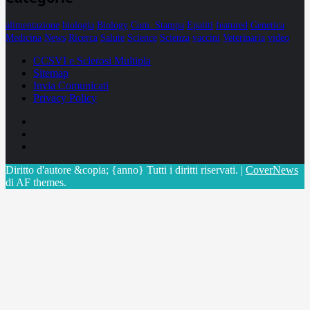
alimentazione
biologia
Biology
Com. Stampa
Epatiti
featured
Genetica
Medicina
News
Ricerca
Salute
Science
Scienza
vaccini
Veterinaria
video
CCSVI e Sclerosi Multipla
Sitemap
Invia Comunicati
Privacy Policy
Facebook
Linkedin
X
Diritto d'autore &copia; {anno} Tutti i diritti riservati.
|
CoverNews
di AF themes.