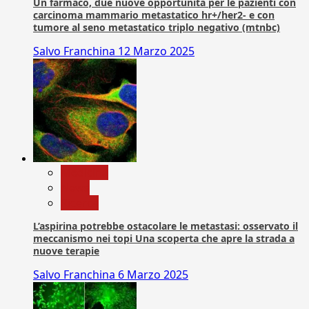
Un farmaco, due nuove opportunità per le pazienti con
carcinoma mammario metastatico hr+/her2- e con
tumore al seno metastatico triplo negativo (mtnbc)
Salvo Franchina
12 Marzo 2025
Medicina
News
Ricerca
L’aspirina potrebbe ostacolare le metastasi: osservato il
meccanismo nei topi Una scoperta che apre la strada a
nuove terapie
Salvo Franchina
6 Marzo 2025