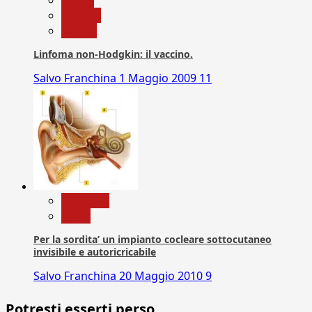
Scienza
vaccini
Linfoma non-Hodgkin: il vaccino.
Salvo Franchina
1 Maggio 2009
11
Medicina
News
Per la sordita’ un impianto cocleare sottocutaneo
invisibile e autoricricabile
Salvo Franchina
20 Maggio 2010
9
Potresti esserti perso