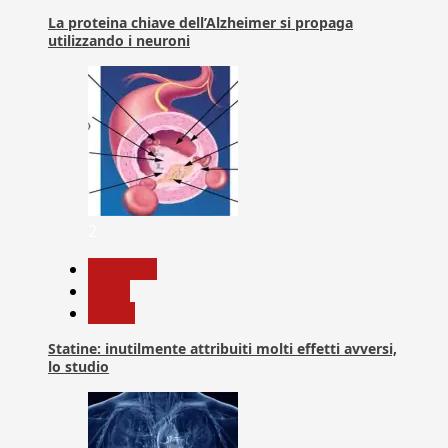
La proteina chiave dell’Alzheimer si propaga
utilizzando i neuroni
2
Medicina
News
Salute
Statine: inutilmente attribuiti molti effetti avversi,
lo studio