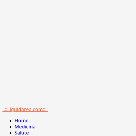
Menu
..::Liquidarea.com::..
principale
Home
Medicina
Salute