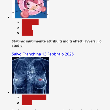
Medicina
News
Salute
Statine: inutilmente attribuiti molti effetti avversi, lo
studio
Salvo Franchina
13 Febbraio 2026
Com. Stampa
News