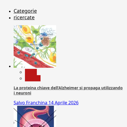
Categorie
ricercate
News
Ricerca
La proteina chiave dell’Alzheimer si propaga utilizzando
i neuroni
Salvo Franchina
14 Aprile 2026