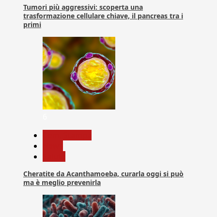
Tumori più aggressivi: scoperta una
trasformazione cellulare chiave, il pancreas tra i
primi
6
Com. Stampa
News
Salute
Cheratite da Acanthamoeba, curarla oggi si può
ma è meglio prevenirla