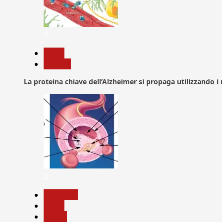
1
News
Ricerca
La proteina chiave dell’Alzheimer si propaga utilizzando i
2
Medicina
News
Salute