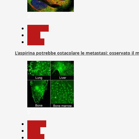
4
Medicina
News
Ricerca
L’aspirina potrebbe ostacolare le metastasi: osservato il
5
biologia
News
Ricerca