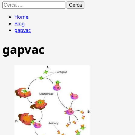
Ricerca
per:
Home
Blog
gapvac
gapvac