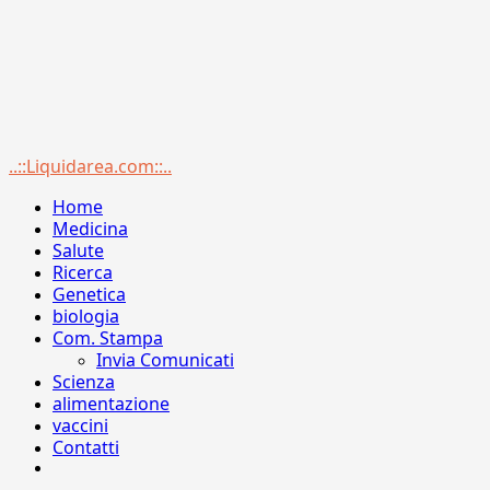
Menu
..::Liquidarea.com::..
principale
Home
Medicina
Salute
Ricerca
Genetica
biologia
Com. Stampa
Invia Comunicati
Scienza
alimentazione
vaccini
Contatti