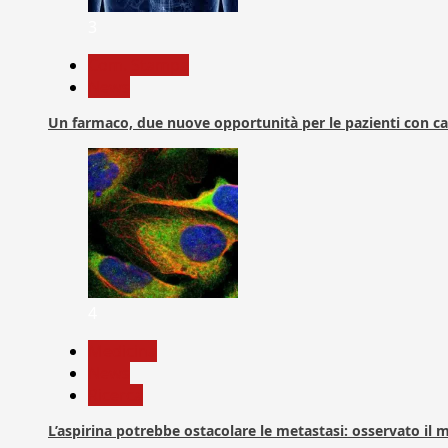
3
Com. Stampa
News
Un farmaco, due nuove opportunità per le pazienti con c
4
Medicina
News
Ricerca
L’aspirina potrebbe ostacolare le metastasi: osservato il