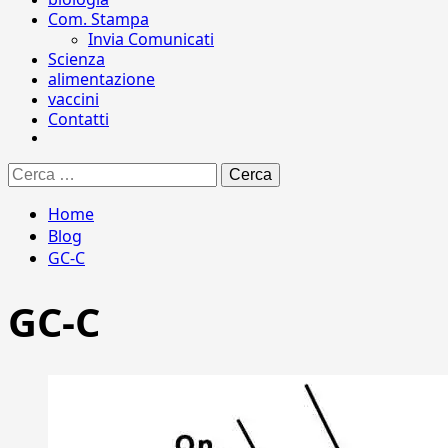
Com. Stampa
Invia Comunicati
Scienza
alimentazione
vaccini
Contatti
Ricerca
per:
Home
Blog
GC-C
GC-C