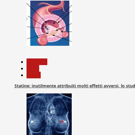
2
Medicina
News
Salute
Statine: inutilmente attribuiti molti effetti avversi, lo stu