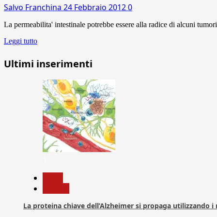
Salvo Franchina
24 Febbraio 2012
0
La permeabilita' intestinale potrebbe essere alla radice di alcuni tumor
Leggi tutto
Ultimi inserimenti
1
News
Ricerca
La proteina chiave dell’Alzheimer si propaga utilizzando i