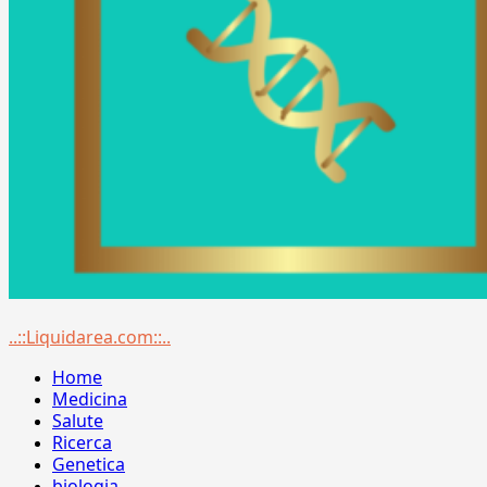
Menu
..::Liquidarea.com::..
principale
Home
Medicina
Salute
Ricerca
Genetica
biologia