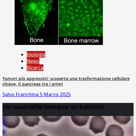
biologia
News
Ricerca
Tumori più aggressivi: scoperta una trasformazione cellulare
chiave, il pancreas tra i primi
Salvo Franchina
5 Marzo 2025
Un neutrofilo insegue un batterio
Video
Player