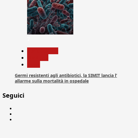
7
Com. Stampa
Medicina
News
Germi resistenti agli antibiotici, la SIMIT lancia l’
allarme sulla mortalità in ospedale
Seguici
Facebook
Linkedin
X