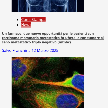
Com. Stampa
News
Un farmaco, due nuove opportunità per le pazienti con
carcinoma mammario metastatico hr+/her2- e con tumore al
seno metastatico triplo negativo (mtnbc)
Salvo Franchina
12 Marzo 2025