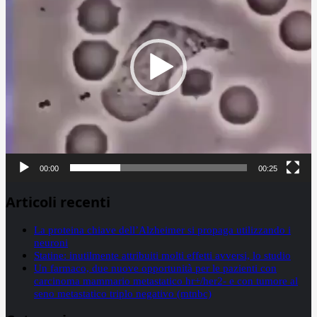
00:00
00:25
Articoli recenti
La proteina chiave dell’Alzheimer si propaga utilizzando i
neuroni
Statine: inutilmente attribuiti molti effetti avversi, lo studio
Un farmaco, due nuove opportunità per le pazienti con
carcinoma mammario metastatico hr+/her2- e con tumore al
seno metastatico triplo negativo (mtnbc)