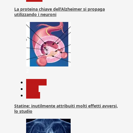
La proteina chiave dell’Alzheimer si propaga
utilizzando i neuroni
2
Medicina
News
Salute
Statine: inutilmente attribuiti molti effetti avversi,
lo studio