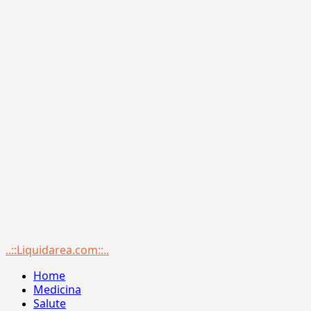
Menu
..::Liquidarea.com::..
principale
Home
Medicina
Salute