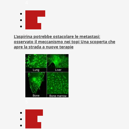
4
Medicina
News
Ricerca
L’aspirina potrebbe ostacolare le metastasi:
osservato il meccanismo nei topi Una scoperta che
apre la strada a nuove terapie
5
biologia
News
Ricerca