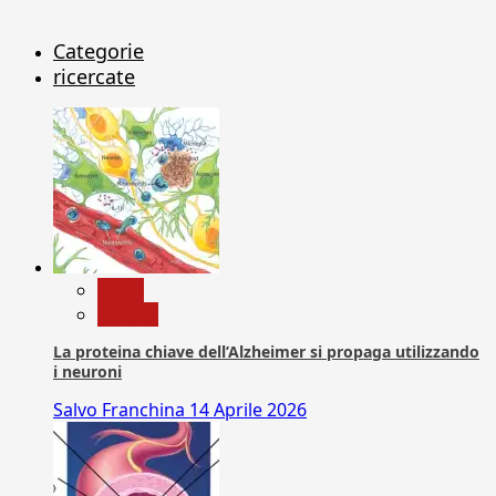
Categorie
ricercate
News
Ricerca
La proteina chiave dell’Alzheimer si propaga utilizzando
i neuroni
Salvo Franchina
14 Aprile 2026