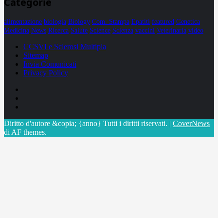
Categorie
alimentazione
biologia
Biology
Com. Stampa
Epatiti
featured
Genetica
Medicina
News
Ricerca
Salute
Science
Scienza
vaccini
Veterinaria
video
CCSVI e Sclerosi Multipla
Sitemap
Invia Comunicati
Privacy Policy
Facebook
Linkedin
X
Diritto d'autore &copia; {anno} Tutti i diritti riservati.
|
CoverNews
di AF themes.