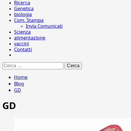
Ricerca
Genetica
biologia
Com. Stampa
Invia Comunicati
Scienza
alimentazione
vaccini
Contatti
Ricerca
per:
Home
Blog
GD
GD