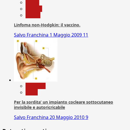
Salute
Scienza
vaccini
Linfoma non-Hodgkin: il vaccino.
Salvo Franchina
1 Maggio 2009
11
Medicina
News
Per la sordita’ un impianto cocleare sottocutaneo
invisibile e autoricricabile
Salvo Franchina
20 Maggio 2010
9