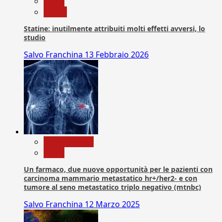
News
Salute
Statine: inutilmente attribuiti molti effetti avversi, lo
studio
Salvo Franchina
13 Febbraio 2026
Com. Stampa
News
Un farmaco, due nuove opportunità per le pazienti con
carcinoma mammario metastatico hr+/her2- e con
tumore al seno metastatico triplo negativo (mtnbc)
Salvo Franchina
12 Marzo 2025