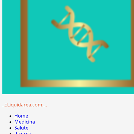
Menu
..::Liquidarea.com::..
principale
Home
Medicina
Salute
Ricerca