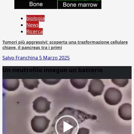
biologia
News
Ricerca
Tumori più aggressivi: scoperta una trasformazione cellulare
chiave, il pancreas tra i primi
Salvo Franchina
5 Marzo 2025
Un neutrofilo insegue un batterio
Video
Player