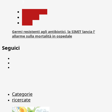
7
Com. Stampa
Medicina
News
Germi resistenti agli antibiotici, la SIMIT lancia l’
allarme sulla mortalità in ospedale
Seguici
Facebook
Linkedin
X
Categorie
ricercate