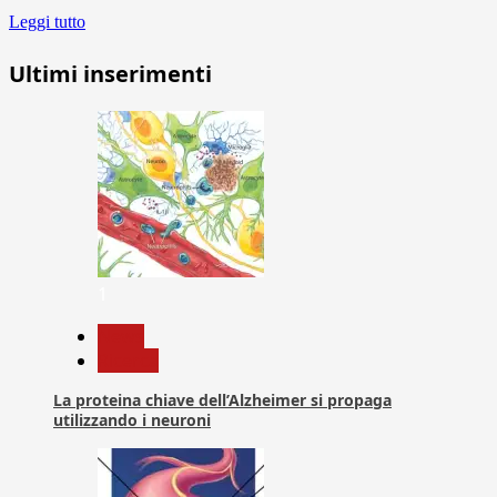
Leggi tutto
Ultimi inserimenti
1
News
Ricerca
La proteina chiave dell’Alzheimer si propaga
utilizzando i neuroni