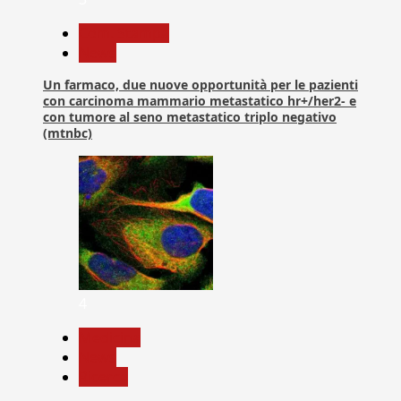
Com. Stampa
News
Un farmaco, due nuove opportunità per le pazienti
con carcinoma mammario metastatico hr+/her2- e
con tumore al seno metastatico triplo negativo
(mtnbc)
4
Medicina
News
Ricerca