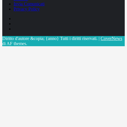
Invia Comunicati
Privacy Policy
Facebook
Linkedin
X
Diritto d'autore &copia; {anno} Tutti i diritti riservati.
|
CoverNews
di AF themes.