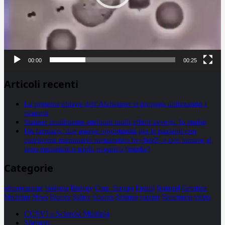
00:00
00:25
Articoli recenti
La proteina chiave dell’Alzheimer si propaga utilizzando i
neuroni
Statine: inutilmente attribuiti molti effetti avversi, lo studio
Un farmaco, due nuove opportunità per le pazienti con
carcinoma mammario metastatico hr+/her2- e con tumore al
seno metastatico triplo negativo (mtnbc)
Categorie
alimentazione
biologia
Biology
Com. Stampa
Epatiti
featured
Genetica
Medicina
News
Ricerca
Salute
Science
Scienza
vaccini
Veterinaria
video
CCSVI e Sclerosi Multipla
Sitemap