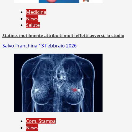
Medicina
News
Salute
Statine: inutilmente attribuiti molti effetti avversi, lo studio
Salvo Franchina
13 Febbraio 2026
Com. Stampa
News