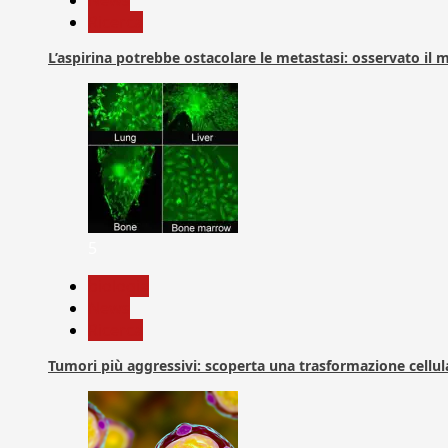
News
Ricerca
L’aspirina potrebbe ostacolare le metastasi: osservato il
5
biologia
News
Ricerca
Tumori più aggressivi: scoperta una trasformazione cellular