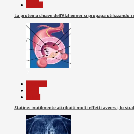
Ricerca
La proteina chiave dell’Alzheimer si propaga utilizzando i
2
Medicina
News
Salute
Statine: inutilmente attribuiti molti effetti avversi, lo stu