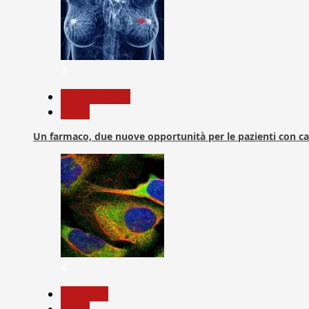
3
Com. Stampa
News
Un farmaco, due nuove opportunità per le pazienti con c
4
Medicina