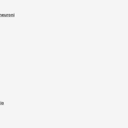
 neuroni
dio