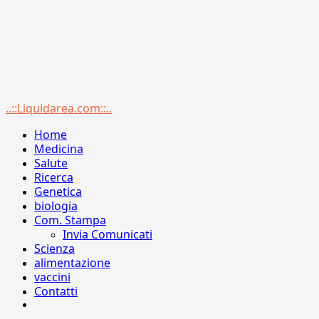
Menu
..::Liquidarea.com::..
principale
Home
Medicina
Salute
Ricerca
Genetica
biologia
Com. Stampa
Invia Comunicati
Scienza
alimentazione
vaccini
Contatti