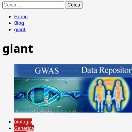
Ricerca
per:
Home
Blog
giant
giant
biologia
Genetica