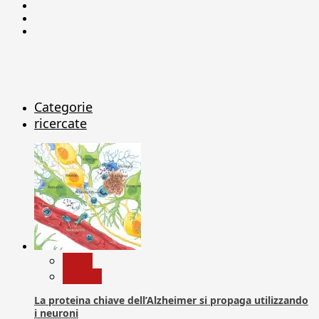
Facebook
Linkedin
X
Categorie
ricercate
News
Ricerca
La proteina chiave dell’Alzheimer si propaga utilizzando
i neuroni