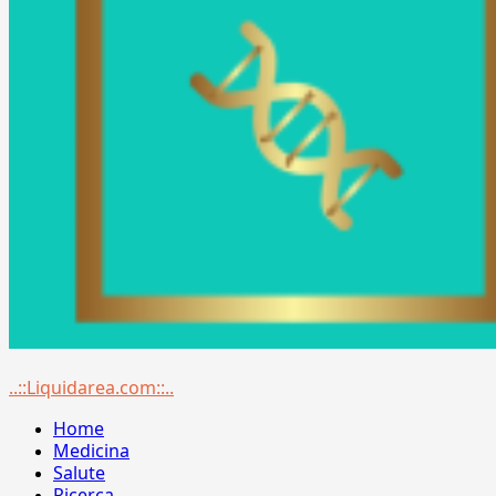
Menu
..::Liquidarea.com::..
principale
Home
Medicina
Salute
Ricerca