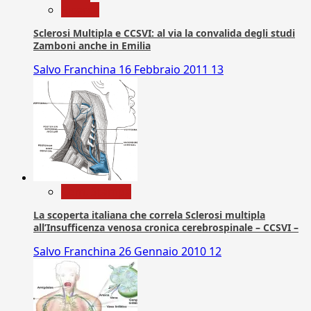
Ricerca
Sclerosi Multipla e CCSVI: al via la convalida degli studi
Zamboni anche in Emilia
Salvo Franchina
16 Febbraio 2011
13
Com. Stampa
La scoperta italiana che correla Sclerosi multipla
all’Insufficenza venosa cronica cerebrospinale – CCSVI –
Salvo Franchina
26 Gennaio 2010
12