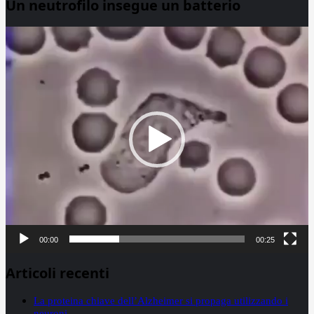
Un neutrofilo insegue un batterio
Video
Player
00:00
00:25
Articoli recenti
La proteina chiave dell’Alzheimer si propaga utilizzando i
neuroni