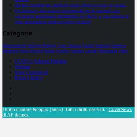
Statine: inutilmente attribuiti molti effetti avversi, lo studio
Un farmaco, due nuove opportunità per le pazienti con
carcinoma mammario metastatico hr+/her2- e con tumore al
seno metastatico triplo negativo (mtnbc)
Categorie
alimentazione
biologia
Biology
Com. Stampa
Epatiti
featured
Genetica
Medicina
News
Ricerca
Salute
Science
Scienza
vaccini
Veterinaria
video
CCSVI e Sclerosi Multipla
Sitemap
Invia Comunicati
Privacy Policy
Facebook
Linkedin
X
Diritto d'autore &copia; {anno} Tutti i diritti riservati.
|
CoverNews
di AF themes.