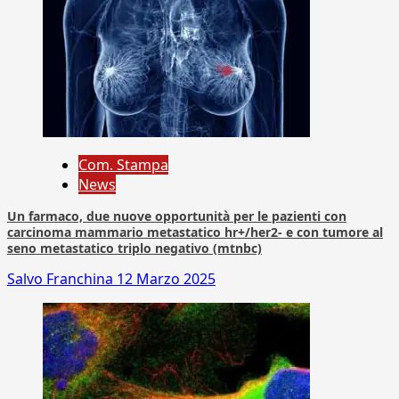
Com. Stampa
News
Un farmaco, due nuove opportunità per le pazienti con
carcinoma mammario metastatico hr+/her2- e con tumore al
seno metastatico triplo negativo (mtnbc)
Salvo Franchina
12 Marzo 2025