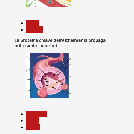
1
News
Ricerca
La proteina chiave dell’Alzheimer si propaga
utilizzando i neuroni
2
Medicina
News
Salute