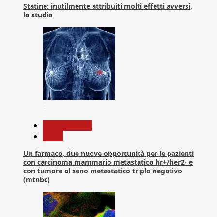
Statine: inutilmente attribuiti molti effetti avversi,
lo studio
3
Com. Stampa
News
Un farmaco, due nuove opportunità per le pazienti
con carcinoma mammario metastatico hr+/her2- e
con tumore al seno metastatico triplo negativo
(mtnbc)