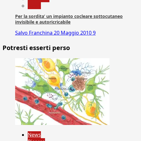
News
Per la sordita’ un impianto cocleare sottocutaneo
invisibile e autoricricabile
Salvo Franchina
20 Maggio 2010
9
Potresti esserti perso
News