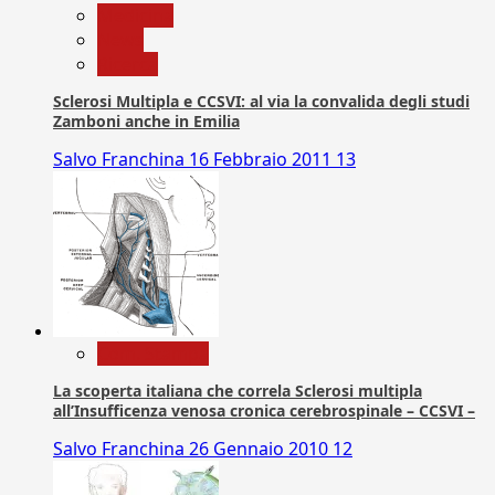
Medicina
News
Ricerca
Sclerosi Multipla e CCSVI: al via la convalida degli studi
Zamboni anche in Emilia
Salvo Franchina
16 Febbraio 2011
13
Com. Stampa
La scoperta italiana che correla Sclerosi multipla
all’Insufficenza venosa cronica cerebrospinale – CCSVI –
Salvo Franchina
26 Gennaio 2010
12