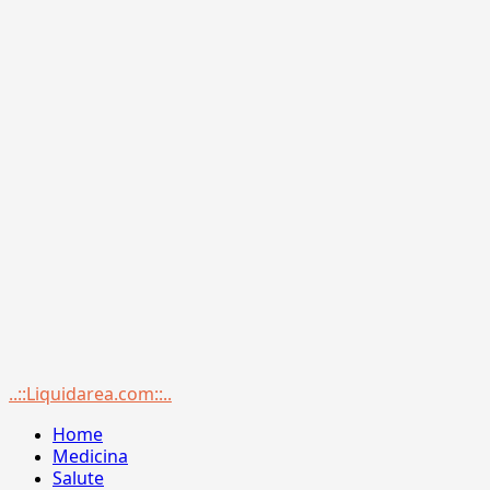
Menu
..::Liquidarea.com::..
principale
Home
Medicina
Salute