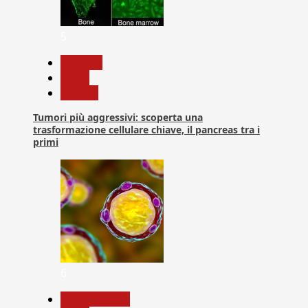
5
biologia
News
Ricerca
Tumori più aggressivi: scoperta una
trasformazione cellulare chiave, il pancreas tra i
primi
6
Com. Stampa