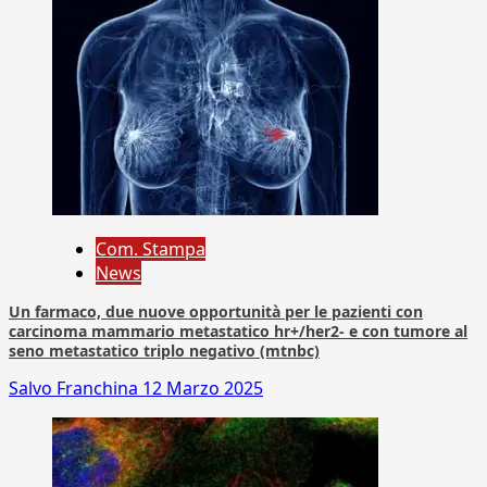
Com. Stampa
News
Un farmaco, due nuove opportunità per le pazienti con
carcinoma mammario metastatico hr+/her2- e con tumore al
seno metastatico triplo negativo (mtnbc)
Salvo Franchina
12 Marzo 2025