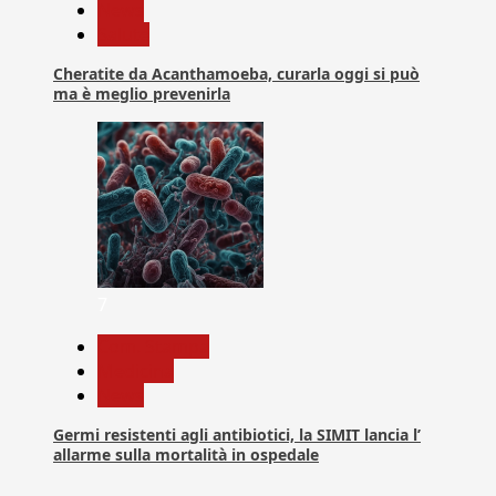
News
Salute
Cheratite da Acanthamoeba, curarla oggi si può
ma è meglio prevenirla
7
Com. Stampa
Medicina
News
Germi resistenti agli antibiotici, la SIMIT lancia l’
allarme sulla mortalità in ospedale