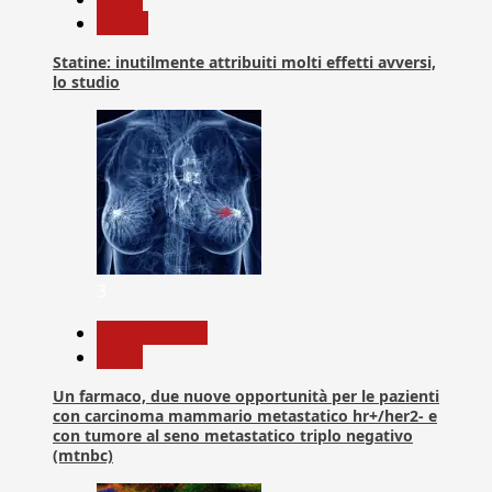
Salute
Statine: inutilmente attribuiti molti effetti avversi,
lo studio
3
Com. Stampa
News
Un farmaco, due nuove opportunità per le pazienti
con carcinoma mammario metastatico hr+/her2- e
con tumore al seno metastatico triplo negativo
(mtnbc)