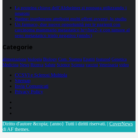
La proteina chiave dell’Alzheimer si propaga utilizzando i
neuroni
Statine: inutilmente attribuiti molti effetti avversi, lo studio
Un farmaco, due nuove opportunità per le pazienti con
carcinoma mammario metastatico hr+/her2- e con tumore al
seno metastatico triplo negativo (mtnbc)
Categorie
alimentazione
biologia
Biology
Com. Stampa
Epatiti
featured
Genetica
Medicina
News
Ricerca
Salute
Science
Scienza
vaccini
Veterinaria
video
CCSVI e Sclerosi Multipla
Sitemap
Invia Comunicati
Privacy Policy
Facebook
Linkedin
X
Diritto d'autore &copia; {anno} Tutti i diritti riservati.
|
CoverNews
di AF themes.