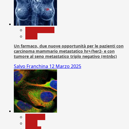
Com. Stampa
News
Un farmaco, due nuove opportunità per le pazienti con
carcinoma mammario metastatico hr+/her2- e con
tumore al seno metastatico triplo negativo (mtnbc)
Salvo Franchina
12 Marzo 2025
Medicina
News