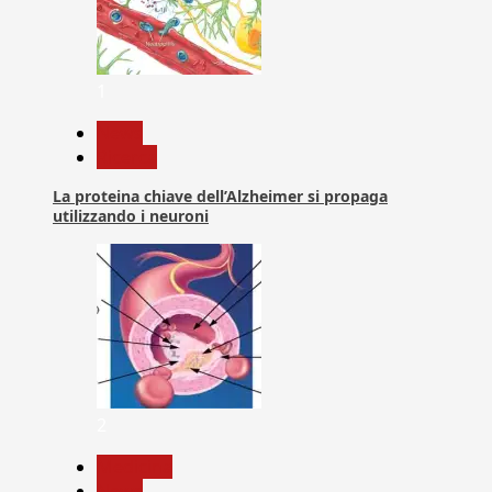
1
News
Ricerca
La proteina chiave dell’Alzheimer si propaga
utilizzando i neuroni
2
Medicina
News