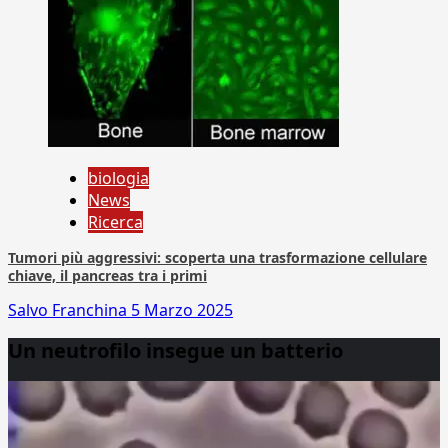
biologia
News
Ricerca
Tumori più aggressivi: scoperta una trasformazione cellulare
chiave, il pancreas tra i primi
Salvo Franchina
5 Marzo 2025
Un neutrofilo insegue un batterio
Video
Player