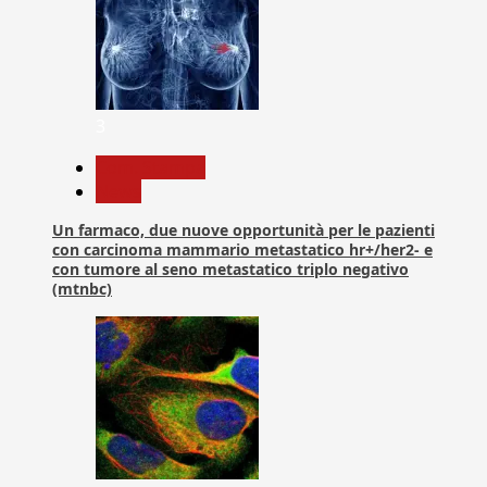
3
Com. Stampa
News
Un farmaco, due nuove opportunità per le pazienti
con carcinoma mammario metastatico hr+/her2- e
con tumore al seno metastatico triplo negativo
(mtnbc)