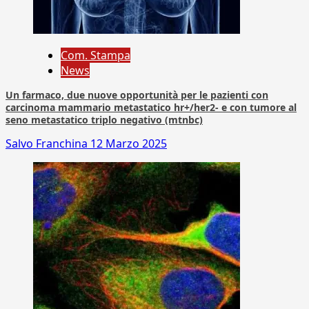
Com. Stampa
News
Un farmaco, due nuove opportunità per le pazienti con
carcinoma mammario metastatico hr+/her2- e con tumore al
seno metastatico triplo negativo (mtnbc)
Salvo Franchina
12 Marzo 2025