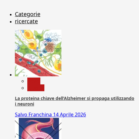
Categorie
ricercate
News
Ricerca
La proteina chiave dell’Alzheimer si propaga utilizzando
i neuroni
Salvo Franchina
14 Aprile 2026