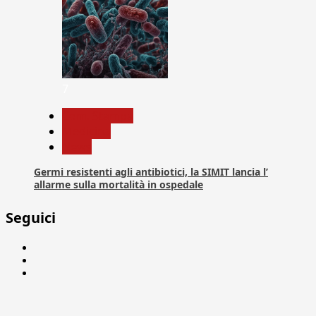
7
Com. Stampa
Medicina
News
Germi resistenti agli antibiotici, la SIMIT lancia l’
allarme sulla mortalità in ospedale
Seguici
Facebook
Linkedin
X