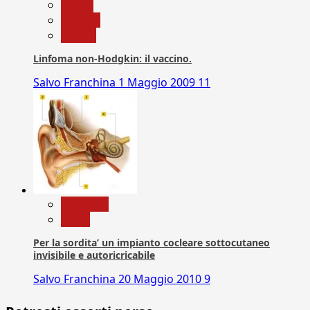
Salute
Scienza
vaccini
Linfoma non-Hodgkin: il vaccino.
Salvo Franchina
1 Maggio 2009
11
Medicina
News
Per la sordita’ un impianto cocleare sottocutaneo
invisibile e autoricricabile
Salvo Franchina
20 Maggio 2010
9