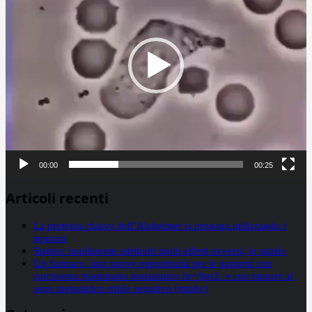
00:00
00:25
Articoli recenti
La proteina chiave dell’Alzheimer si propaga utilizzando i
neuroni
Statine: inutilmente attribuiti molti effetti avversi, lo studio
Un farmaco, due nuove opportunità per le pazienti con
carcinoma mammario metastatico hr+/her2- e con tumore al
seno metastatico triplo negativo (mtnbc)