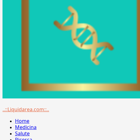
Menu
..::Liquidarea.com::..
principale
Home
Medicina
Salute
Ricerca