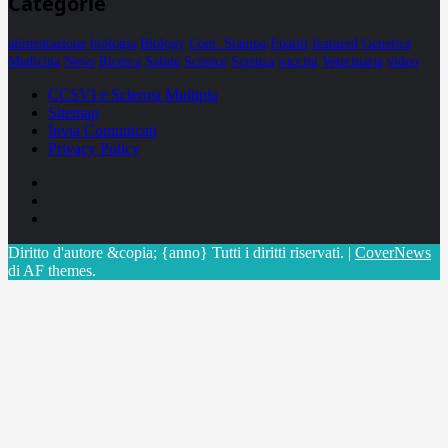
Categorie
alimentazione
biologia
Biology
Com. Stampa
Epatiti
featured
Genetica
Medicina
News
Ricerca
Salute
Science
Scienza
vaccini
Veterinaria
video
CCSVI e Sclerosi Multipla
Sitemap
Invia Comunicati
Privacy Policy
Facebook
Linkedin
X
Diritto d'autore &copia; {anno} Tutti i diritti riservati.
|
CoverNews
di AF themes.