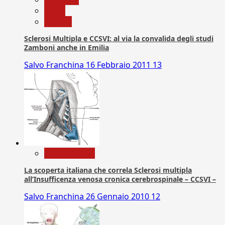
News
Ricerca
Sclerosi Multipla e CCSVI: al via la convalida degli studi
Zamboni anche in Emilia
Salvo Franchina
16 Febbraio 2011
13
Com. Stampa
La scoperta italiana che correla Sclerosi multipla
all’Insufficenza venosa cronica cerebrospinale – CCSVI –
Salvo Franchina
26 Gennaio 2010
12