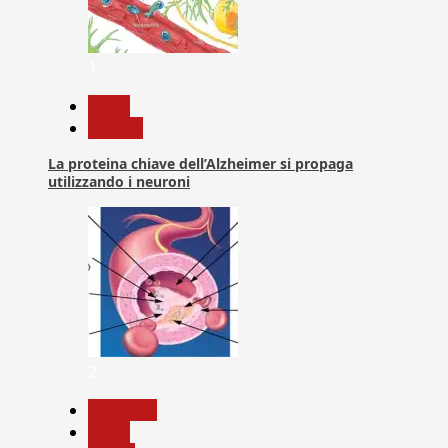
1
News
Ricerca
La proteina chiave dell’Alzheimer si propaga
utilizzando i neuroni
2
Medicina
News