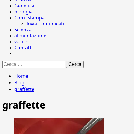
Genetica
biologia
Com. Stampa
Invia Comunicati
Scienza
alimentazione
vaccini
Contatti
Ricerca
per:
Home
Blog
graffette
graffette