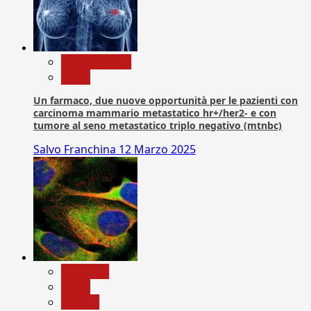
Com. Stampa
News
Un farmaco, due nuove opportunità per le pazienti con
carcinoma mammario metastatico hr+/her2- e con
tumore al seno metastatico triplo negativo (mtnbc)
Salvo Franchina
12 Marzo 2025
Medicina
News
Ricerca