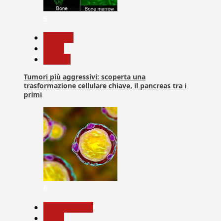
5
biologia
News
Ricerca
Tumori più aggressivi: scoperta una
trasformazione cellulare chiave, il pancreas tra i
primi
6
Com. Stampa
News