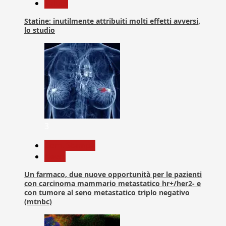
Salute
Statine: inutilmente attribuiti molti effetti avversi,
lo studio
3
Com. Stampa
News
Un farmaco, due nuove opportunità per le pazienti
con carcinoma mammario metastatico hr+/her2- e
con tumore al seno metastatico triplo negativo
(mtnbc)