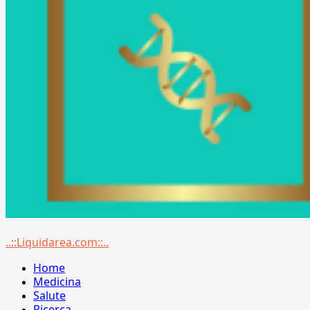
Menu
..::Liquidarea.com::..
principale
Home
Medicina
Salute
Ricerca