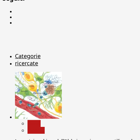
Facebook
Linkedin
X
Categorie
ricercate
News
Ricerca