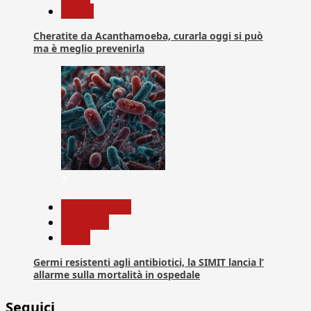
Salute
Cheratite da Acanthamoeba, curarla oggi si può
ma è meglio prevenirla
7
Com. Stampa
Medicina
News
Germi resistenti agli antibiotici, la SIMIT lancia l’
allarme sulla mortalità in ospedale
Seguici