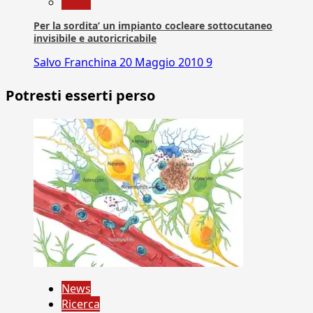
News
Per la sordita’ un impianto cocleare sottocutaneo
invisibile e autoricricabile
Salvo Franchina
20 Maggio 2010
9
Potresti esserti perso
News
Ricerca