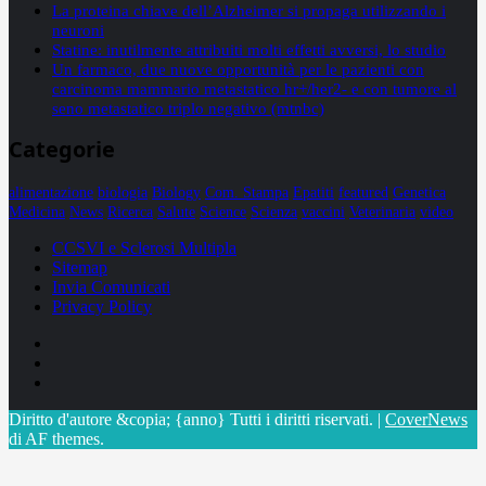
La proteina chiave dell’Alzheimer si propaga utilizzando i
neuroni
Statine: inutilmente attribuiti molti effetti avversi, lo studio
Un farmaco, due nuove opportunità per le pazienti con
carcinoma mammario metastatico hr+/her2- e con tumore al
seno metastatico triplo negativo (mtnbc)
Categorie
alimentazione
biologia
Biology
Com. Stampa
Epatiti
featured
Genetica
Medicina
News
Ricerca
Salute
Science
Scienza
vaccini
Veterinaria
video
CCSVI e Sclerosi Multipla
Sitemap
Invia Comunicati
Privacy Policy
Facebook
Linkedin
X
Diritto d'autore &copia; {anno} Tutti i diritti riservati.
|
CoverNews
di AF themes.