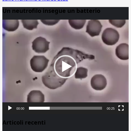
Un neutrofilo insegue un batterio
Video
Player
00:00
00:25
Articoli recenti