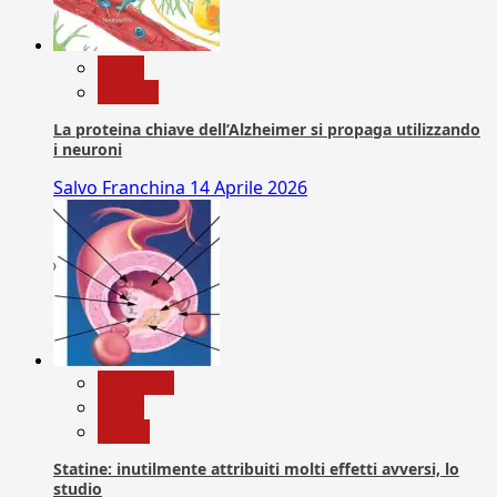
News
Ricerca
La proteina chiave dell’Alzheimer si propaga utilizzando
i neuroni
Salvo Franchina
14 Aprile 2026
Medicina
News
Salute
Statine: inutilmente attribuiti molti effetti avversi, lo
studio