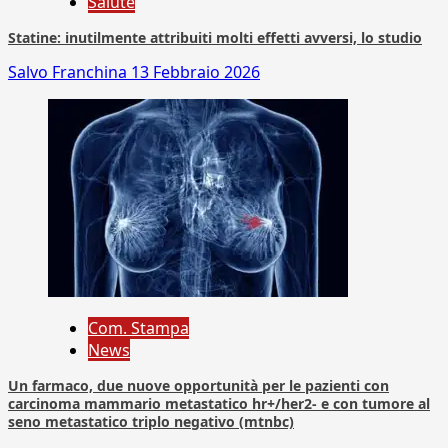
Salute
Statine: inutilmente attribuiti molti effetti avversi, lo studio
Salvo Franchina
13 Febbraio 2026
Com. Stampa
News
Un farmaco, due nuove opportunità per le pazienti con
carcinoma mammario metastatico hr+/her2- e con tumore al
seno metastatico triplo negativo (mtnbc)