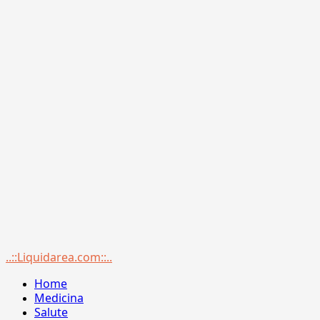
Menu
..::Liquidarea.com::..
principale
Home
Medicina
Salute