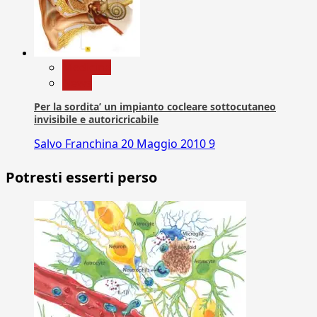
Medicina
News
Per la sordita’ un impianto cocleare sottocutaneo
invisibile e autoricricabile
Salvo Franchina
20 Maggio 2010
9
Potresti esserti perso