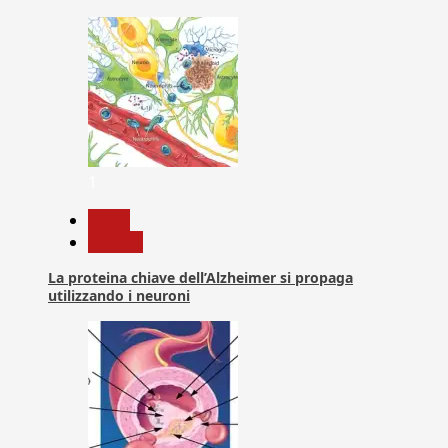
1
News
Ricerca
La proteina chiave dell’Alzheimer si propaga
utilizzando i neuroni