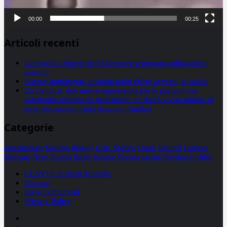
00:00
00:25
Articoli recenti
La proteina chiave dell’Alzheimer si propaga utilizzando i
neuroni
Statine: inutilmente attribuiti molti effetti avversi, lo studio
Un farmaco, due nuove opportunità per le pazienti con
carcinoma mammario metastatico hr+/her2- e con tumore al
seno metastatico triplo negativo (mtnbc)
Categorie
alimentazione
biologia
Biology
Com. Stampa
Epatiti
featured
Genetica
Medicina
News
Ricerca
Salute
Science
Scienza
vaccini
Veterinaria
video
CCSVI e Sclerosi Multipla
Sitemap
Invia Comunicati
Privacy Policy
Facebook
Linkedin