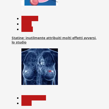
2
Medicina
News
Salute
Statine: inutilmente attribuiti molti effetti avversi,
lo studio
3
Com. Stampa
News