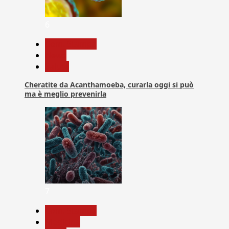
6
Com. Stampa
News
Salute
Cheratite da Acanthamoeba, curarla oggi si può
ma è meglio prevenirla
7
Com. Stampa
Medicina