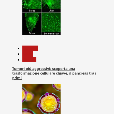
5
biologia
News
Ricerca
Tumori più aggressivi: scoperta una
trasformazione cellulare chiave, il pancreas tra i
primi