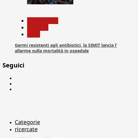
7
Com. Stampa
Medicina
News
Germi resistenti agli antibiotici, la SIMIT lancia l’
allarme sulla mortalità in ospedale
Seguici
Facebook
Linkedin
X
Categorie
ricercate