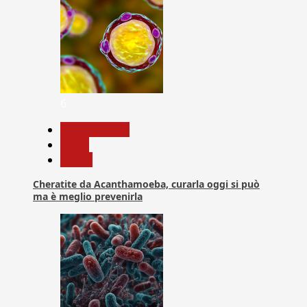
6
Com. Stampa
News
Salute
Cheratite da Acanthamoeba, curarla oggi si può
ma è meglio prevenirla