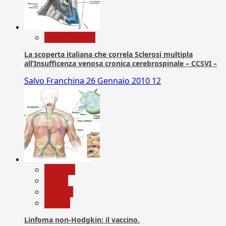
Com. Stampa
La scoperta italiana che correla Sclerosi multipla
all’Insufficenza venosa cronica cerebrospinale – CCSVI –
Salvo Franchina
26 Gennaio 2010
12
biologia
Salute
Scienza
vaccini
Linfoma non-Hodgkin: il vaccino.