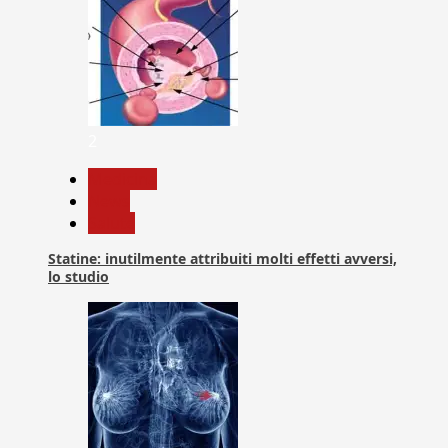
2
Medicina
News
Salute
Statine: inutilmente attribuiti molti effetti avversi,
lo studio