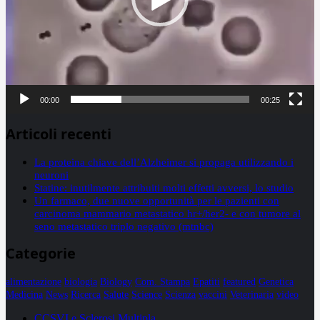
00:00
00:25
Articoli recenti
La proteina chiave dell’Alzheimer si propaga utilizzando i
neuroni
Statine: inutilmente attribuiti molti effetti avversi, lo studio
Un farmaco, due nuove opportunità per le pazienti con
carcinoma mammario metastatico hr+/her2- e con tumore al
seno metastatico triplo negativo (mtnbc)
Categorie
alimentazione
biologia
Biology
Com. Stampa
Epatiti
featured
Genetica
Medicina
News
Ricerca
Salute
Science
Scienza
vaccini
Veterinaria
video
CCSVI e Sclerosi Multipla