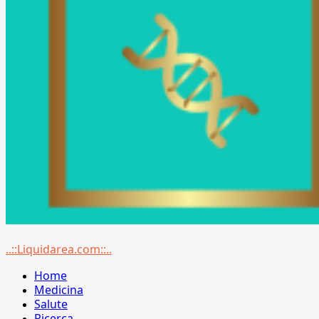
Menu
..::Liquidarea.com::..
principale
Home
Medicina
Salute
Ricerca