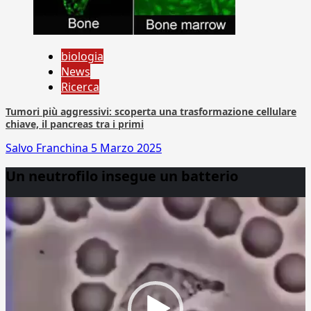
biologia
News
Ricerca
Tumori più aggressivi: scoperta una trasformazione cellulare
chiave, il pancreas tra i primi
Salvo Franchina
5 Marzo 2025
Un neutrofilo insegue un batterio
Video
Player