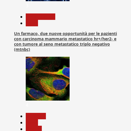
3
Com. Stampa
News
Un farmaco, due nuove opportunità per le pazienti
con carcinoma mammario metastatico hr+/her2- e
con tumore al seno metastatico triplo negativo
(mtnbc)
4
Medicina
News
Ricerca