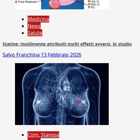
Medicina
News
Salute
Statine: inutilmente attribuiti molti effetti avversi, lo studio
Salvo Franchina
13 Febbraio 2026
Com. Stampa