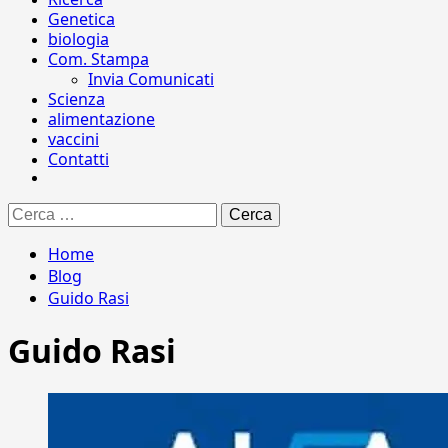
Genetica
biologia
Com. Stampa
Invia Comunicati
Scienza
alimentazione
vaccini
Contatti
Ricerca
per:
Home
Blog
Guido Rasi
Guido Rasi