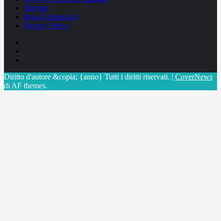
Sitemap
Invia Comunicati
Privacy Policy
Facebook
Linkedin
X
Diritto d'autore &copia; {anno} Tutti i diritti riservati.
|
CoverNews
di AF themes.