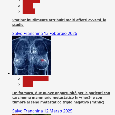
News
Salute
Statine: inutilmente attribuiti molti effetti avversi, lo
studio
Salvo Franchina
13 Febbraio 2026
Com. Stampa
News
Un farmaco, due nuove opportunità per le pazienti con
carcinoma mammario metastatico hr+/her2- e con
tumore al seno metastatico triplo negativo (mtnbc)
Salvo Franchina
12 Marzo 2025