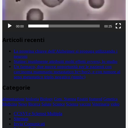
00:00
00:25
Articoli recenti
La proteina chiave dell’Alzheimer si propaga utilizzando i
neuroni
Statine: inutilmente attribuiti molti effetti avversi, lo studio
Un farmaco, due nuove opportunità per le pazienti con
carcinoma mammario metastatico hr+/her2- e con tumore al
seno metastatico triplo negativo (mtnbc)
Categorie
alimentazione
biologia
Biology
Com. Stampa
Epatiti
featured
Genetica
Medicina
News
Ricerca
Salute
Science
Scienza
vaccini
Veterinaria
video
CCSVI e Sclerosi Multipla
Sitemap
Invia Comunicati