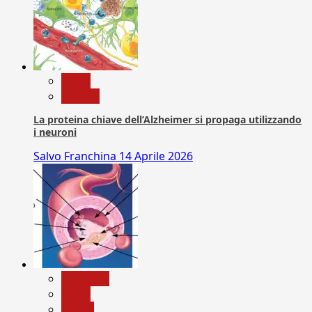
News
Ricerca
La proteina chiave dell’Alzheimer si propaga utilizzando
i neuroni
Salvo Franchina
14 Aprile 2026
Medicina
News
Salute