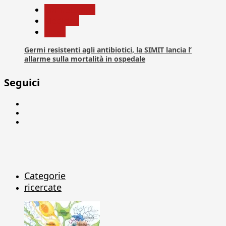
Com. Stampa
Medicina
News
Germi resistenti agli antibiotici, la SIMIT lancia l’
allarme sulla mortalità in ospedale
Seguici
Facebook
Linkedin
X
Categorie
ricercate