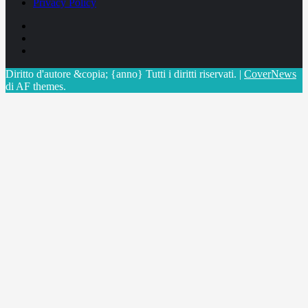
Privacy Policy
Facebook
Linkedin
X
Diritto d'autore &copia; {anno} Tutti i diritti riservati.
|
CoverNews
di AF themes.