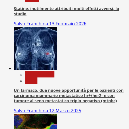
Statine: inutilmente attribuiti molti effetti avversi, lo
studio
Salvo Franchina
13 Febbraio 2026
Com. Stampa
News
Un farmaco, due nuove opportunità per le pazienti con
carcinoma mammario metastatico hr+/her2- e con
tumore al seno metastatico triplo negativo (mtnbc)
Salvo Franchina
12 Marzo 2025