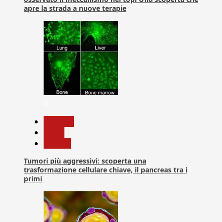
apre la strada a nuove terapie
5
biologia
News
Ricerca
Tumori più aggressivi: scoperta una
trasformazione cellulare chiave, il pancreas tra i
primi