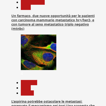
Com. Stampa
News
Un farmaco, due nuove opportunità per le pazienti
con carcinoma mammario metastatico hr+/her2- e
con tumore al seno metastatico triplo negativo
(mtnbc)
4
Medicina
News
Ricerca
L’aspirina potrebbe ostacolare le metastasi:
osservato il meccanismo nei topi Una scoperta che