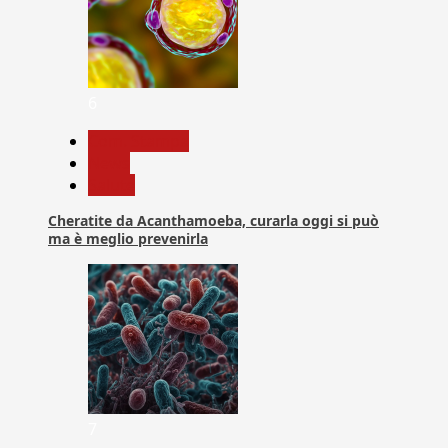
6
Com. Stampa
News
Salute
Cheratite da Acanthamoeba, curarla oggi si può
ma è meglio prevenirla
7