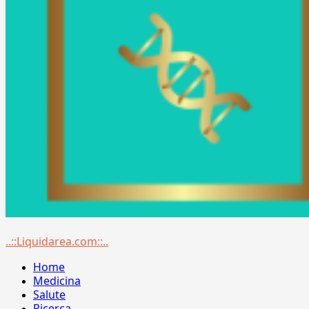
Menu
..::Liquidarea.com::..
principale
Home
Medicina
Salute
Ricerca