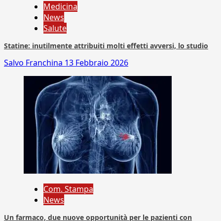
Medicina
News
Salute
Statine: inutilmente attribuiti molti effetti avversi, lo studio
Salvo Franchina
13 Febbraio 2026
Com. Stampa
News
Un farmaco, due nuove opportunità per le pazienti con