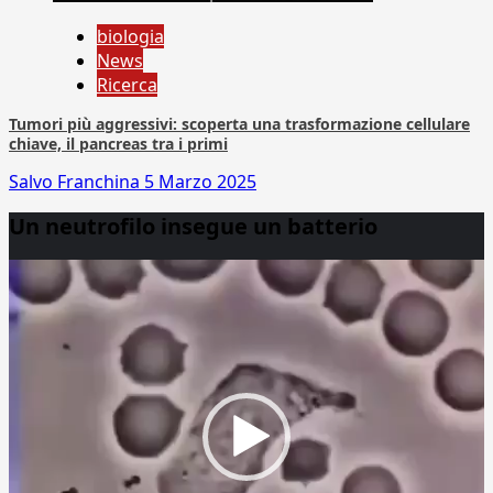
biologia
News
Ricerca
Tumori più aggressivi: scoperta una trasformazione cellulare
chiave, il pancreas tra i primi
Salvo Franchina
5 Marzo 2025
Un neutrofilo insegue un batterio
Video
Player