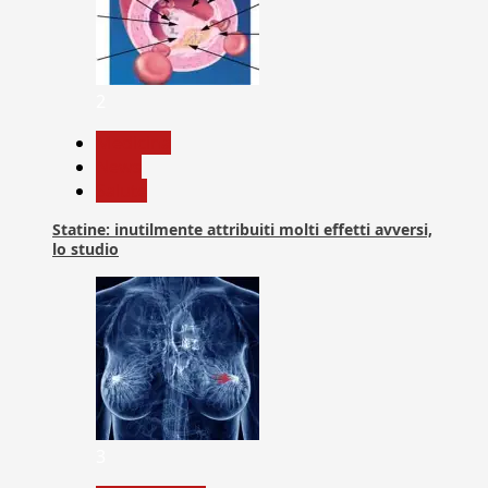
2
Medicina
News
Salute
Statine: inutilmente attribuiti molti effetti avversi,
lo studio
3