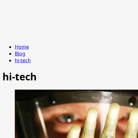
Home
Blog
hi-tech
hi-tech