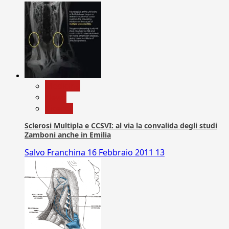
Medicina
News
Ricerca
Sclerosi Multipla e CCSVI: al via la convalida degli studi
Zamboni anche in Emilia
Salvo Franchina
16 Febbraio 2011
13