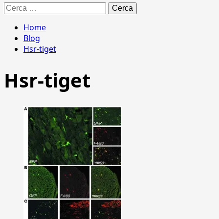
Ricerca
per:
Home
Blog
Hsr-tiget
Hsr-tiget