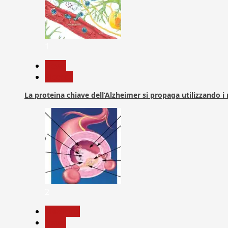
1
News
Ricerca
La proteina chiave dell’Alzheimer si propaga utilizzando i
2
Medicina
News