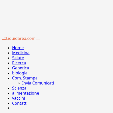
Menu
..::Liquidarea.com::..
principale
Home
Medicina
Salute
Ricerca
Genetica
biologia
Com. Stampa
Invia Comunicati
Scienza
alimentazione
vaccini
Contatti