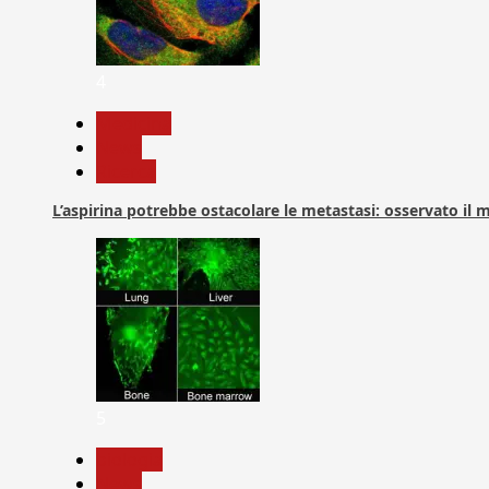
4
Medicina
News
Ricerca
L’aspirina potrebbe ostacolare le metastasi: osservato il
5
biologia
News