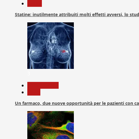
Salute
Statine: inutilmente attribuiti molti effetti avversi, lo stu
3
Com. Stampa
News
Un farmaco, due nuove opportunità per le pazienti con c