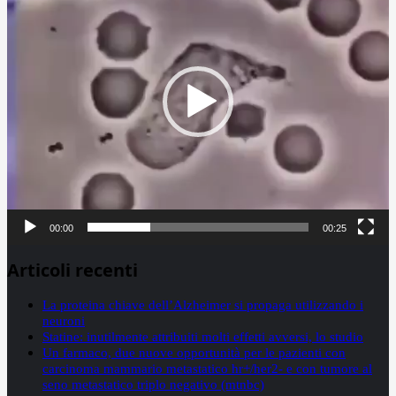
00:00
00:25
Articoli recenti
La proteina chiave dell’Alzheimer si propaga utilizzando i
neuroni
Statine: inutilmente attribuiti molti effetti avversi, lo studio
Un farmaco, due nuove opportunità per le pazienti con
carcinoma mammario metastatico hr+/her2- e con tumore al
seno metastatico triplo negativo (mtnbc)