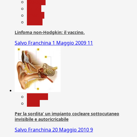
biologia
Salute
Scienza
vaccini
Linfoma non-Hodgkin: il vaccino.
Salvo Franchina
1 Maggio 2009
11
Medicina
News
Per la sordita’ un impianto cocleare sottocutaneo
invisibile e autoricricabile
Salvo Franchina
20 Maggio 2010
9