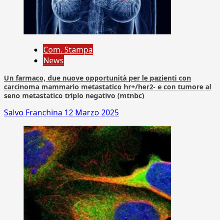
Com. Stampa
News
Un farmaco, due nuove opportunità per le pazienti con
carcinoma mammario metastatico hr+/her2- e con tumore al
seno metastatico triplo negativo (mtnbc)
Salvo Franchina
12 Marzo 2025