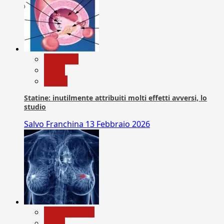
Medicina
News
Salute
Statine: inutilmente attribuiti molti effetti avversi, lo
studio
Salvo Franchina
13 Febbraio 2026
Com. Stampa
News