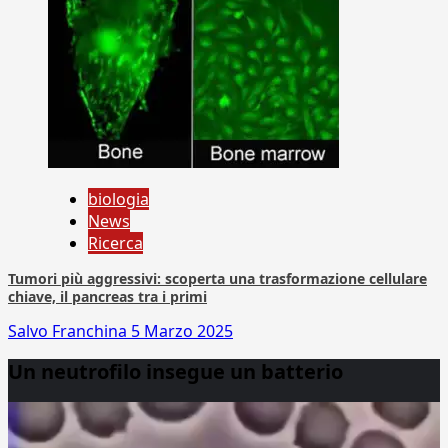
biologia
News
Ricerca
Tumori più aggressivi: scoperta una trasformazione cellulare
chiave, il pancreas tra i primi
Salvo Franchina
5 Marzo 2025
Un neutrofilo insegue un batterio
Video
Player