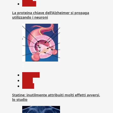
Ricerca
La proteina chiave dell’Alzheimer si propaga
utilizzando i neuroni
2
Medicina
News
Salute
Statine: inutilmente attribuiti molti effetti avversi,
lo studio