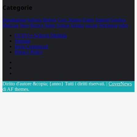
Categorie
alimentazione
biologia
Biology
Com. Stampa
Epatiti
featured
Genetica
Medicina
News
Ricerca
Salute
Science
Scienza
vaccini
Veterinaria
video
CCSVI e Sclerosi Multipla
Sitemap
Invia Comunicati
Privacy Policy
Facebook
Linkedin
X
Diritto d'autore &copia; {anno} Tutti i diritti riservati.
|
CoverNews
di AF themes.