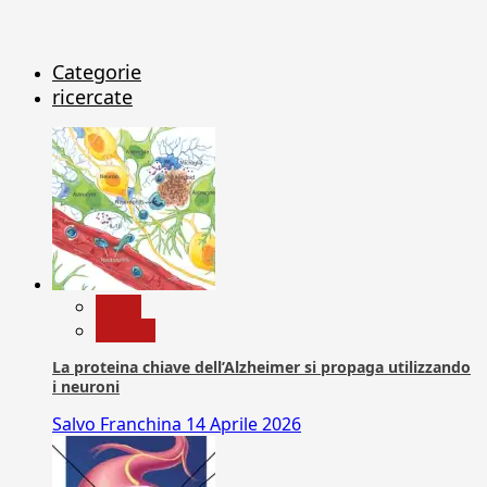
Categorie
ricercate
News
Ricerca
La proteina chiave dell’Alzheimer si propaga utilizzando
i neuroni
Salvo Franchina
14 Aprile 2026