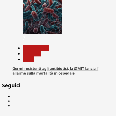
7
Com. Stampa
Medicina
News
Germi resistenti agli antibiotici, la SIMIT lancia l’
allarme sulla mortalità in ospedale
Seguici
Facebook
Linkedin
X