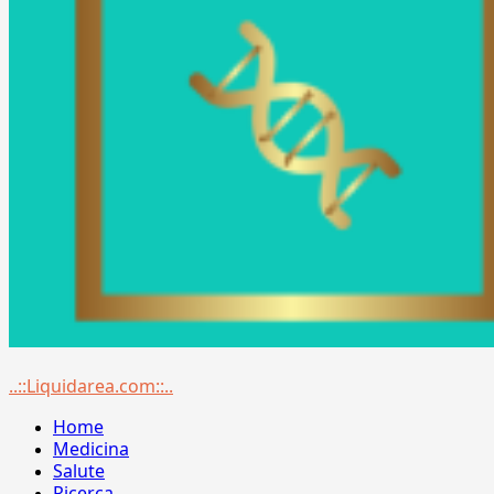
Menu
..::Liquidarea.com::..
principale
Home
Medicina
Salute
Ricerca