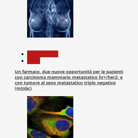
3
Com. Stampa
News
Un farmaco, due nuove opportunità per le pazienti
con carcinoma mammario metastatico hr+/her2- e
con tumore al seno metastatico triplo negativo
(mtnbc)