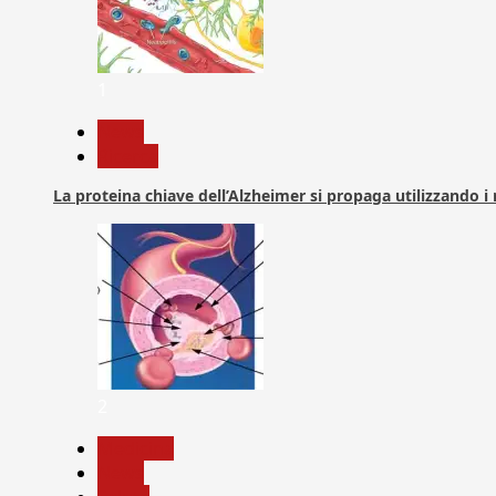
1
News
Ricerca
La proteina chiave dell’Alzheimer si propaga utilizzando i
2
Medicina
News