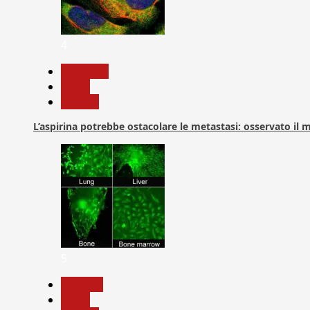
4
Medicina
News
Ricerca
L’aspirina potrebbe ostacolare le metastasi: osservato il
5
biologia
News