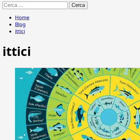
Ricerca
per:
Home
Blog
ittici
ittici