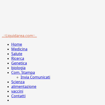
Menu
..::Liquidarea.com::..
principale
Home
Medicina
Salute
Ricerca
Genetica
biologia
Com. Stampa
Invia Comunicati
Scienza
alimentazione
vaccini
Contatti