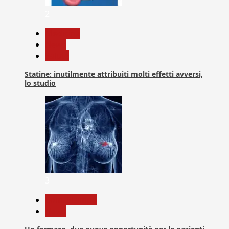
2
Medicina
News
Salute
Statine: inutilmente attribuiti molti effetti avversi,
lo studio
3
Com. Stampa
News