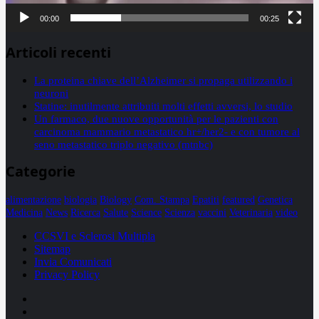
00:00
00:25
Articoli recenti
La proteina chiave dell’Alzheimer si propaga utilizzando i
neuroni
Statine: inutilmente attribuiti molti effetti avversi, lo studio
Un farmaco, due nuove opportunità per le pazienti con
carcinoma mammario metastatico hr+/her2- e con tumore al
seno metastatico triplo negativo (mtnbc)
Categorie
alimentazione
biologia
Biology
Com. Stampa
Epatiti
featured
Genetica
Medicina
News
Ricerca
Salute
Science
Scienza
vaccini
Veterinaria
video
CCSVI e Sclerosi Multipla
Sitemap
Invia Comunicati
Privacy Policy
Facebook
Linkedin