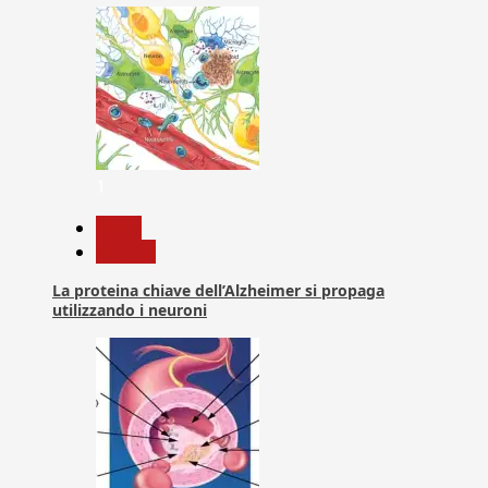
1
News
Ricerca
La proteina chiave dell’Alzheimer si propaga
utilizzando i neuroni