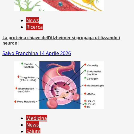
News
Ricerca
La proteina chiave dell’Alzheimer si propaga utilizzando i
neuroni
Salvo Franchina
14 Aprile 2026
Medicina
News
Salute