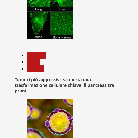
5
biologia
News
Ricerca
Tumori più aggressivi: scoperta una
trasformazione cellulare chiave, il pancreas tra i
primi