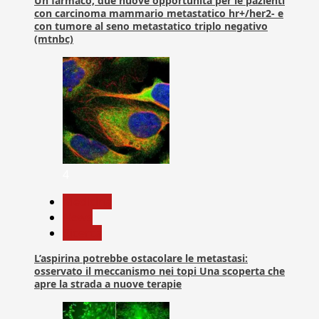
Un farmaco, due nuove opportunità per le pazienti
con carcinoma mammario metastatico hr+/her2- e
con tumore al seno metastatico triplo negativo
(mtnbc)
4
Medicina
News
Ricerca
L’aspirina potrebbe ostacolare le metastasi:
osservato il meccanismo nei topi Una scoperta che
apre la strada a nuove terapie