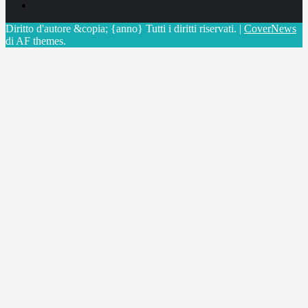
X
Diritto d'autore &copia; {anno} Tutti i diritti riservati.
|
CoverNews
di AF themes.