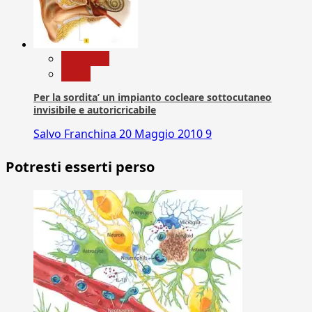
Medicina
News
Per la sordita’ un impianto cocleare sottocutaneo
invisibile e autoricricabile
Salvo Franchina
20 Maggio 2010
9
Potresti esserti perso