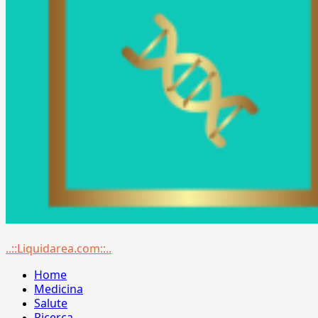
Menu
..::Liquidarea.com::..
principale
Home
Medicina
Salute
Ricerca