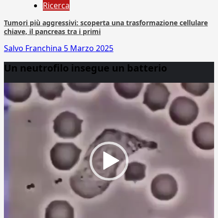
Ricerca
Tumori più aggressivi: scoperta una trasformazione cellulare
chiave, il pancreas tra i primi
Salvo Franchina
5 Marzo 2025
Un neutrofilo insegue un batterio
Video
Player