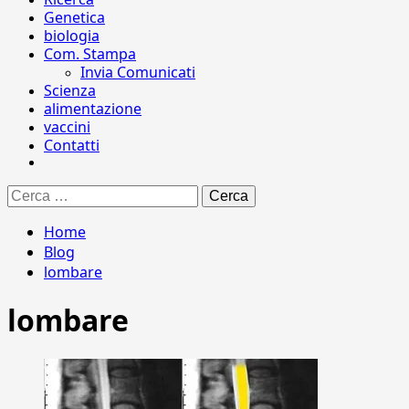
Genetica
biologia
Com. Stampa
Invia Comunicati
Scienza
alimentazione
vaccini
Contatti
Ricerca
per:
Home
Blog
lombare
lombare