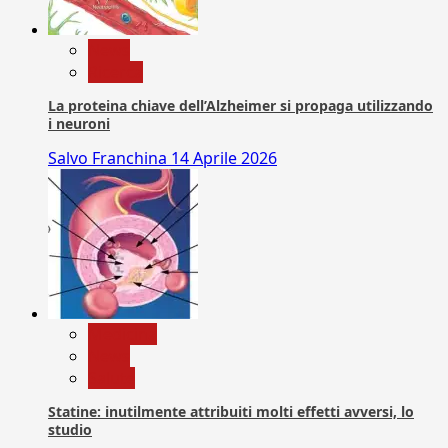
News
Ricerca
La proteina chiave dell’Alzheimer si propaga utilizzando
i neuroni
Salvo Franchina
14 Aprile 2026
Medicina
News
Salute
Statine: inutilmente attribuiti molti effetti avversi, lo
studio