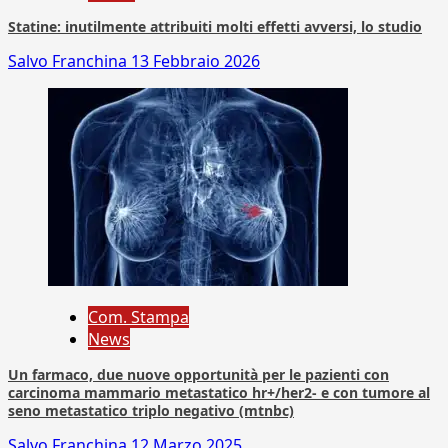
Statine: inutilmente attribuiti molti effetti avversi, lo studio
Salvo Franchina
13 Febbraio 2026
Com. Stampa
News
Un farmaco, due nuove opportunità per le pazienti con
carcinoma mammario metastatico hr+/her2- e con tumore al
seno metastatico triplo negativo (mtnbc)
Salvo Franchina
12 Marzo 2025