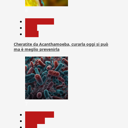
6
Com. Stampa
News
Salute
Cheratite da Acanthamoeba, curarla oggi si può
ma è meglio prevenirla
7
Com. Stampa
Medicina
News